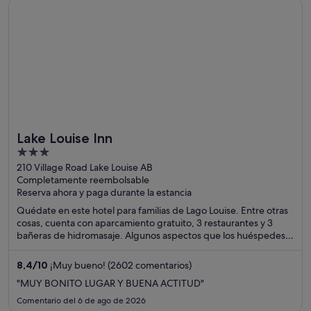
Se abre en una ventana nueva
Lake Louise Inn
encuentran cerca son Estación de esquí de Breckenridge y Main
Street.
Lake Louise Inn
3
out
210 Village Road Lake Louise AB
Completamente reembolsable
of
Reserva ahora y paga durante la estancia
5
Quédate en este hotel para familias de Lago Louise. Entre otras
cosas, cuenta con aparcamiento gratuito, 3 restaurantes y 3
bañeras de hidromasaje. Algunos aspectos que los huéspedes
destacan en los comentarios son la piscina y el excelente
restaurante. Dos atracciones turísticas populares que se
8,4
/
10
¡Muy bueno! (2602 comentarios)
encuentran cerca son Lake Louise y Lake Louise Mountain
"MUY BONITO LUGAR Y BUENA ACTITUD"
Resort.
Comentario del 6 de ago de 2026