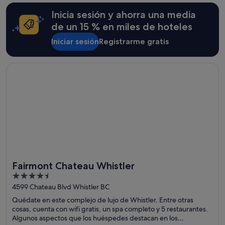
Inicia sesión y ahorra una media
de un 15 % en miles de hoteles
Iniciar sesión
Registrarme gratis
Se abre en una ventana nueva
Fairmont Chateau Whistler
Fairmont Chateau Whistler
4.5
out
4599 Chateau Blvd Whistler BC
of
Quédate en este complejo de lujo de Whistler. Entre otras
5
cosas, cuenta con wifi gratis, un spa completo y 5 restaurantes.
Algunos aspectos que los huéspedes destacan en los