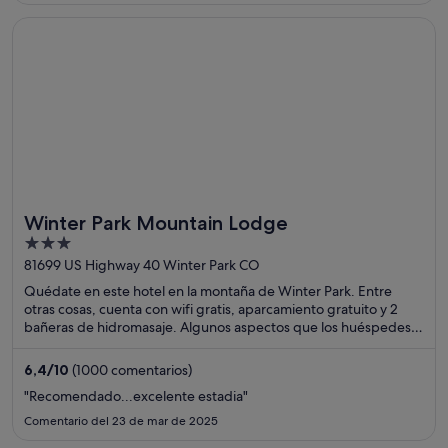
Se abre en una ventana nueva
Winter Park Mountain Lodge
Winter Park Mountain Lodge
3
out
81699 US Highway 40 Winter Park CO
of
Quédate en este hotel en la montaña de Winter Park. Entre
5
otras cosas, cuenta con wifi gratis, aparcamiento gratuito y 2
bañeras de hidromasaje. Algunos aspectos que los huéspedes
destacan en los comentarios son la amabilidad del personal y la
limpieza de sus habitaciones. Dos atracciones turísticas
6,4
/
10
(1000 comentarios)
populares que se encuentran cerca son Estación de esquí
"Recomendado...excelente estadia"
Winter Park y Parte occidental del Moffat Tunnel.
Comentario del 23 de mar de 2025