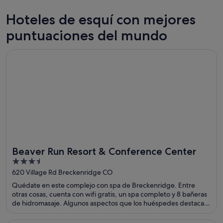
Hoteles de esquí con mejores
Lago Tahoe
Park City
puntuaciones del mundo
537 hoteles de esquí
342 hote
Se abre en una ventana nueva
Beaver Run Resort & Conference Center
Beaver Run Resort & Conference Center
3.5
out
620 Village Rd Breckenridge CO
of
Quédate en este complejo con spa de Breckenridge. Entre
5
otras cosas, cuenta con wifi gratis, un spa completo y 8 bañeras
de hidromasaje. Algunos aspectos que los huéspedes destacan
en los comentarios son la amabilidad del personal y la limpieza
de sus habitaciones. Dos atracciones turísticas populares que se