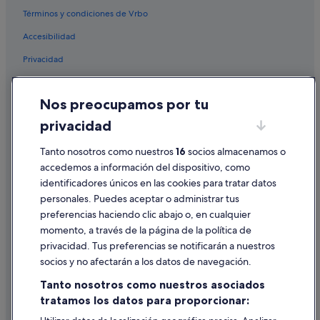
Términos y condiciones de Vrbo
Accesibilidad
Privacidad
Cookies
Nos preocupamos por tu
Condiciones de uso
privacidad
Información legal/contacto
Tanto nosotros como nuestros
16
socios almacenamos o
Pautas sobre el contenido y cómo denunciar contenido
accedemos a información del dispositivo, como
identificadores únicos en las cookies para tratar datos
Ayuda
personales. Puedes aceptar o administrar tus
Ayuda
preferencias haciendo clic abajo o, en cualquier
momento, a través de la página de la política de
Cancelar un vuelo
privacidad. Tus preferencias se notificarán a nuestros
Cancelar una reserva de hotel o de un alquiler vacacional
socios y no afectarán a los datos de navegación.
Plazos de reembolso
Tanto nosotros como nuestros asociados
tratamos los datos para proporcionar:
Utilizar un cupón de Expedia