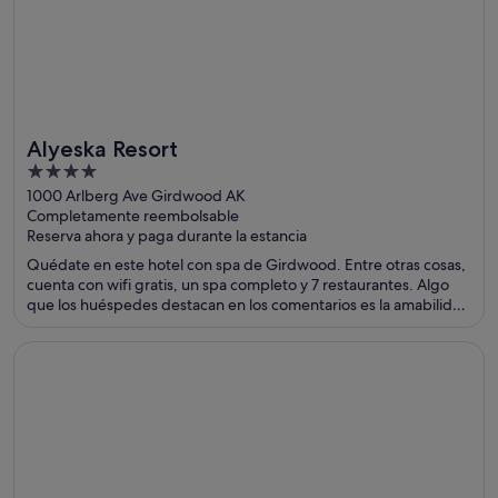
Alyeska Resort
4
out
1000 Arlberg Ave Girdwood AK
Completamente reembolsable
of
Reserva ahora y paga durante la estancia
5
Quédate en este hotel con spa de Girdwood. Entre otras cosas,
cuenta con wifi gratis, un spa completo y 7 restaurantes. Algo
que los huéspedes destacan en los comentarios es la amabilidad
del personal. Dos atracciones turísticas populares que se
encuentran cerca son Alyeska Ski Resort y Alyeska Aerial Tram.
Se abre en una ventana nueva
Best Western Tyrolean Lodge