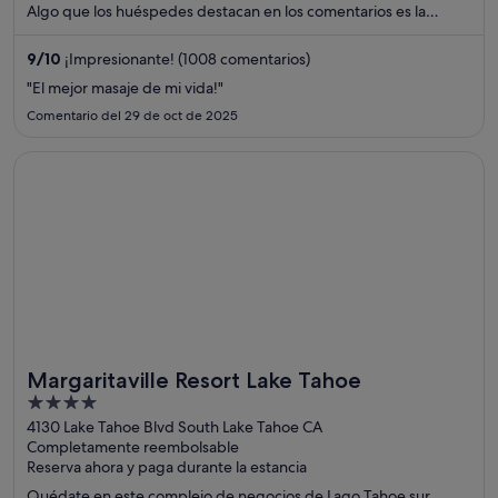
Algo que los huéspedes destacan en los comentarios es la
amabilidad del personal. Dos atracciones turísticas populares
que se encuentran cerca son Fernie Alpine Resort y Telesquí Elk
9
/
10
¡Impresionante! (1008 comentarios)
Quad.
"El mejor masaje de mi vida!"
Comentario del 29 de oct de 2025
Se abre en una ventana nueva
Margaritaville Resort Lake Tahoe
Margaritaville Resort Lake Tahoe
4
out
4130 Lake Tahoe Blvd South Lake Tahoe CA
Completamente reembolsable
of
Reserva ahora y paga durante la estancia
5
Quédate en este complejo de negocios de Lago Tahoe sur.