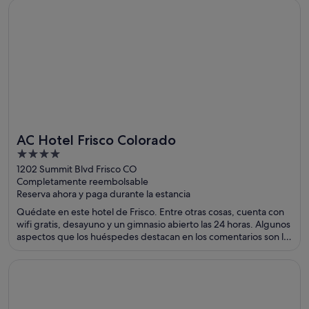
habitaciones. Dos atracciones turísticas populares que se
Se abre en una ventana nueva
AC Hotel Frisco Colorado
encuentran cerca son Crested Butte Mountain Resort y Red
Lady Express Lift.
AC Hotel Frisco Colorado
4
out
1202 Summit Blvd Frisco CO
Completamente reembolsable
of
Reserva ahora y paga durante la estancia
5
Quédate en este hotel de Frisco. Entre otras cosas, cuenta con
wifi gratis, desayuno y un gimnasio abierto las 24 horas. Algunos
aspectos que los huéspedes destacan en los comentarios son la
amabilidad del personal y la limpieza de sus habitaciones. Dos
atracciones turísticas populares que se encuentran cerca son
Se abre en una ventana nueva
Alyeska Resort
Dillon Reservoir y Walter Byron Park.