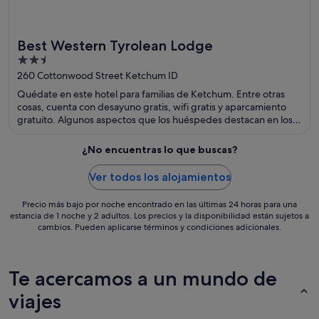
Best Western Tyrolean Lodge
2.5
out
260 Cottonwood Street Ketchum ID
of
Quédate en este hotel para familias de Ketchum. Entre otras
5
cosas, cuenta con desayuno gratis, wifi gratis y aparcamiento
gratuito. Algunos aspectos que los huéspedes destacan en los
comentarios son el suculento desayuno y la amabilidad del
personal. Dos atracciones turísticas populares que se
¿No encuentras lo que buscas?
encuentran cerca son Estación de esquí Sun Valley y Sun Valley
Museum of History.
Ver todos los alojamientos
Precio más bajo por noche encontrado en las últimas 24 horas para una
estancia de 1 noche y 2 adultos. Los precios y la disponibilidad están sujetos a
cambios. Pueden aplicarse términos y condiciones adicionales.
Te acercamos a un mundo de
viajes