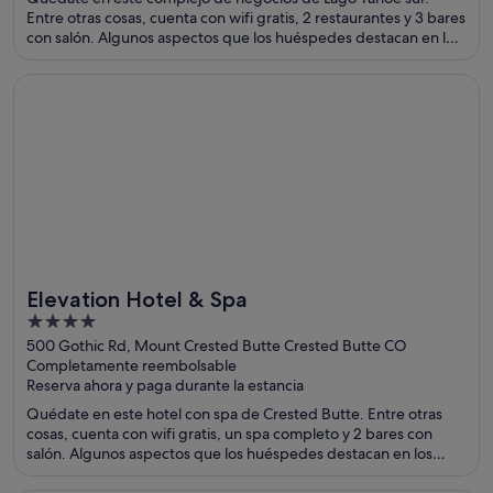
Entre otras cosas, cuenta con wifi gratis, 2 restaurantes y 3 bares
con salón. Algunos aspectos que los huéspedes destacan en los
comentarios son la amabilidad del personal y la limpieza de sus
habitaciones. Dos atracciones turísticas populares que se
Se abre en una ventana nueva
Elevation Hotel & Spa
encuentran cerca son Heavenly Gondola y Caesars Republic
Lake Tahoe Casino.
Elevation Hotel & Spa
4
out
500 Gothic Rd, Mount Crested Butte Crested Butte CO
Completamente reembolsable
of
Reserva ahora y paga durante la estancia
5
Quédate en este hotel con spa de Crested Butte. Entre otras
cosas, cuenta con wifi gratis, un spa completo y 2 bares con
salón. Algunos aspectos que los huéspedes destacan en los
comentarios son la amabilidad del personal y la limpieza de sus