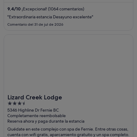
comentarios son la piscina y la amabilidad del personal. Dos
atracciones turísticas populares que se encuentran cerca son
9,4
/
10
¡Excepcional! (1064 comentarios)
Estación de esquí Whistler Blackcomb y Club de gol fFairmont
"Extraordinaria estancia Desayuno excelente"
Chateau Whistler.
Comentario del 31 de jul de 2026
Se abre en una ventana nueva
Lizard Creek Lodge
Lizard Creek Lodge
3.5
out
5346 Highline Dr Fernie BC
Completamente reembolsable
of
Reserva ahora y paga durante la estancia
5
Quédate en este complejo con spa de Fernie. Entre otras cosas,
cuenta con wifi gratis, aparcamiento gratuito y un spa completo.