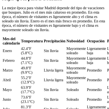
La mejor época para visitar Madrid depende del tipo de vacaciones
que busques. Julio es el mes más caluroso en promedio. En esta
época, el número de visitantes es ligeramente alto y el clima es
soleado sin lluvia. Enero es el mes más fresco en promedio. En esta
época, el número de visitantes es ligeramente bajo y el clima es
mayormente soleado sin lluvia.
Mes del
Temperatura
Precipitación
Nubosidad
Ocupación
P
calendario
42.4°F
Mayormente
Ligeramente
L
Enero
Sin lluvia
(5.8°C)
soleado
baja
b
44.8°F
Mayormente
Ligeramente
L
Febrero
Sin lluvia
(7.1°C)
soleado
baja
b
49.8°F
Mayormente
Marzo
Lluvia ligera
Promedio
P
(9.9°C)
soleado
55.2°F
Mayormente
Abril
Lluvia ligera
Promedio
P
(12.9°C)
soleado
63.9°F
L
Mayo
Sin lluvia
Soleado
Promedio
(17.7°C)
a
73.6°F
L
Junio
Sin lluvia
Soleado
Promedio
(23.1°C)
a
81.3°F
Ligeramente