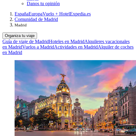
Danos tu opinión
España
Europa
Vuelo + Hotel
Expedia.es
Comunidad de Madrid
Madrid
Organiza tu viaje
Guía de viaje de Madrid
Hoteles en Madrid
Alquileres vacacionales
en Madrid
Vuelos a Madrid
Actividades en Madrid
Alquiler de coches
en Madrid