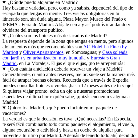
¿Dónde puedo alojarme en Madrid?
Hay bastante variedad, pero, como ya sabrás, dependerá del tipo de
escapada que tengas en mente. Tres visitas obligatorias en tu
itinerario son, sin duda alguna, Plaza Mayor, Museo del Prado e
IFEMA - Feria de Madrid. Alójate cerca y así podrás ir andando y
olvidarte del transporte público.
¿Cuáles son los hoteles más destacados de Madrid?
La respuesta depende de la zona que tengas en mente, pero algunos
alojamientos más que recomendables son
AC Hotel La Finca by
Marriott
y
Oliver Apartamentos
, en Somosaguas; y
Casa soleada
con jardín y en urbanización muy tranquila
y
Eurostars Gran
Madrid
, en La Moraleja. Elijas el que elijas, ¡no te arrepentirás!
¿Con cuánta antelación debería reservar un viaje a Madrid?
Generalmente, cuanto antes reserves, mejor: suele ser la manera más
fácil de atrapar buenas ofertas. Recuerda que a través de Expedia
puedes consultar hoteles o vuelos ¡hasta 12 meses antes de tu viaje!
Si quieres viajar pronto, echa un ojo a nuestras promociones
especiales de última hora: quién sabe, ¡quizás encuentres alguna a
Madrid!
Quiero ir a Madrid, ¿qué puedo incluir en mi paquete de
vacaciones?
La verdad es que la decisión es tuya. ¿Qué necesitas? En Expedia,
te será fácil combinarlo todo como paquete: el alojamiento, el vuelo,
alguna excursión o actividad y hasta un coche de alquiler para
moverte a tu ritmo por Madrid. Además de tenerlo todo ahí, decidido