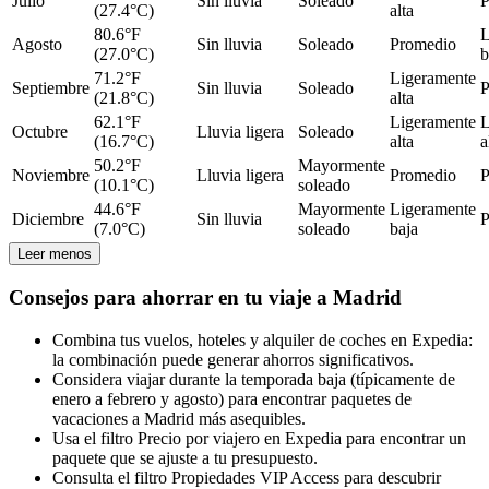
Julio
Sin lluvia
Soleado
P
(27.4°C)
alta
80.6°F
L
Agosto
Sin lluvia
Soleado
Promedio
(27.0°C)
b
71.2°F
Ligeramente
Septiembre
Sin lluvia
Soleado
P
(21.8°C)
alta
62.1°F
Ligeramente
L
Octubre
Lluvia ligera
Soleado
(16.7°C)
alta
a
50.2°F
Mayormente
Noviembre
Lluvia ligera
Promedio
P
(10.1°C)
soleado
44.6°F
Mayormente
Ligeramente
Diciembre
Sin lluvia
P
(7.0°C)
soleado
baja
Leer menos
Consejos para ahorrar en tu viaje a Madrid
Combina tus vuelos, hoteles y alquiler de coches en Expedia:
la combinación puede generar ahorros significativos.
Considera viajar durante la temporada baja (típicamente de
enero a febrero y agosto) para encontrar paquetes de
vacaciones a Madrid más asequibles.
Usa el filtro Precio por viajero en Expedia para encontrar un
paquete que se ajuste a tu presupuesto.
Consulta el filtro Propiedades VIP Access para descubrir