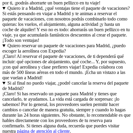
por ti, ¡podrás ahorrarte un buen pellizco en tu viaje!
Quiero ir a Madrid, ¿qué ventajas tiene el paquete de vacaciones?
Si estás pensando en viajar a Madrid y te animas a reservar el
paquete de vacaciones, con nosotros podrás combinarlo todo como
quieras: los vuelos, el alojamiento, alguna actividad ¡y hasta un
coche de alquiler! Y eso no es todo: ahorrarás un buen pellizco en tu
viaje, ya que acumularás fantásticos descuentos al crear el paquete.
¡Todo son ventajas!
Quiero reservar un paquete de vacaciones para Madrid, ¿puedo
escoger la aerolínea con Expedia?
¡Claro! Al reservar el paquete de vacaciones, de ti dependerá qué
incluir: qué opciones de alojamiento, qué coche... Y, por supuesto,
¡con qué aerolínea y clase prefieres viajar! Expedia colabora con
más de 500 líneas aéreas en todo el mundo. ¡Echa un vistazo a las
que vuelan a Madrid!
Si al final no puedo viajar, ¿podré cancelar la reserva del paquete
de Madrid?
¡Claro! Si has reservado un paquete para Madrid y tienes que
cancelarlo, te ayudamos. La vida está cargada de sorpresas: ¡lo
sabemos! Por lo general, los proveedores suelen permitir hacer
cambios o cancelar de manera gratuita, siempre y cuando lo hagas
durante las 24 horas siguientes. No obstante, lo recomendable es que
hables directamente con los proveedores de tu reserva para
confirmarlo. Si tienes alguna duda, recuerda que puedes visitar
nuestra
página de atención al cliente
.