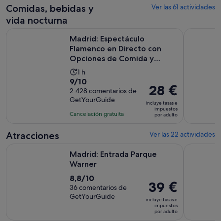
1 hora
Comidas, bebidas y
Ver las 61 actividades
vida nocturna
Madrid: Espectáculo Flamenco en Directo con Opciones de
Madrid en u
Madrid: Espectáculo
Flamenco en Directo con
Opciones de Comida y
Bebida
La
1 h
9.0
9/10
duración
El
28 €
sobre
2.428 comentarios de
de
precio
GetYourGuide
10
la
incluye tasas e
es
impuestos
con
actividad
Cancelación gratuita
por adulto
de
2428
es
28 €
comentarios
de
Atracciones
Ver las 22 actividades
por
1 hora
Se abre en una pestaña nuev
Madrid: Entrada Parque Warner
Madrid: E
adulto
Madrid: Entrada Parque
Warner
8.8
8,8/10
El
39 €
sobre
36 comentarios de
precio
GetYourGuide
10
incluye tasas e
es
impuestos
con
por adulto
de
36