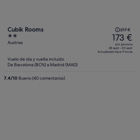
El
Cubik Rooms
217 €
precio
173 €
2
era
out
Austrias
por persona
de
of
28 sept - 30 sept
Actualizado hace 9 horas
217 €,
5
Vuelo de ida y vuelta incluido
ahora
De Barcelona (BCN) a Madrid (MAD)
es
de
7,4
/
10
Bueno (40 comentarios)
173 €
por
persona