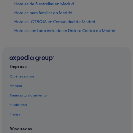
Hoteles de 5 estrellas en Madrid
Hoteles para familias en Madrid
Hoteles LGTBQIA en Comunidad de Madrid
Hoteles con todo incluido en Distrito Centro de Madrid
B&B en Comunidad de Madrid
Hoteles cerca de Plaza de San Martín
Vincci hoteles en Distrito Centro de Madrid
Hoteles cerca de Plaza de Callao
Empresa
Melia hoteles en Madrid
Quiénes somos
Comunidad de Madrid hoteles
Empleo
Hoteles con piscina en Madrid
Anuncia tu alojamiento
Madrid hoteles
Publicidad
Hoteles con spa en Madrid
Prensa
Hoteles para bodas en Madrid
Hoteles de 3 estrellas en Moncloa - Argüelles
Búsquedas