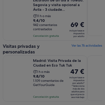
Excursión de un día a Toledo,
Segovia y visita opcional a
Ávila - 3 ciudade...
La
11 h o más
9.4
9,4/10
duración
El
69 €
sobre
942 comentarios
de
precio
contrastados
10
la
incluye tasas e
es
impuestos
con
actividad
Cancelación gratuita
por adulto
de
942
es
69 €
comentarios
de
Visitas privadas y
Ver las 76 actividades
por
11 horas
personalizadas
adulto
Se abre e
Madrid: Visita Privada de la Ciudad en Eco Tuk Tuk
Madrid: Ca
Madrid: Visita Privada de la
Ciudad en Eco Tuk Tuk
El
47 €
La
1 h o más
precio
9.8
9,8/10
duración
incluye tasas e
es
sobre
1.109 comentarios de
impuestos
de
por adulto*
de
GetYourGuide
10
la
* Selecciona
47 €
más de dos
con
actividad
adultos para
por
que el precio
1109
es
Cancelación gratuita
sea más bajo
adulto*
comentarios
de