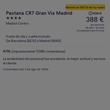
Ahorra un 100 % en tu vuelo
El
Pestana CR7 Gran Vía Madrid
536 €
precio
388 €
4
era
out
Madrid Centro
por persona
de
of
28 sept - 30 sept
Actualizado hace 9 horas
536 €,
5
Vuelo de ida y vuelta incluido
ahora
De Barcelona (BCN) a Madrid (MAD)
es
de
9
/
10
¡Impresionante! (1088 comentarios)
388 €
por
La amabilidad del personal fue excelente, la mejor actitud y servicio
al cliente.
persona
Comentario del 7 de ago de 2026