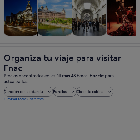
Visitas guiadas
Historia y
Visitas
Comidas,
y excursiones
cultura
privadas y
bebidas y vida
de un día
personalizadas
nocturna
Organiza tu viaje para visitar
Fnac
Precios encontrados en las últimas 48 horas. Haz clic para
actualizarlos.
Duración de la estancia
Estrellas
Clase de cabina
Eliminar todos los filtros