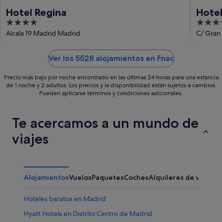
Hotel Regina
Hotel
4
4
out
out
Alcala 19 Madrid Madrid
C/ Gran 
of
of
5
5
Ver los 5528 alojamientos en Fnac
Precio más bajo por noche encontrado en las últimas 24 horas para una estancia
de 1 noche y 2 adultos. Los precios y la disponibilidad están sujetos a cambios.
Pueden aplicarse términos y condiciones adicionales.
Te acercamos a un mundo de
viajes
Alojamientos
Vuelos
Paquetes
Coches
Alquileres de vacaci
Hoteles baratos en Madrid
Hyatt Hotels en Distrito Centro de Madrid