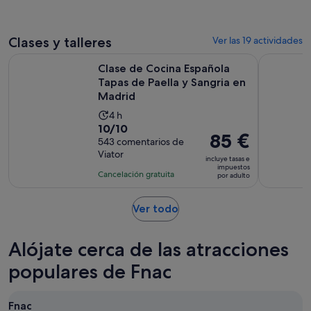
39 €
comentarios
por
adulto
Clases y talleres
Ver las 19 actividades
Clase de Cocina Española Tapas de Paella y Sangria en Madr
Visita Gui
Clase de Cocina Española
Tapas de Paella y Sangria en
Madrid
La
4 h
10.0
10/10
duración
El
85 €
sobre
543 comentarios de
de
precio
Viator
10
la
incluye tasas e
es
impuestos
con
actividad
Cancelación gratuita
por adulto
de
543
es
85 €
comentarios
de
Se
Ver todo
por
4 horas
abre
adulto
en
Alójate cerca de las atracciones
una
pestaña
populares de Fnac
nueva
Fnac