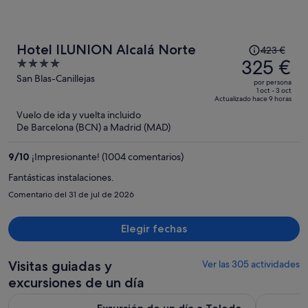
El
Hotel ILUNION Alcalá Norte
423 €
precio
325 €
4
era
out
San Blas-Canillejas
por persona
de
of
1 oct - 3 oct
Actualizado hace 9 horas
423 €,
5
Vuelo de ida y vuelta incluido
ahora
De Barcelona (BCN) a Madrid (MAD)
es
de
9
/
10
¡Impresionante! (1004 comentarios)
325 €
por
Fantásticas instalaciones.
persona
Comentario del 31 de jul de 2026
Elegir fechas
Visitas guiadas y
Ver las 305 actividades
excursiones de un día
Excursión de un día a Toledo, Segovia y visita opcional a Ávil
Madrid Ci