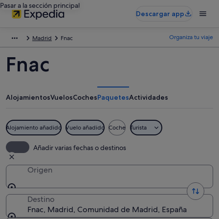
Pasar a la sección principal
Descargar app
Organiza tu viaje
Madrid
Fnac
Fnac
Alojamientos
Vuelos
Coches
Paquetes
Actividades
Alojamiento añadido
Vuelo añadido
Coche
Turista
Añadir varias fechas o destinos
Origen
Destino
Fnac, Madrid, Comunidad de Madrid, España