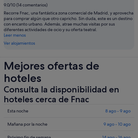
9.0/10 (14 comentarios)
Recorre Fnac, una fantástica zona comercial de Madrid, y aprovecha
para comprar algún que otro capricho. Sin duda, este es un destino
con encanto urbano. Además, atrae muchas visitas por sus
diferentes actividades de ocio y su oferta teatral.
Leer menos
Ver alojamientos
Mejores ofertas de
hoteles
Consulta la disponibilidad en
hoteles cerca de Fnac
Comprueba
Esta noche
8 ago - 9 ago
los
precios
Comprueba
Mañana por la noche
9 ago - 10 ago
cerca
los
de
precios
Comprueba
Próximo fin de semana
14 ago - 16 ago