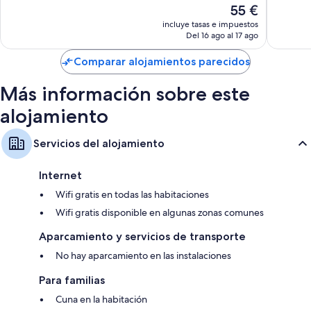
Bueno,
El
55 €
Muy
179 com
precio
bueno,
incluye tasas e impuestos
actual
Del 16 ago al 17 ago
338 comentarios
es
de
Comparar alojamientos parecidos
55 €
Más información sobre este
alojamiento
Servicios del alojamiento
Internet
Wifi gratis en todas las habitaciones
Wifi gratis disponible en algunas zonas comunes
Aparcamiento y servicios de transporte
No hay aparcamiento en las instalaciones
Para familias
Cuna en la habitación