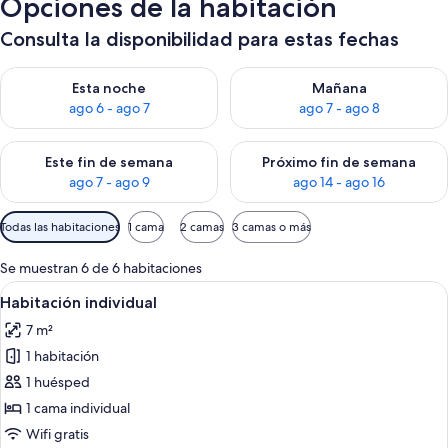
Opciones de la habitación
Consulta la disponibilidad para estas fechas
Consulta la disponibilidad para esta noche, ago 6 - ago 7
Consulta la disponibilidad pa
Esta noche
Mañana
ago 6 - ago 7
ago 7 - ago 8
Consulta la disponibilidad para este fin de semana, ago 7 - ag
Consulta la disponibilidad par
Este fin de semana
Próximo fin de semana
ago 7 - ago 9
ago 14 - ago 16
Filtros
Todas las habitaciones
1 cama
2 camas
3 camas o más
disponibles
para
Se muestran 6 de 6 habitaciones
las
Abrir
Un dormitorio con una cama de madera, 
6
Habitación individual
habitaciones
todas
7 m²
las
1 habitación
fotos
de
1 huésped
Habitación
1 cama individual
individual
Wifi gratis