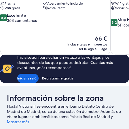
Piscina
Aparcamiento incluido
Wifi grat
Wifi gratis
Restaurante
Servicio
8.6
Excelente
8,6
8.2
Muy 
sobre
368 comentarios
8,2
sobre
511 co
10,
10,
Excelente,
Muy
368 comentarios
El
66 €
bueno,
precio
incluye tasas e impuestos
511 comen
actual
Del 10 ago al 11 ago
es
Inicia sesión para echar un vistazo a las ventajas y los
de
descuentos de los que puedes disfrutar. Cuantas más
66 €
aventuras, ¡más recompensas!
Iniciar sesión
Registrarme gratis
Información sobre la zona
Hostal Victoria II se encuentra en el barrio Distrito Centro de
Madrid de Madrid, cerca de una estación de metro. Además de
visitar lugares emblemáticos como Palacio Real de Madrid y
Plaza de Cibeles, si lo tuyo son las compras tienes que pasar por
Mostrar más
Gran Vía y Mercado de San Miguel. ¿Te apetece disfrutar de un