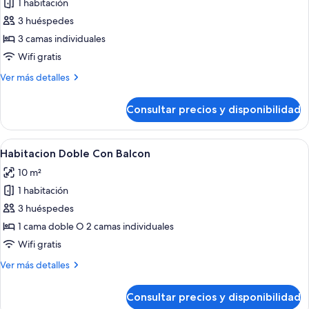
2
1 habitación
fotos
individuales
de
3 huéspedes
Habitación
3 camas individuales
triple
Wifi gratis
Más
Ver más detalles
detalles
de
Consultar precios y disponibilidad
Habitación
triple
Abrir
Habitación de hotel con cama de made
6
Habitacion Doble Con Balcon
todas
10 m²
las
1 habitación
fotos
de
3 huéspedes
Habitacion
1 cama doble O 2 camas individuales
Doble
Wifi gratis
Con
Más
Ver más detalles
Balcon
detalles
de
Consultar precios y disponibilidad
Habitacion