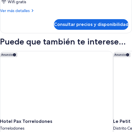
Wifi gratis
Más
Ver más detalles
detalles
de
Consultar precios y disponibilidad
Habitación
triple
superior
Puede que también te interese...
Hotel Pax Torrelodones
Le Petit 
Anuncio
Anuncio
Hotel Pax Torrelodones
Le Petit
Torrelodones
Distrito C