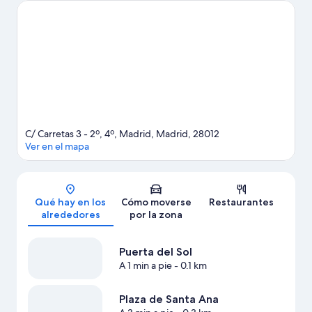
evento especial? Puedes buscar el calendario de Estadio
Santiago Bernabéu o Movistar Arena.
Ver guía de viaje de
Madrid
C/ Carretas 3 - 2º, 4º, Madrid, Madrid, 28012
Ver en el mapa
Mapa
Qué hay en los
Cómo moverse
Restaurantes
alrededores
por la zona
Puerta del Sol
A 1 min a pie
- 0.1 km
Plaza de Santa Ana