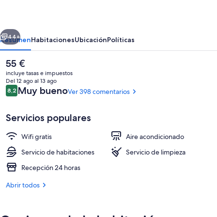
II
erior
Siguiente
44+
Resumen
Habitaciones
Ubicación
Políticas
El
55 €
precio
incluye tasas e impuestos
actual
Del 12 ago al 13 ago
es
Comentarios
Muy bueno
8,2
Ver 398 comentarios
8,2 de 10
de
55 €
Servicios populares
Wifi gratis
Aire acondicionado
Ropa de cama hipoalergénica, caja fuer
Servicio de habitaciones
Servicio de limpieza
Recepción 24 horas
Abrir todos