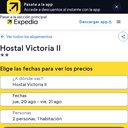
Pásate a la app
Accede a descuentos al instante con la app
Pasar a la sección principal
Descargar app
Ver todos los alojamientos
Hostal Victoria II
Alojamiento
de
2.0 estrellas
Elige las fechas para ver los precios
¿A dónde vas?
Fechas
Personas