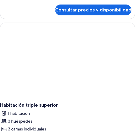
detalles
de
Consultar precios y disponibilidad
Habitación
doble
superior
Habitación triple superior
1 habitación
3 huéspedes
3 camas individuales