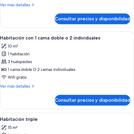
Más
Ver más detalles
detalles
de
Consultar precios y disponibilidad
Habitación
individual
Abrir
Habitación de hotel con dos camas ind
14
Habitación con 1 cama doble o 2 individuales
todas
10 m²
las
1 habitación
fotos
de
3 huéspedes
Habitación
1 cama doble O 2 camas individuales
con
Wifi gratis
1
Más
Ver más detalles
cama
detalles
doble
de
Consultar precios y disponibilidad
Habitación
o
con
2
1
Abrir
Habitación de hotel con cama de made
individuales
13
cama
Habitación triple
todas
doble
15 m²
o
las