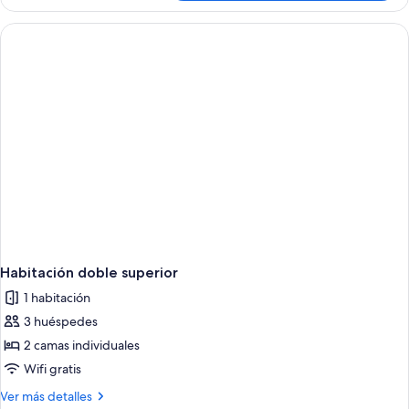
Doble
Con
Balcon
Habitación doble superior
1 habitación
3 huéspedes
2 camas individuales
Wifi gratis
Más
Ver más detalles