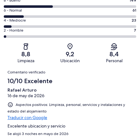
149
8 - Bueno
149
de
comentarios
un
61
6 - Normal
61
de
total
comentarios
un
23
4 - Mediocre
23
de
de
total
comentarios
398
un
7
2 - Horrible
7
de
de
con
total
comentarios
398
un
una
de
de
con
total
puntuación
398
un
una
de
8,8
9,2
8,4
de
con
total
puntuación
398
Limpieza
Ubicación
Personal
10
una
de
de
con
Comentarios
-
puntuación
398
8
Comentario verificado
una
Excelente
de
con
-
puntuación
10/10 Excelente
6
una
Bueno
de
-
puntuación
Rafael Arturo
4
Normal
16 de may de 2026
de
-
2
Aspectos positivos: Limpieza, personal, servicios y instalaciones y
Mediocre
-
estado del alojamiento
Horrible
Traducir con Google
Excelente ubicacion y servicio
Se alojó 3 noches en mayo de 2026