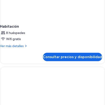
Habitación
8 huéspedes
Wifi gratis
Más
Ver más detalles
detalles
de
Consultar precios y disponibilidad
Habitación