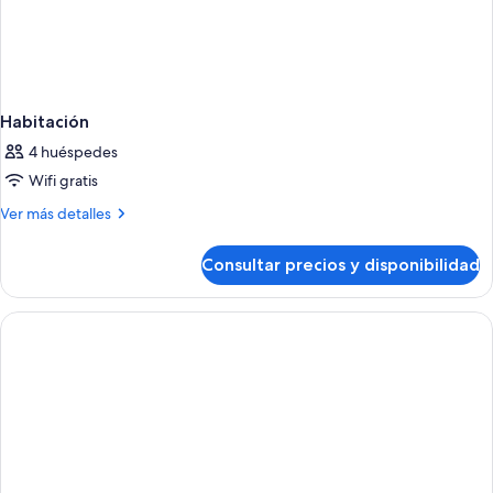
Habitación
4 huéspedes
Wifi gratis
Más
Ver más detalles
detalles
de
Consultar precios y disponibilidad
Habitación