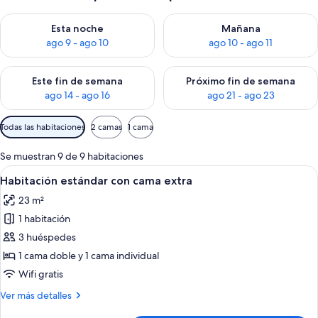
Consulta la disponibilidad para esta noche, ago 9 - ago 10
Consulta la disponibilidad par
Esta noche
Mañana
ago 9 - ago 10
ago 10 - ago 11
Consulta la disponibilidad para este fin de semana, ago 14 - a
Consulta la disponibilidad par
Este fin de semana
Próximo fin de semana
ago 14 - ago 16
ago 21 - ago 23
Filtros
Todas las habitaciones
2 camas
1 cama
disponibles
para
Se muestran 9 de 9 habitaciones
las
Abrir
Habitación de hotel moderna con una c
6
Habitación estándar con cama extra
habitaciones
todas
23 m²
las
1 habitación
fotos
de
3 huéspedes
Habitación
1 cama doble y 1 cama individual
estándar
Wifi gratis
con
Más
Ver más detalles
cama
detalles