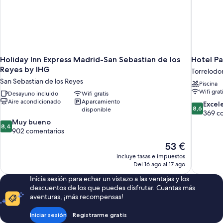
Holiday Inn Express Madrid-San Sebastian de los
Hotel P
Reyes by IHG
Torrelodo
San Sebastian de los Reyes
Piscina
Wifi grat
Desayuno incluido
Wifi gratis
Aire acondicionado
Aparcamiento
8.6
Excel
8,6
disponible
sobre
369 c
8.4
10,
Muy bueno
8,4
sobre
Excelente
902 comentarios
10,
369 comen
El
53 €
Muy
precio
incluye tasas e impuestos
bueno,
actual
Del 16 ago al 17 ago
902 comentarios
es
Inicia sesión para echar un vistazo a las ventajas y los
de
descuentos de los que puedes disfrutar. Cuantas más
53 €
aventuras, ¡más recompensas!
Iniciar sesión
Registrarme gratis