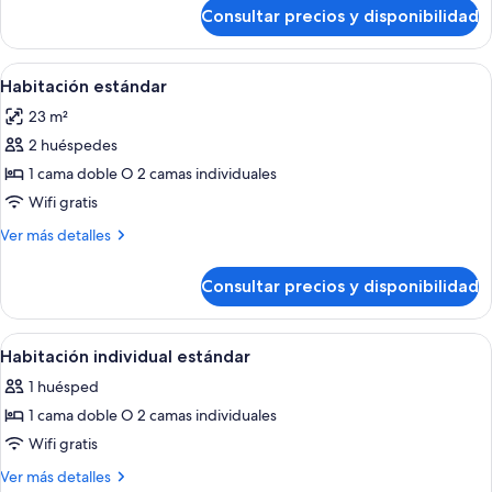
extra
de
Consultar precios y disponibilidad
Habitación
estándar
con
Abrir
Una habitación de hotel moderna con u
8
cama
Habitación estándar
todas
extra
23 m²
las
2 huéspedes
fotos
de
1 cama doble O 2 camas individuales
Habitación
Wifi gratis
estándar
Más
Ver más detalles
detalles
de
Consultar precios y disponibilidad
Habitación
estándar
Abrir
Habitación de hotel moderna con una c
6
Habitación individual estándar
todas
1 huésped
las
1 cama doble O 2 camas individuales
fotos
de
Wifi gratis
Habitación
Más
Ver más detalles