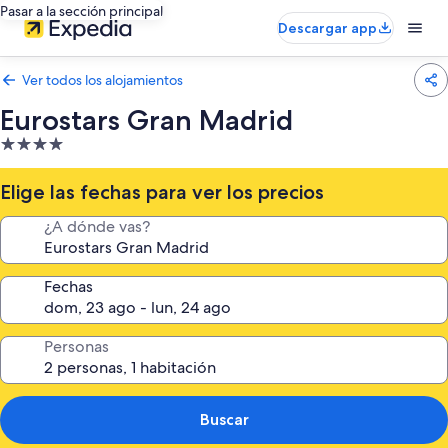
Pasar a la sección principal
Descargar app
Ver todos los alojamientos
Eurostars Gran Madrid
Alojamiento
de
4.0 estrellas
Elige las fechas para ver los precios
¿A dónde vas?
Fechas
Personas
Buscar