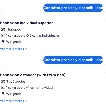
individual
detalles
de
estándar
Consultar precios y disponibilidad
Habitación
individual
estándar
Abrir
Habitación de hotel moderna con una c
5
Habitación individual superior
todas
1 huésped
las
1 cama doble O 2 camas individuales
fotos
de
Wifi gratis
Habitación
Más
Ver más detalles
individual
detalles
de
superior
Consultar precios y disponibilidad
Habitación
individual
superior
Abrir
Habitación de hotel moderna con una c
4
Habitación estándar (with Extra Bed)
todas
3 huéspedes
las
1 cama doble y 1 cama individual
fotos
de
Wifi gratis
Habitación
Más
Ver más detalles
estándar
detalles