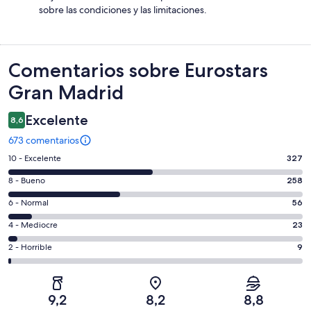
sobre las condiciones y las limitaciones.
Comentarios
Comentarios sobre Eurostars
Gran Madrid
Excelente
8,6
673 comentarios
327
10 - Excelente
327
comentarios
258
8 - Bueno
258
de
comentarios
un
56
6 - Normal
56
de
total
comentarios
un
23
4 - Mediocre
23
de
de
total
comentarios
673
un
9
2 - Horrible
9
de
de
con
total
comentarios
673
un
una
de
de
con
total
puntuación
673
un
una
de
9,2
8,2
8,8
de
con
total