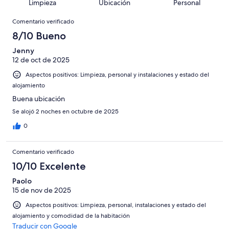
puntuación
673
Limpieza
Ubicación
Personal
10
una
de
de
con
Comentarios
-
puntuación
673
8
Comentario verificado
una
Excelente
de
con
-
puntuación
8/10 Bueno
6
una
Bueno
de
-
puntuación
Jenny
4
Normal
12 de oct de 2025
de
-
2
Aspectos positivos: Limpieza, personal y instalaciones y estado del
Mediocre
-
alojamiento
Horrible
Buena ubicación
Se alojó 2 noches en octubre de 2025
0
Comentario verificado
10/10 Excelente
Paolo
15 de nov de 2025
Aspectos positivos: Limpieza, personal, instalaciones y estado del
alojamiento y comodidad de la habitación
Traducir con Google