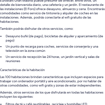
Eurostars Gran Madrid puede presumir de ofrecer, entre otros, un
detalle de bienvenida diario, una cafetería y un jardín. El restaurante de
las instalaciones (El Foro) ofrece desayuno, almuerzo y cena. Encontrarás
comodidades como servicio de tintorería y alquiler de coches en las
instalaciones. Además, podrás conectarte al wifi gratuito de las
habitaciones.
También podrás disfrutar de otros servicios, como:
Desayuno bufé (de pago), bicicletas de alquiler y aparcamiento (de
pago)
Un punto de recarga para coches, servicios de conserjería y una
televisión en la zona común
Un servicio de recepción las 24 horas, un jardín vertical y salas de
reuniones
Características de la habitación
Las 100 habitaciones brindan características que incluyen espacios para
trabajar con ordenador portátil y aire acondicionado, por no hablar de
otras comodidades, como wifi gratis y zonas de estar independientes.
Además, otros servicios de los que disfrutarás en todas las habitaciones
incluyen los siguientes:
Filtros de té y café reutilizables, reciclaje y bombillas LED