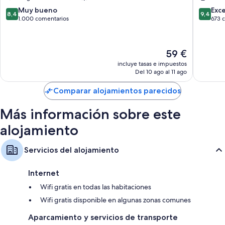
by
Arroyo
8.4
9.4
Muy bueno
Exc
8,4
9,4
IHG
de
sobre
sobre
1.000 comentarios
673 
Alcobendas
la
10,
10,
Vega
Muy
Excepcio
bueno,
673 com
El
59 €
1.000 comentarios
precio
incluye tasas e impuestos
actual
Del 10 ago al 11 ago
es
de
Comparar alojamientos parecidos
59 €
Más información sobre este
alojamiento
Servicios del alojamiento
Internet
Wifi gratis en todas las habitaciones
Wifi gratis disponible en algunas zonas comunes
Aparcamiento y servicios de transporte