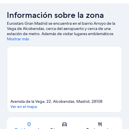
Información sobre la zona
Eurostars Gran Madrid se encuentra en el barrio Arroyo de la
Vega de Alcobendas, cerca del aeropuerto y cerca de una
estación de metro. Además de visitar lugares emblemáticos
como Puerta de Alcalá y Plaza de Cibeles, si lo tuyo son las
Mostrar más
compras tienes que pasar por Gran Vía y Mercado de San
Miguel. ¿Te apetece disfrutar de un evento especial? Puedes
buscar el calendario de Estadio Santiago Bernabéu o Ciudad del
Real Madrid. Reserva algo de tiempo para explorar la naturaleza
realizando actividades como las rutas a pie o en bicicleta.
Ver
guía de viaje de Alcobendas
Avenida de la Vega, 22, Alcobendas, Madrid, 28108
Ver en el mapa
Mapa