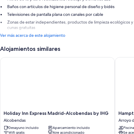
Baños con artículos de higiene personal de diseño y bidés
Televisiones de pantalla plana con canales por cable
Zonas de estar independientes, productos de limpieza ecológicos y
cunas gratuitas
Ver más acerca de este alojamiento
Alojamientos similares
Holiday Inn Express Madrid-Alcobendas by IHG
Hampton
Holiday
Hampto
Holiday Inn Express Madrid-Alcobendas by IHG
Hampto
Inn
by
Alcobendas
Arroyo d
Express
Hilton
Desayuno incluido
Aparcamiento incluido
Piscin
Madrid-
Alcoben
Wifi gratis
Aire acondicionado
Se ace
Alcobendas
Madrid