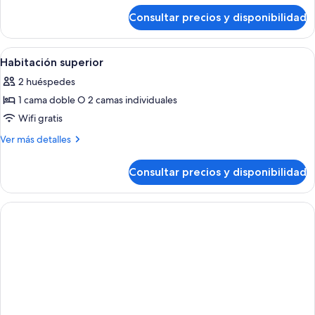
de
(with
Consultar precios y disponibilidad
Habitación
Extra
estándar
Bed)
(with
Abrir
Habitación de hotel moderna con una c
6
Extra
Habitación superior
todas
Bed)
2 huéspedes
las
1 cama doble O 2 camas individuales
fotos
de
Wifi gratis
Habitación
Más
Ver más detalles
superior
detalles
de
Consultar precios y disponibilidad
Habitación
superior