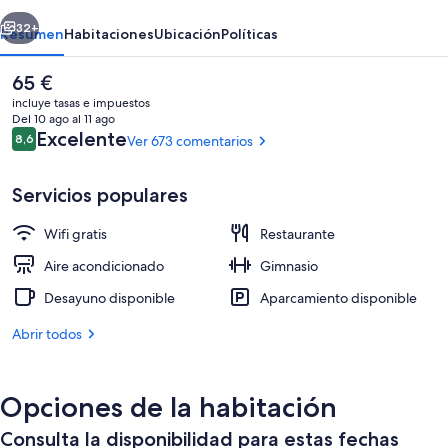
erior
Siguiente
32+
Resumen
Habitaciones
Ubicación
Políticas
El
65 €
precio
incluye tasas e impuestos
actual
Del 10 ago al 11 ago
es
Comentarios
Excelente
8,6
Ver 673 comentarios
8,6 de 10
de
65 €
Servicios populares
Wifi gratis
Restaurante
Se ofrece un desayuno bufé todos los d
Aire acondicionado
Gimnasio
Desayuno disponible
Aparcamiento disponible
Abrir todos
Opciones de la habitación
Consulta la disponibilidad para estas fechas