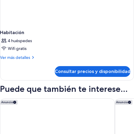
Habitación
4 huéspedes
Wifi gratis
Más
Ver más detalles
detalles
de
Consultar precios y disponibilidad
Habitación
Puede que también te interese...
Holiday Inn Express Madrid-San Sebastian de los Reyes by IH
Hotel Pa
Anuncio
Anuncio