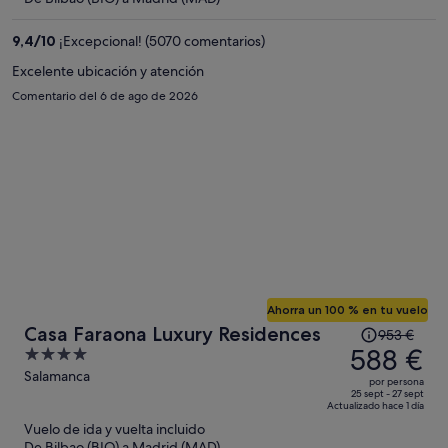
es
de
9,4
/
10
¡Excepcional! (5070 comentarios)
552 €
por
Excelente ubicación y atención
persona
Comentario del 6 de ago de 2026
Ahorra un 100 % en tu vuelo
El
Casa Faraona Luxury Residences
953 €
precio
588 €
4
era
out
Salamanca
por persona
de
of
25 sept - 27 sept
Actualizado hace 1 día
953 €,
5
Vuelo de ida y vuelta incluido
ahora
De Bilbao (BIO) a Madrid (MAD)