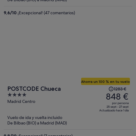
es
de
9,6
/
10
¡Excepcional! (47 comentarios)
588 €
por
persona
Ahorra un 100 % en tu vuelo
El
POSTCODE Chueca
1283 €
precio
848 €
4
era
out
Madrid Centro
por persona
de
of
25 sept - 27 sept
Actualizado hace 1 día
1283 €,
5
Vuelo de ida y vuelta incluido
ahora
De Bilbao (BIO) a Madrid (MAD)
es
de