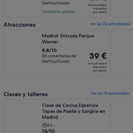
precio
GetYourGuide
10
la
incluye tasas e
es
impuestos
con
actividad
Cancelación gratuita
por adulto
de
2428
es
28 €
comentarios
de
Atracciones
Ver las 22 actividades
por
1 hora
Se abre en una pestaña nuev
Madrid: Entrada Parque Warner
Madrid: E
adulto
Madrid: Entrada Parque
Warner
8.8
8,8/10
El
39 €
sobre
36 comentarios de
precio
GetYourGuide
10
incluye tasas e
es
impuestos
con
por adulto
de
36
39 €
comentarios
por
adulto
Clases y talleres
Ver las 19 actividades
Clase de Cocina Española Tapas de Paella y Sangria en Madr
Visita Gui
Clase de Cocina Española
Tapas de Paella y Sangria en
Madrid
La
4 h
10.0
10/10
duración