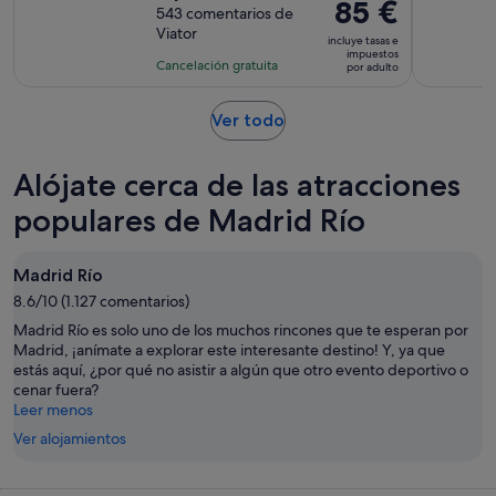
El
85 €
sobre
543 comentarios de
de
precio
Viator
10
la
incluye tasas e
es
impuestos
con
actividad
Cancelación gratuita
por adulto
de
543
es
85 €
comentarios
de
Se
Ver todo
por
4 horas
abre
adulto
en
Alójate cerca de las atracciones
una
pestaña
populares de Madrid Río
nueva
Madrid Río
8.6/10 (1.127 comentarios)
Madrid Río es solo uno de los muchos rincones que te esperan por
Madrid, ¡anímate a explorar este interesante destino! Y, ya que
estás aquí, ¿por qué no asistir a algún que otro evento deportivo o
cenar fuera?
Leer menos
Ver alojamientos