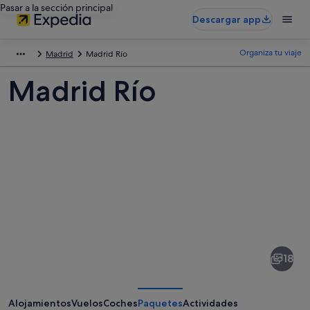
Pasar a la sección principal
Descargar app
Organiza tu viaje
Madrid
Madrid Río
Madrid Río
Fotos
de
Madrid
18
Río
Alojamientos
Vuelos
Coches
Paquetes
Actividades