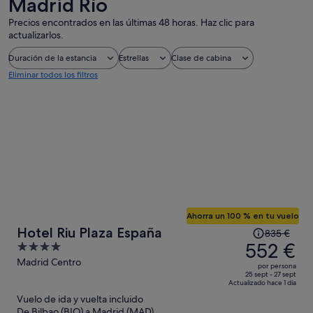
Madrid Río
Precios encontrados en las últimas 48 horas. Haz clic para
actualizarlos.
Duración de la estancia
Estrellas
Clase de cabina
Eliminar todos los filtros
Ahorra un 100 % en tu vuelo
El
Hotel Riu Plaza España
835 €
precio
552 €
4
era
out
Madrid Centro
por persona
de
of
25 sept - 27 sept
Actualizado hace 1 día
835 €,
5
Vuelo de ida y vuelta incluido
ahora
De Bilbao (BIO) a Madrid (MAD)