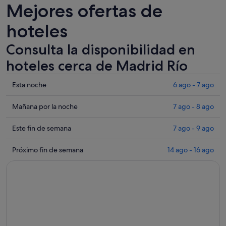
Mejores ofertas de
hoteles
Consulta la disponibilidad en
hoteles cerca de Madrid Río
Comprueba
Esta noche
6 ago - 7 ago
los
precios
Comprueba
Mañana por la noche
7 ago - 8 ago
cerca
los
de
precios
Comprueba
Este fin de semana
7 ago - 9 ago
Madrid
cerca
los
Río
de
precios
Comprueba
Próximo fin de semana
14 ago - 16 ago
para
Madrid
cerca
los
esta
Río
de
precios
noche,
para
Madrid
cerca
6
mañana
Río
de
ago
por
para
Madrid
-
la
este
Río
7
noche,
fin
para