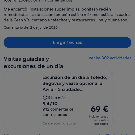
9,8
/
10
¡Excepcional! (7 comentarios)
848 €
por
Me encantó!! Instalaciones super limpias, bonitas y recién
remodeladas. La ubicación también está lo máximo, estás a 1 cuadra
persona
de la Gran Vía, cercano a cafecitos y restaurantes…muy buena zona!
Definitivamente me volvería a hospedar aquí
Comentario del 2 de jul de 2026
Elegir fechas
Visitas guiadas y
Ver las 302 actividades
excursiones de un día
Excursión de un día a Toledo, Segovia y visita opcional a Ávil
Madrid Ci
Excursión de un día a Toledo,
Segovia y visita opcional a
Ávila - 3 ciudade...
La
11 h o más
9.4
9,4/10
duración
El
69 €
sobre
942 comentarios
de
precio
contrastados
10
la
incluye tasas e
es
impuestos
con
actividad
Cancelación gratuita
por adulto
de
942
es
69 €
comentarios