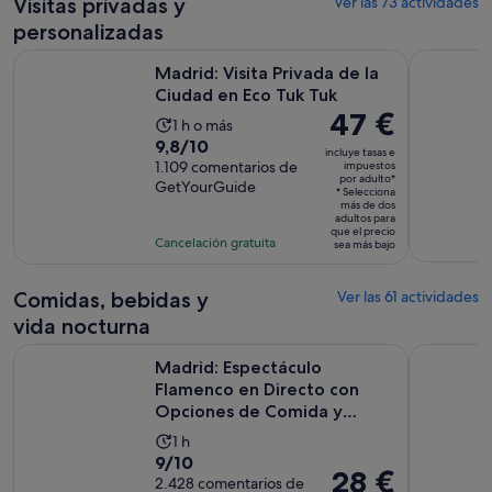
de
Visitas privadas y
Ver las 73 actividades
por
11 horas
personalizadas
adulto
Se abre e
Madrid: Visita Privada de la Ciudad en Eco Tuk Tuk
Madrid: Ca
Madrid: Visita Privada de la
Ciudad en Eco Tuk Tuk
El
47 €
La
1 h o más
precio
9.8
9,8/10
duración
incluye tasas e
es
sobre
1.109 comentarios de
impuestos
de
por adulto*
de
GetYourGuide
10
la
* Selecciona
47 €
más de dos
con
actividad
adultos para
por
que el precio
1109
es
Cancelación gratuita
sea más bajo
adulto*
comentarios
de
1 hora
Comidas, bebidas y
Ver las 61 actividades
vida nocturna
Madrid: Espectáculo Flamenco en Directo con Opciones de
Madrid en u
Madrid: Espectáculo
Flamenco en Directo con
Opciones de Comida y
Bebida
La
1 h
9.0
9/10
duración
El
28 €
sobre
2.428 comentarios de
de