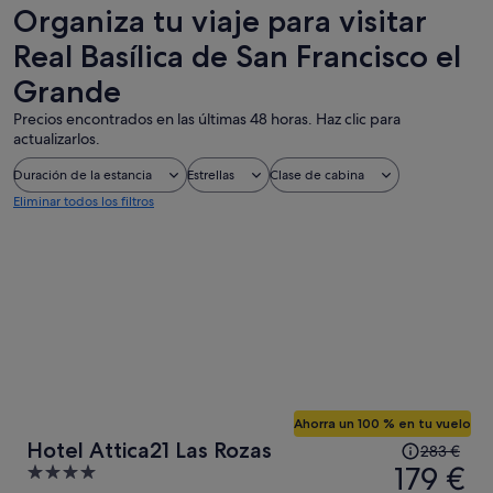
de un día
personalizadas
nocturna
Organiza tu viaje para visitar
Real Basílica de San Francisco el
Grande
Precios encontrados en las últimas 48 horas. Haz clic para
actualizarlos.
Duración de la estancia
Estrellas
Clase de cabina
Eliminar todos los filtros
Ahorra un 100 % en tu vuelo
El
Hotel Attica21 Las Rozas
283 €
precio
179 €
4