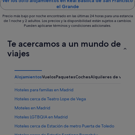
5
5
Ver los 5515 alojamientos en Real Basílica de San Francisco
el Grande
Precio más bajo por noche encontrado en las últimas 24 horas para una estancia
de 1 noche y 2 adultos. Los precios y la disponibilidad están sujetos a cambios.
Pueden aplicarse términos y condiciones adicionales.
Te acercamos a un mundo de
viajes
Alojamientos
Vuelos
Paquetes
Coches
Alquileres de vacaci
Hoteles para familias en Madrid
Hoteles cerca de Teatro Lope de Vega
Moteles en Madrid
Hoteles LGTBQIA en Madrid
Hoteles cerca de Estación de metro Puerta de Toledo
Hoteles cerca de Estadio Santiago Bernabéu