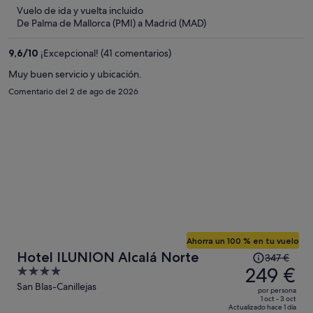
944 €,
5
Vuelo de ida y vuelta incluido
ahora
De Palma de Mallorca (PMI) a Madrid (MAD)
es
de
9,6
/
10
¡Excepcional! (41 comentarios)
674 €
por
Muy buen servicio y ubicación.
persona
Comentario del 2 de ago de 2026
Ahorra un 100 % en tu vuelo
El
Hotel ILUNION Alcalá Norte
347 €
precio
249 €
4
era
out
San Blas-Canillejas
por persona
de
of
1 oct - 3 oct
Actualizado hace 1 día