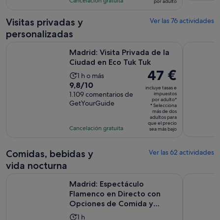
actividad
Cancelación gratuita
por adulto
de
942
es
69 €
comentarios
de
Visitas privadas y
Ver las 76 actividades
por
11 horas
personalizadas
adulto
Se abre e
Madrid: Visita Privada de la Ciudad en Eco Tuk Tuk
Madrid: Ca
Madrid: Visita Privada de la
Ciudad en Eco Tuk Tuk
El
47 €
La
1 h o más
precio
9.8
9,8/10
duración
incluye tasas e
es
sobre
1.109 comentarios de
impuestos
de
por adulto*
de
GetYourGuide
10
la
* Selecciona
47 €
más de dos
con
actividad
adultos para
por
que el precio
1109
es
Cancelación gratuita
sea más bajo
adulto*
comentarios
de
1 hora
Comidas, bebidas y
Ver las 62 actividades
vida nocturna
Madrid: Espectáculo Flamenco en Directo con Opciones de
Madrid en u
Madrid: Espectáculo
Flamenco en Directo con
Opciones de Comida y
Bebida
La
1 h