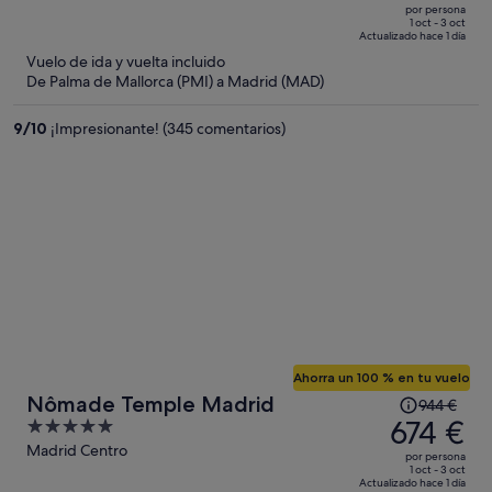
era
out
por persona
de
of
1 oct - 3 oct
Actualizado hace 1 día
283 €,
5
Vuelo de ida y vuelta incluido
ahora
De Palma de Mallorca (PMI) a Madrid (MAD)
es
de
9
/
10
¡Impresionante! (345 comentarios)
179 €
por
persona
Ahorra un 100 % en tu vuelo
El
Nômade Temple Madrid
944 €
precio
674 €
5
era
out
Madrid Centro
por persona
de
of
1 oct - 3 oct
Actualizado hace 1 día