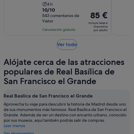
La
4 h
10.0
10/10
duración
El
85 €
sobre
543 comentarios de
de
precio
Viator
10
la
incluye tasas e
es
impuestos
con
actividad
Cancelación gratuita
por adulto
de
543
es
85 €
comentarios
de
Se
Ver todo
por
4 horas
abre
adulto
en
Alójate cerca de las atracciones
una
pestaña
populares de Real Basílica de
nueva
San Francisco el Grande
Real Basílica de San Francisco el Grande
Aprovecha tu viaje para descubrir la historia de Madrid desde uno
de sus monumentos más famosos: Real Basílica de San Francisco el
Grande. Además de ser un destino con encanto urbano, conocido
por sus museos, aquí también podrás salir de compras.
Leer menos
Ver alojamientos