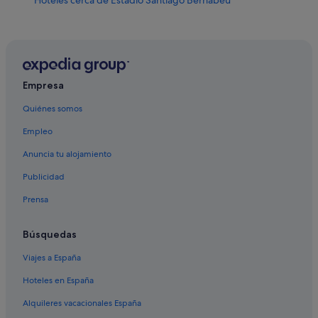
Hoteles de 4 estrellas en Madrid
Barcelo hoteles en Madrid
Hoteles para bodas en Madrid
Hoteles de aventura en Comunidad de Madrid
Empresa
Apartamentos en Estación de Puerta del Ángel
Quiénes somos
Hoteles cerca de Convento de las Carboneras del
Empleo
Corpus Christi
Anuncia tu alojamiento
Hoteles cerca de La Tolderia
Publicidad
Hoteles en la playa en Comunidad de Madrid
Prensa
Hoteles de 3 estrellas en Moncloa - Argüelles
Hoteles cerca de El Rastro
Búsquedas
Hoteles con todo incluido en Distrito Centro de Madrid
Viajes a España
Hoteles de 3 estrellas en Atocha
Hoteles en España
Hoteles cerca de Plaza de los Carros de Madrid
Alquileres vacacionales España
Red Roof Inn hoteles en Madrid