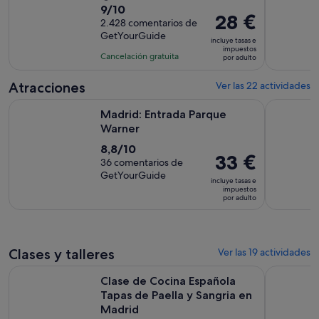
9.0
9/10
duración
El
28 €
sobre
2.428 comentarios de
de
precio
GetYourGuide
10
la
incluye tasas e
es
impuestos
con
actividad
Cancelación gratuita
por adulto
de
2428
es
28 €
comentarios
de
Atracciones
Ver las 22 actividades
por
1 hora
Se abre en una pestaña nuev
Madrid: Entrada Parque Warner
Madrid: E
adulto
Madrid: Entrada Parque
Warner
8.8
8,8/10
El
33 €
sobre
36 comentarios de
precio
GetYourGuide
10
incluye tasas e
es
impuestos
con
por adulto
de
36
33 €
comentarios
por
adulto
Clases y talleres
Ver las 19 actividades
Clase de Cocina Española Tapas de Paella y Sangria en Madr
Visita Gui
Clase de Cocina Española
Tapas de Paella y Sangria en
Madrid