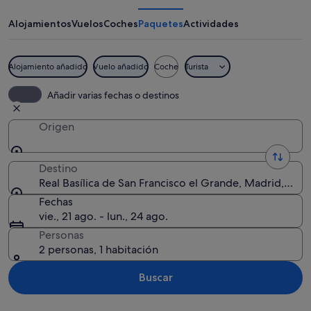
de
San
Alojamientos
Vuelos
Coches
Paquetes
Actividades
Francisco
el
Alojamiento añadido
Vuelo añadido
Coche
Turista
Grande
Un edificio histórico con una gran cú
Añadir varias fechas o destinos
Origen
Destino
Real Basílica de San Francisco el Grande, Madrid, C
Fechas
vie., 21 ago. - lun., 24 ago.
Personas
2 personas, 1 habitación
Buscar
Ver mapa