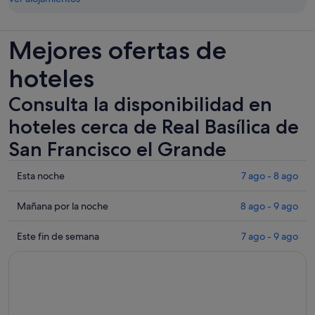
Mejores ofertas de
hoteles
Consulta la disponibilidad en
hoteles cerca de Real Basílica de
San Francisco el Grande
Comprueba
Esta noche
7 ago - 8 ago
los
precios
Comprueba
Mañana por la noche
8 ago - 9 ago
cerca
los
de
precios
Comprueba
Este fin de semana
7 ago - 9 ago
Real
cerca
los
Basílica
de
precios
de
Real
cerca
San
Basílica
de
Francisco
de
Real