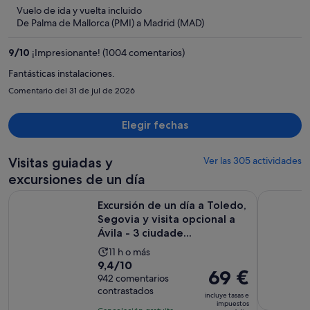
347 €,
5
Vuelo de ida y vuelta incluido
ahora
De Palma de Mallorca (PMI) a Madrid (MAD)
es
de
9
/
10
¡Impresionante! (1004 comentarios)
249 €
por
Fantásticas instalaciones.
persona
Comentario del 31 de jul de 2026
Elegir fechas
Visitas guiadas y
Ver las 305 actividades
excursiones de un día
Excursión de un día a Toledo, Segovia y visita opcional a Ávil
Madrid Ci
Excursión de un día a Toledo,
Segovia y visita opcional a
Ávila - 3 ciudade...
La
11 h o más
9.4
9,4/10
duración
El
69 €
sobre
942 comentarios
de
precio
contrastados
10
la
incluye tasas e
es
impuestos
con