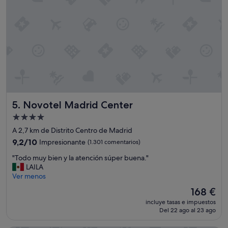
Novotel Madrid Center
5. Novotel Madrid Center
Alojamiento
de
A 2,7 km de Distrito Centro de Madrid
4.0 estrellas
9.2
9,2/10
Impresionante
(1.301 comentarios)
sobre
"
"Todo muy bien y la atención súper buena."
10,
T
LAILA
Impresionante,
o
Ver menos
(1.301 comentarios)
d
El
168 €
o
precio
incluye tasas e impuestos
m
actual
Del 22 ago al 23 ago
u
es
y
de