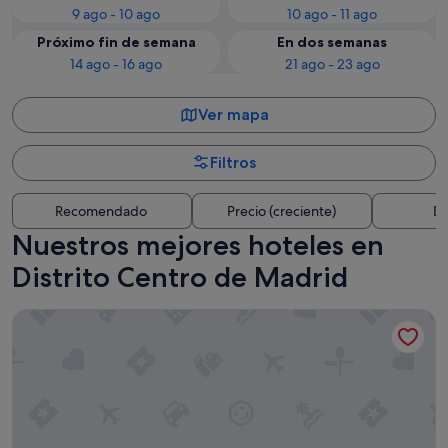
9 ago - 10 ago
10 ago - 11 ago
Próximo fin de semana
En dos semanas
14 ago - 16 ago
21 ago - 23 ago
Ver mapa
Filtros
Recomendado
Precio (creciente)
Di
Nuestros mejores hoteles en
Distrito Centro de Madrid
Hotel Riu Plaza España