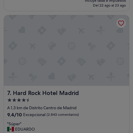
incluye tasas e impuestos
e
.
actual
Del 22 ago al 23 ago
x
"
es
c
de
Hard Rock Hotel Madrid
e
189 €
l
e
n
t
e
"
Hard Rock Hotel Madrid
7. Hard Rock Hotel Madrid
Alojamiento
de
A 1,3 km de Distrito Centro de Madrid
4.5 estrellas
9.4
9,4/10
Excepcional
(2.843 comentarios)
sobre
"
"Súper"
10,
S
EDUARDO
Excepcional,