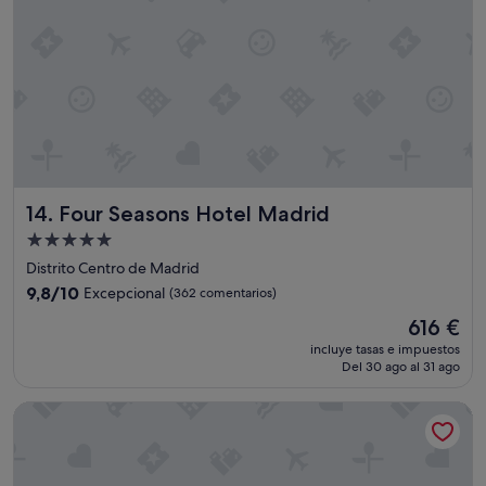
Four Seasons Hotel Madrid
14. Four Seasons Hotel Madrid
Alojamiento
de
Distrito Centro de Madrid
5.0 estrellas
9.8
9,8/10
Excepcional
(362 comentarios)
sobre
El
616 €
10,
precio
Excepcional,
incluye tasas e impuestos
actual
Del 30 ago al 31 ago
(362 comentarios)
es
de
The Palace, a Luxury Collection Hotel, Madrid
616 €