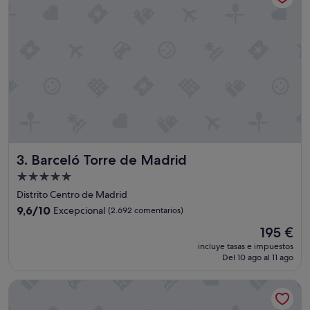
r
e
í
b
l
e
"
Barceló Torre de Madrid
3. Barceló Torre de Madrid
Alojamiento
de
Distrito Centro de Madrid
5.0 estrellas
9.6
9,6/10
Excepcional
(2.692 comentarios)
sobre
El
195 €
10,
precio
Excepcional,
incluye tasas e impuestos
actual
Del 10 ago al 11 ago
(2.692 comentarios)
es
de
1881 Madrid Ventas Hotel
195 €