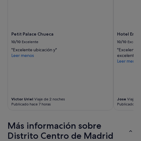
Petit Palace Chueca
Hotel Emp
10/10
Excelente
10/10
Excelen
"Excelente ubicación y"
"Excelente s
Leer menos
excelente u
Leer menos
Victor Uriel
Viaje de 2 noches
Jose
Viaje d
Publicado hace 7 horas
Publicado hac
Más información sobre
Distrito Centro de Madrid