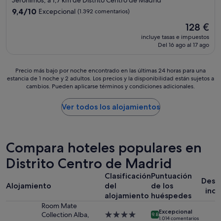
Jerónimos, a 1,7 km de Distrito Centro de Madrid
z
v
4.0 estrellas
a
9.4
i
9,4/10
Excepcional
(1.392 comentarios)
d
sobre
c
El
128 €
e
10,
i
precio
l
Excepcional,
o
incluye tasas e impuestos
actual
a
Del 16 ago al 17 ago
(1.392 comentarios)
a
es
h
l
de
a
c
128 €
Precio
Precio más bajo por noche encontrado en las últimas 24 horas para una
b
l
estancia de 1 noche y 2 adultos. Los precios y la disponibilidad están sujetos a
más
i
i
cambios. Pueden aplicarse términos y condiciones adicionales.
bajo
t
e
por
a
n
noche
Ver todos los alojamientos
c
t
encontrado
i
e
en
ó
.
las
n
"
últimas
,
Compara hoteles populares en
24 horas
c
para
Distrito Centro de Madrid
o
una
l
Clasificación
Puntuación
estancia
c
Desa
Alojamiento
del
de los
de
h
incl
1 noche
alojamiento
huéspedes
o
y
n
Room Mate
Excepcional
2 adultos.
e
Collection Alba,
Alojamiento
9.8
1.014 comentarios