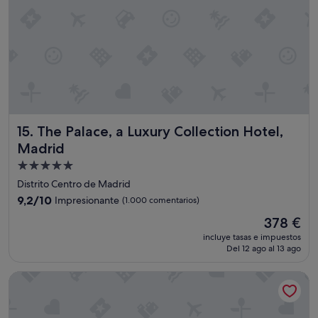
The Palace, a Luxury Collection Hotel, Madrid
15. The Palace, a Luxury Collection Hotel,
Madrid
Alojamiento
de
Distrito Centro de Madrid
5.0 estrellas
9.2
9,2/10
Impresionante
(1.000 comentarios)
sobre
El
378 €
10,
precio
Impresionante,
incluye tasas e impuestos
actual
Del 12 ago al 13 ago
(1.000 comentarios)
es
de
The First One Madrid Preciados
378 €