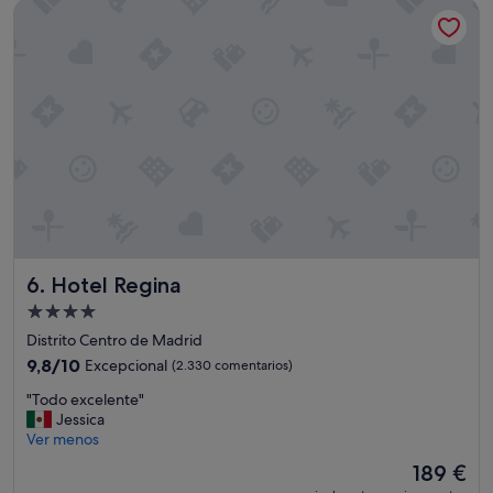
Hotel Regina
b
168 €
i
e
n
y
l
a
a
t
e
n
c
i
ó
Hotel Regina
6. Hotel Regina
n
s
Alojamiento
ú
de
Distrito Centro de Madrid
p
4.0 estrellas
e
9.8
9,8/10
Excepcional
(2.330 comentarios)
r
sobre
"
"Todo excelente"
b
10,
T
Jessica
u
Excepcional,
o
Ver menos
e
(2.330 comentarios)
d
n
El
189 €
o
a
precio