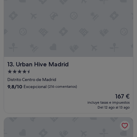
i
r
e
a
n
y
!
p
!
r
"
i
m
a
r
k
,
Urban Hive Madrid
13. Urban Hive Madrid
e
t
Alojamiento
c
de
Distrito Centro de Madrid
.
4.5 estrellas
"
9.8
9,8/10
Excepcional
(216 comentarios)
sobre
El
167 €
10,
precio
Excepcional,
incluye tasas e impuestos
actual
Del 12 ago al 13 ago
(216 comentarios)
es
de
Four Seasons Hotel Madrid
167 €