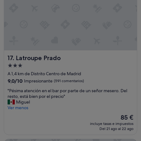
Latroupe Prado
17. Latroupe Prado
Alojamiento
de
A 1,4 km de Distrito Centro de Madrid
3.0 estrellas
9.0
9,0/10
Impresionante
(591 comentarios)
sobre
"
"Pésima atención en el bar por parte de un señor mesero. Del
10,
P
resto, está bien por el precio"
Impresionante,
é
Miguel
(591 comentarios)
s
Ver menos
i
El
85 €
m
precio
incluye tasas e impuestos
a
actual
Del 21 ago al 22 ago
a
es
t
de