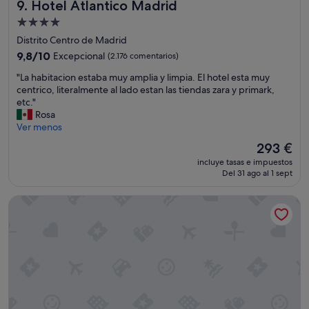
Hotel Atlantico Madrid
9. Hotel Atlantico Madrid
s
p
Alojamiento
o
de
Distrito Centro de Madrid
r
4.0 estrellas
q
9.8
9,8/10
Excepcional
(2.176 comentarios)
u
sobre
"
"La habitacion estaba muy amplia y limpia. El hotel esta muy
e
10,
L
centrico, literalmente al lado estan las tiendas zara y primark,
t
Excepcional,
a
etc."
e
(2.176 comentarios)
h
Rosa
n
a
Ver menos
i
b
a
El
293 €
i
m
precio
incluye tasas e impuestos
t
o
actual
Del 31 ago al 1 sept
a
s
es
c
c
de
Hotel Emperador
i
o
293 €
o
n
n
e
e
x
s
i
t
o
a
n
b
d
a
e