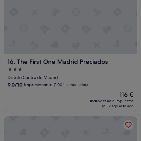
The First One Madrid Preciados
16. The First One Madrid Preciados
Alojamiento
de
Distrito Centro de Madrid
3.0 estrellas
9.0
9,0/10
Impresionante
(1.004 comentarios)
sobre
El
116 €
10,
precio
Impresionante,
incluye tasas e impuestos
actual
Del 12 ago al 13 ago
(1.004 comentarios)
es
de
Latroupe Prado
116 €