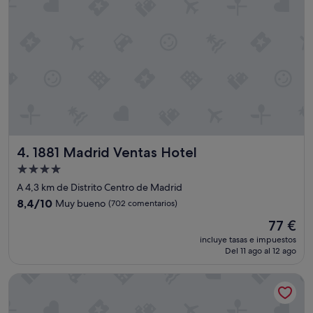
1881 Madrid Ventas Hotel
4. 1881 Madrid Ventas Hotel
Alojamiento
de
A 4,3 km de Distrito Centro de Madrid
4.0 estrellas
8.4
8,4/10
Muy bueno
(702 comentarios)
sobre
El
77 €
10,
precio
Muy
incluye tasas e impuestos
actual
Del 11 ago al 12 ago
bueno,
es
(702 comentarios)
de
Novotel Madrid Center
77 €