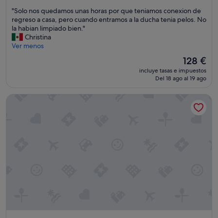
sobre
"
"Solo nos quedamos unas horas por que teniamos conexion de
10,
S
regreso a casa, pero cuando entramos a la ducha tenia pelos. No
Impresionante,
o
la habian limpiado bien."
(2.278 comentarios)
l
Christina
o
Ver menos
n
El
128 €
o
precio
incluye tasas e impuestos
s
actual
Del 18 ago al 19 ago
q
es
u
de
Hotel Atlantico Madrid
e
128 €
d
a
m
o
s
u
n
a
s
h
o
r
a