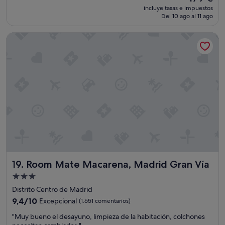
a
s
precio
incluye tasas e impuestos
b
e
actual
Del 10 ago al 11 ago
i
ñ
es
l
o
de
Room Mate Macarena, Madrid Gran Vía
i
r
179 €
d
m
a
e
d
s
d
e
e
r
l
o
p
.
e
D
r
e
s
l
o
r
n
e
a
s
Room Mate Macarena, Madrid Gran Vía
19. Room Mate Macarena, Madrid Gran Vía
l
t
f
o
Alojamiento
u
,
de
Distrito Centro de Madrid
e
e
3.0 estrellas
e
9.4
s
9,4/10
Excepcional
(1.651 comentarios)
x
sobre
t
"
"Muy bueno el desayuno, limpieza de la habitación, colchones
c
10,
á
M