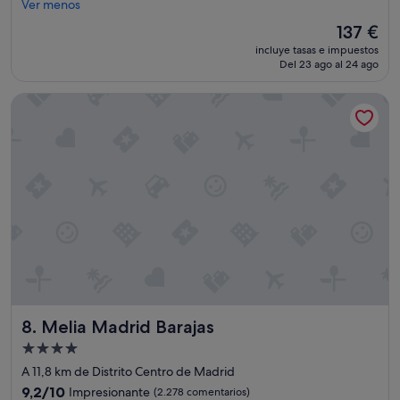
ú
Ver menos
(2.843 comentarios)
p
El
137 €
e
precio
incluye tasas e impuestos
r
actual
Del 23 ago al 24 ago
"
es
de
Melia Madrid Barajas
137 €
Melia Madrid Barajas
8. Melia Madrid Barajas
Alojamiento
de
A 11,8 km de Distrito Centro de Madrid
4.0 estrellas
9.2
9,2/10
Impresionante
(2.278 comentarios)