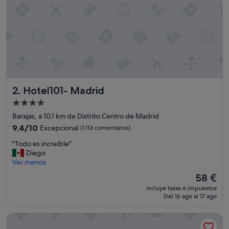
c
a
c
i
ó
n
y
a
t
Hotel101- Madrid
2. Hotel101- Madrid
e
n
Alojamiento
c
de
Barajas, a 10,1 km de Distrito Centro de Madrid
i
4.0 estrellas
ó
9.4
9,4/10
Excepcional
(1.113 comentarios)
n
sobre
"
"Todo es increíble"
"
10,
T
Diego
Excepcional,
o
Ver menos
(1.113 comentarios)
d
El
58 €
o
precio
incluye tasas e impuestos
e
actual
Del 16 ago al 17 ago
s
es
i
de
Barceló Torre de Madrid
n
58 €
c