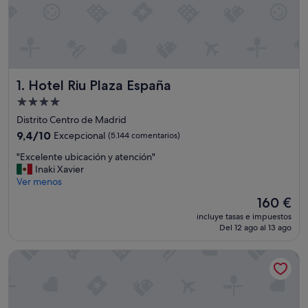
Hotel Riu Plaza España
1. Hotel Riu Plaza España
Alojamiento
de
Distrito Centro de Madrid
4.0 estrellas
9.4
9,4/10
Excepcional
(5.144 comentarios)
sobre
"
"Excelente ubicación y atención"
10,
E
Inaki Xavier
Excepcional,
x
Ver menos
(5.144 comentarios)
c
El
160 €
e
precio
incluye tasas e impuestos
l
actual
Del 12 ago al 13 ago
e
es
n
de
Hotel101- Madrid
t
160 €
e
u
b
i