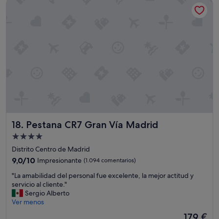
Pestana CR7 Gran Vía Madrid
e
85 €
n
c
i
ó
n
e
n
e
l
b
a
r
p
Pestana CR7 Gran Vía Madrid
18. Pestana CR7 Gran Vía Madrid
o
r
Alojamiento
p
de
Distrito Centro de Madrid
a
4.0 estrellas
r
9.0
9,0/10
Impresionante
(1.094 comentarios)
t
sobre
"
"La amabilidad del personal fue excelente, la mejor actitud y
e
10,
L
servicio al cliente."
d
Impresionante,
a
Sergio Alberto
e
(1.094 comentarios)
a
Ver menos
u
m
n
El
179 €