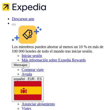
Descargar app
Los miembros pueden ahorrar al menos un 10 % en más de
100 000 hoteles de todo el mundo tras iniciar sesión.
Iniciar sesión
Más información sobre Expedia Rewards
Mensajes
Comprar viaje
Ayuda
español · EUR · ES
Anunciar alojamiento
Viajes