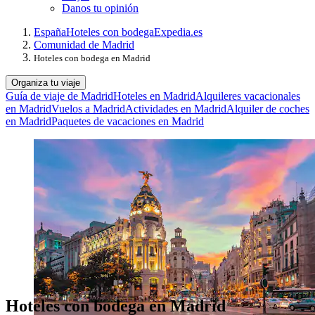
Danos tu opinión
España
Hoteles con bodega
Expedia.es
Comunidad de Madrid
Hoteles con bodega en Madrid
Organiza tu viaje
Guía de viaje de Madrid
Hoteles en Madrid
Alquileres vacacionales
en Madrid
Vuelos a Madrid
Actividades en Madrid
Alquiler de coches
en Madrid
Paquetes de vacaciones en Madrid
Hoteles con bodega en Madrid