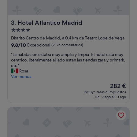
Hotel Atlantico Madrid
3. Hotel Atlantico Madrid
Alojamiento
de
Distrito Centro de Madrid, a 0,4 km de Teatro Lope de Vega
4.0 estrellas
9.8
9,8/10
Excepcional
(2.175 comentarios)
sobre
"
"La habitacion estaba muy amplia y limpia. El hotel esta muy
10,
L
centrico, literalmente al lado estan las tiendas zara y primark,
Excepcional,
a
etc."
(2.175 comentarios)
h
Rosa
a
Ver menos
b
El
282 €
i
precio
incluye tasas e impuestos
t
actual
Del 9 ago al 10 ago
a
es
c
de
Hotel Emperador
i
282 €
o
n
e
s
t