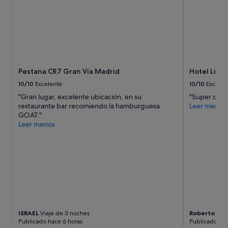
Pestana CR7 Gran Vía Madrid
Hotel Liab
10/10
Excelente
10/10
Excelen
"Gran lugar, excelente ubicación, en su
"Super cozy 
restaurante bar recomiendo la hamburguesa
Leer menos
GOAT."
Leer menos
ISRAEL
Viaje de 3 noches
Roberto
Viaj
Publicado hace 6 horas
Publicado hac