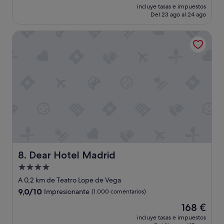
precio
incluye tasas e impuestos
ó
a
actual
Del 23 ago al 24 ago
n
c
es
m
a
de
Dear Hotel Madrid
u
l
131 €
y
i
l
d
i
e
m
z
p
d
i
e
a
l
,
o
l
s
a
e
c
s
a
p
m
a
Dear Hotel Madrid
8. Dear Hotel Madrid
a
c
Alojamiento
m
i
de
u
o
A 0,2 km de Teatro Lope de Vega
y
4.0 estrellas
s
9.0
9,0/10
Impresionante
(1.000 comentarios)
A
n
sobre
g
El
168 €
o
10,
u
precio
s
Impresionante,
incluye tasas e impuestos
s
actual