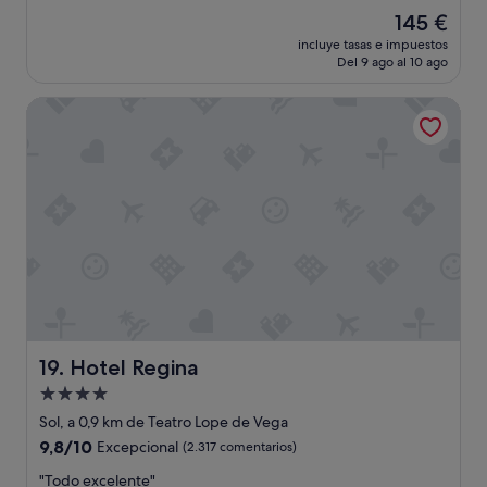
r
d
i
El
145 €
i
e
s
precio
a
incluye tasas e impuestos
l
i
actual
Del 9 ago al 10 ago
d
a
t
es
o
r
a
de
.
Hotel Regina
e
r
145 €
"
c
M
e
a
p
d
c
r
i
i
ó
d
n
a
,
p
t
i
o
e
d
y
o
l
e
Hotel Regina
19. Hotel Regina
a
s
r
Alojamiento
t
e
de
u
Sol, a 0,9 km de Teatro Lope de Vega
l
v
4.0 estrellas
9.8
9,8/10
Excepcional
(2.317 comentarios)
a
o
sobre
c
e
"
"Todo excelente"
10,