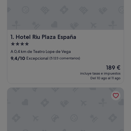
Hotel Riu Plaza España
1. Hotel Riu Plaza España
Alojamiento
de
A 0,4 km de Teatro Lope de Vega
4.0 estrellas
9.4
9,4/10
Excepcional
(5.123 comentarios)
sobre
El
189 €
10,
precio
Excepcional,
incluye tasas e impuestos
actual
Del 10 ago al 11 ago
(5.123 comentarios)
es
de
Barceló Torre de Madrid
189 €