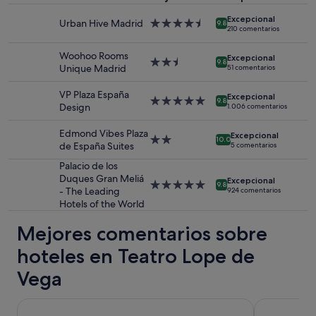
y
a
Excepcional
2 adultos.
Urban Hive Madrid
Alojamiento
l
9.8
210 comentarios
Los
de
d
precios
4.5 estrellas
e
Woohoo Rooms
y
Excepcional
Alojamiento
e
9.8
Unique Madrid
51 comentarios
la
de
x
disponibilidad
2.5 estrellas
c
VP Plaza España
están
Excepcional
e
Alojamiento
9.8
Design
1.006 comentarios
sujetos
l
de
a
e
5.0 estrellas
Edmond Vibes Plaza
cambios.
Excepcional
n
Alojamiento
10.0
de España Suites
5 comentarios
Pueden
c
de
aplicarse
i
2.0 estrellas
Palacio de los
términos
a
Duques Gran Meliá
Excepcional
Alojamiento
y
9.8
"
- The Leading
924 comentarios
de
condiciones
Hotels of the World
5.0 estrellas
adicionales.
Mejores comentarios sobre
hoteles en Teatro Lope de
Vega
Pestana CR7 Gran Vía Madrid
Hotel Liabe