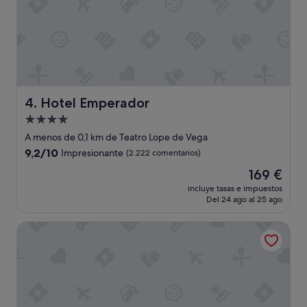
a
b
a
m
u
y
a
m
Hotel Emperador
4. Hotel Emperador
p
Alojamiento
l
de
i
A menos de 0,1 km de Teatro Lope de Vega
a
4.0 estrellas
9.2
9,2/10
Impresionante
(2.222 comentarios)
y
sobre
l
El
169 €
10,
i
precio
Impresionante,
incluye tasas e impuestos
m
actual
Del 24 ago al 25 ago
(2.222 comentarios)
p
es
i
de
Urban Hive Madrid
a
169 €
.
E
l
h
o