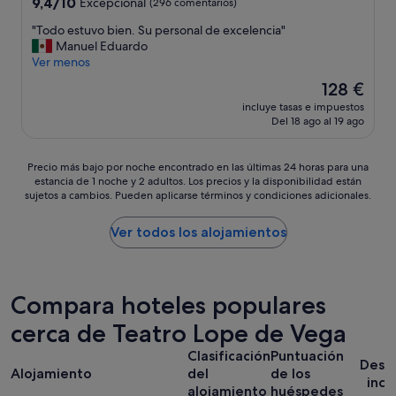
9.4
9,4/10
d
Excepcional
(296 comentarios)
i
sobre
e
e
"
"Todo estuvo bien. Su personal de excelencia"
10,
c
n
T
Manuel Eduardo
Excepcional,
u
t
o
Ver menos
(296 comentarios)
a
e
d
d
El
128 €
e
o
a
precio
n
incluye tasas e impuestos
e
.
actual
l
Del 18 ago al 19 ago
s
"
es
a
t
de
d
u
128 €
Precio
Precio más bajo por noche encontrado en las últimas 24 horas para una
u
v
estancia de 1 noche y 2 adultos. Los precios y la disponibilidad están
más
c
o
sujetos a cambios. Pueden aplicarse términos y condiciones adicionales.
bajo
h
b
por
a
i
noche
Ver todos los alojamientos
.
e
encontrado
"
n
en
.
las
S
últimas
Compara hoteles populares
u
24 horas
p
cerca de Teatro Lope de Vega
para
e
una
r
Clasificación
Puntuación
estancia
s
Desa
Alojamiento
del
de los
de
o
incl
1 noche
alojamiento
huéspedes
n