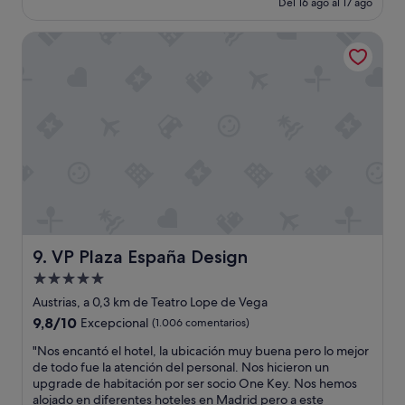
h
Del 16 ago al 17 ago
(1.000 comentarios)
t
es
i
o
de
c
VP Plaza España Design
,
168 €
i
b
e
o
r
n
o
i
n
t
s
a
e
,
n
b
t
u
i
e
r
n
c
a
o
VP Plaza España Design
9. VP Plaza España Design
u
m
b
o
Alojamiento
i
e
de
Austrias, a 0,3 km de Teatro Lope de Vega
c
n
5.0 estrellas
9.8
9,8/10
Excepcional
(1.006 comentarios)
a
c
sobre
c
a
"
"Nos encantó el hotel, la ubicación muy buena pero lo mejor
10,
i
s
N
de todo fue la atención del personal. Nos hicieron un
Excepcional,
ó
a
o
upgrade de habitación por ser socio One Key. Nos hemos
(1.006 comentarios)
n
.
s
alojado en diferentes hoteles en Madrid pero a este