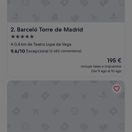
Barceló Torre de Madrid
2. Barceló Torre de Madrid
Alojamiento
de
A 0,4 km de Teatro Lope de Vega
5.0 estrellas
9.6
9,6/10
Excepcional
(2.682 comentarios)
sobre
El
195 €
10,
precio
Excepcional,
incluye tasas e impuestos
actual
Del 9 ago al 10 ago
(2.682 comentarios)
es
de
Hotel Atlantico Madrid
195 €