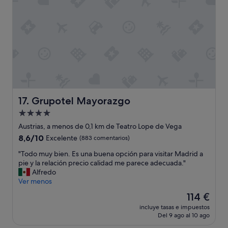
u
e
c
r
g
o
r
r
m
i
e
o
d
s
d
a
a
i
y
r
d
l
.
a
a
G
d
c
r
c
a
a
a
Grupotel Mayorazgo
17. Grupotel Mayorazgo
m
c
m
a
Alojamiento
i
a
s
a
de
.
Austrias, a menos de 0,1 km de Teatro Lope de Vega
ú
s
"
4.0 estrellas
8.6
8,6/10
p
Excelente
(883 comentarios)
.
sobre
e
"
"
"Todo muy bien. Es una buena opción para visitar Madrid a
10,
r
T
pie y la relación precio calidad me parece adecuada."
Excelente,
p
o
Alfredo
(883 comentarios)
a
d
Ver menos
r
o
a
El
114 €
m
d
precio
incluye tasas e impuestos
u
e
actual
Del 9 ago al 10 ago
y
s
es
b