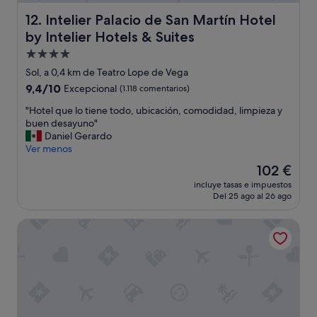
l
.
Intelier Palacio de San Martín Hotel by Intelier Hotels & S
a
12. Intelier Palacio de San Martín Hotel
N
s
by Intelier Hotels & Suites
o
p
s
Alojamiento
e
h
r
de
Sol, a 0,4 km de Teatro Lope de Vega
i
s
4.0 estrellas
9.4
9,4/10
c
Excepcional
(1.118 comentarios)
o
sobre
i
n
"
"Hotel que lo tiene todo, ubicación, comodidad, limpieza y
10,
e
a
H
buen desayuno"
Excepcional,
r
s
o
Daniel Gerardo
(1.118 comentarios)
o
p
t
Ver menos
n
a
e
u
El
102 €
r
l
n
precio
a
incluye tasas e impuestos
q
u
actual
d
Del 25 ago al 26 ago
u
p
es
a
e
g
de
s
Palacio de los Duques Gran Meliá - The Leading Hotels of
l
r
102 €
,
o
a
t
t
d
o
i
e
m
e
d
a
n
e
n
e
h
d
t