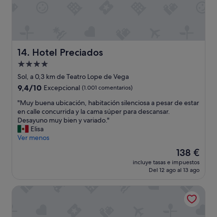
y
o
i
.
d
m
N
e
p
o
l
i
s
b
e
h
a
Hotel Preciados
z
14. Hotel Preciados
e
r
a
m
Alojamiento
y
y
o
de
e
Sol, a 0,3 km de Teatro Lope de Vega
b
s
l
4.0 estrellas
u
9.4
9,4/10
Excepcional
(1.001 comentarios)
a
a
e
sobre
l
g
"
"Muy buena ubicación, habitación silenciosa a pesar de estar
n
10,
o
u
M
en calle concurrida y la cama súper para descansar.
d
Excepcional,
j
a
u
Desayuno muy bien y variado."
e
(1.001 comentarios)
a
m
y
Elisa
s
d
u
b
Ver menos
a
o
y
u
y
e
El
138 €
h
e
u
n
precio
e
incluye tasas e impuestos
n
n
d
actual
Del 12 ago al 13 ago
l
a
o
i
es
a
u
"
f
de
d
LETOH LETOH Gran Vía
b
e
138 €
a
i
r
.
c
e
"
a