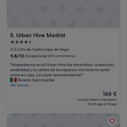
t
e
l
e
s
t
a
Urban Hive Madrid
5. Urban Hive Madrid
m
u
Alojamiento
y
de
A 0,2 km de Teatro Lope de Vega
c
4.5 estrellas
9.8
9,8/10
Excepcional
(210 comentarios)
e
sobre
n
"
"Hospedarnos en el Urban Hive fue maravilloso; la atención,
10,
t
H
amabilidad y la calidez de los espacios nos hicieron sentir
Excepcional,
r
o
como en casa. ¡Lo súper recomendamos!"
(210 comentarios)
i
s
Ricardo Garcidueñas
c
p
Ver menos
o
e
,
El
166 €
d
l
precio
incluye tasas e impuestos
a
i
actual
Del 9 ago al 10 ago
r
t
es
n
e
de
The First One Madrid Preciados
o
r
166 €
s
a
e