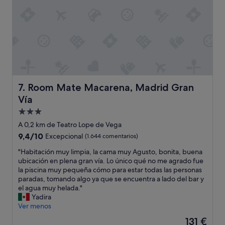
a
o
s
;
z
l
a
a
r
a
a
t
y
e
p
n
r
c
i
Room Mate Macarena, Madrid Gran Vía
7. Room Mate Macarena, Madrid Gran
i
m
ó
Vía
a
n
r
Alojamiento
,
k
de
A 0,2 km de Teatro Lope de Vega
a
,
3.0 estrellas
m
9.4
9,4/10
Excepcional
(1.644 comentarios)
e
a
sobre
t
"
"Habitación muy limpia, la cama muy Agusto, bonita, buena
b
10,
c
H
ubicación en plena gran vía. Lo único qué no me agrado fue
i
Excepcional,
.
a
la piscina muy pequeña cómo para estar todas las personas
l
(1.644 comentarios)
"
b
paradas, tomando algo ya que se encuentra a lado del bar y
i
i
el agua muy helada."
d
t
Yadira
a
a
Ver menos
d
c
y
El
131 €
i
l