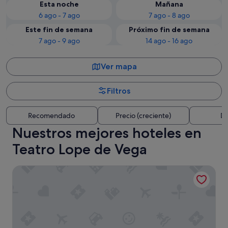
Esta noche
Mañana
6 ago - 7 ago
7 ago - 8 ago
Este fin de semana
Próximo fin de semana
7 ago - 9 ago
14 ago - 16 ago
Ver mapa
Filtros
Recomendado
Precio (creciente)
Di
Nuestros mejores hoteles en
Teatro Lope de Vega
Hotel Riu Plaza España