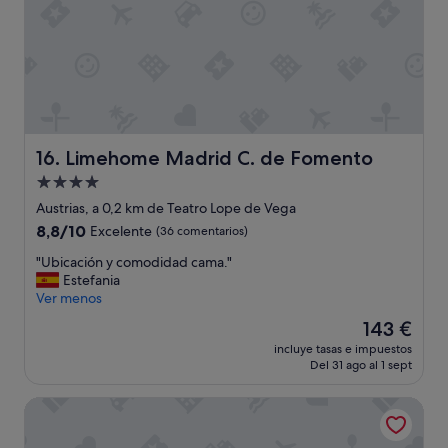
s
a
t
p
e
e
d
s
e
a
f
r
i
d
n
e
i
Limehome Madrid C. de Fomento
16. Limehome Madrid C. de Fomento
e
t
s
Alojamiento
i
t
de
v
Austrias, a 0,2 km de Teatro Lope de Vega
a
a
4.0 estrellas
8.8
8,8/10
Excelente
(36 comentarios)
r
m
sobre
e
e
"
"Ubicación y comodidad cama."
10,
n
n
U
Estefania
Excelente,
c
t
b
Ver menos
(36 comentarios)
a
e
i
l
El
143 €
v
c
l
precio
a
incluye tasas e impuestos
a
e
actual
Del 31 ago al 1 sept
m
c
c
es
o
i
o
de
s
Grupotel Mayorazgo
ó
n
143 €
a
n
c
r
y