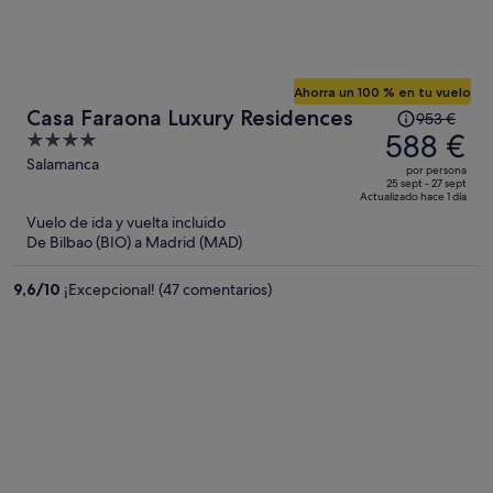
Ahorra un 100 % en tu vuelo
El
Casa Faraona Luxury Residences
953 €
precio
588 €
4
era
out
Salamanca
por persona
de
of
25 sept - 27 sept
Actualizado hace 1 día
953 €,
5
Vuelo de ida y vuelta incluido
ahora
De Bilbao (BIO) a Madrid (MAD)
es
de
9,6
/
10
¡Excepcional! (47 comentarios)
588 €
por
persona