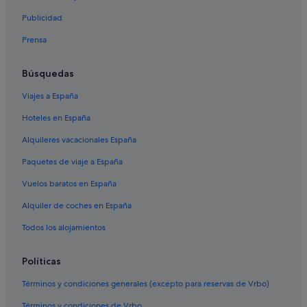
Zenit hoteles en Madrid
Publicidad
Pensiones en Estación de metro Atocha-Renfe
Prensa
Hoteles para familias en Comunidad de Madrid
Hoteles románticos en Madrid
Búsquedas
Moteles en Madrid
Viajes a España
Hoteles de 3 estrellas en Atocha
Hoteles en España
Comunidad de Madrid hoteles
Alquileres vacacionales España
Hoteles baratos en Madrid
Paquetes de viaje a España
Hoteles de aventura en Madrid
Vuelos baratos en España
Hoteles de 3 estrellas en Moncloa - Argüelles
Alquiler de coches en España
Apartoteles en Madrid
Todos los alojamientos
Hoteles que aceptan mascotas en Madrid
Hoteles baratos en Distrito Centro de Madrid
Políticas
Swissotel hoteles en Madrid
Términos y condiciones generales (excepto para reservas de Vrbo)
Hoteles cerca de Estación de metro Antón Martín
Términos y condiciones de Vrbo