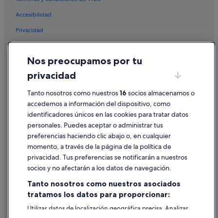
Residences en Madrid
Accesibilidad
Red Roof Inn hoteles en Madrid
Privacidad
Hoteles de 4 estrellas en Distrito Centro de Madrid
Cookies
Hoteles con piscina en Madrid
Nos preocupamos por tu
Condiciones de uso
Paradores hoteles en Madrid
privacidad
Información legal/contacto
Campings de caravanas en Comunidad de Madrid
Pautas sobre el contenido y cómo denunciar contenido
Tanto nosotros como nuestros
16
socios almacenamos o
Hoteles boutique en Madrid
accedemos a información del dispositivo, como
Hoteles de 3 estrellas en Madrid
identificadores únicos en las cookies para tratar datos
Ayuda
personales. Puedes aceptar o administrar tus
Hoteles de negocios en Distrito Centro de Madrid
Ayuda
preferencias haciendo clic abajo o, en cualquier
Room Mate Hotels en Distrito Centro de Madrid
momento, a través de la página de la política de
Cancelar un vuelo
Melia hoteles en Distrito Centro de Madrid
privacidad. Tus preferencias se notificarán a nuestros
Cancelar una reserva de hotel o de un alquiler vacacional
socios y no afectarán a los datos de navegación.
Extended Stay America hoteles en Madrid
Plazos de reembolso
Tanto nosotros como nuestros asociados
Hoteles con gimnasio en Madrid
tratamos los datos para proporcionar:
Utilizar un cupón de Expedia
Distrito Centro de Madrid hoteles
Utilizar datos de localización geográfica precisa. Analizar
Documentos para viajes internacionales
Hoteles para bodas en Madrid
activamente las características del dispositivo para su