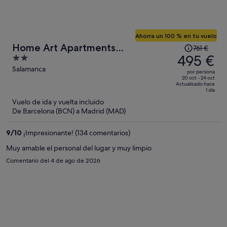
Ahorra un 100 % en tu vuelo
El
Home Art Apartments
761 €
precio
495 €
2
Salamanca
era
out
Salamanca
por persona
de
of
20 oct - 24 oct
Actualizado hace
761 €,
5
1 día
ahora
Vuelo de ida y vuelta incluido
es
De Barcelona (BCN) a Madrid (MAD)
de
495 €
9
/
10
¡Impresionante! (134 comentarios)
por
Muy amable el personal del lugar y muy limpio
persona
Comentario del 4 de ago de 2026