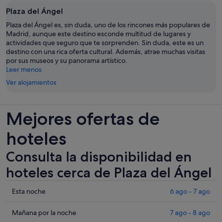
Plaza del Ángel
Plaza del Ángel es, sin duda, uno de los rincones más populares de
Madrid, aunque este destino esconde multitud de lugares y
actividades que seguro que te sorprenden. Sin duda, este es un
destino con una rica oferta cultural. Además, atrae muchas visitas
por sus museos y su panorama artístico.
Leer menos
Ver alojamientos
Mejores ofertas de
hoteles
Consulta la disponibilidad en
hoteles cerca de Plaza del Ángel
Comprueba
Esta noche
6 ago - 7 ago
los
precios
Comprueba
Mañana por la noche
7 ago - 8 ago