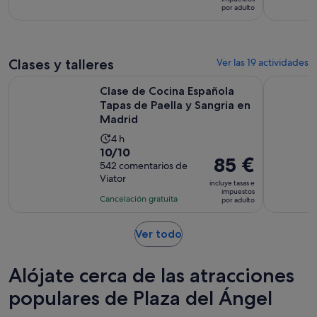
con
por adulto
de
36
39 €
comentarios
por
adulto
Clases y talleres
Ver las 19 actividades
Clase de Cocina Española Tapas de Paella y Sangria en Madr
Visita Gui
Clase de Cocina Española
Tapas de Paella y Sangria en
Madrid
La
4 h
10.0
10/10
duración
El
85 €
sobre
542 comentarios de
de
precio
Viator
10
la
incluye tasas e
es
impuestos
con
actividad
Cancelación gratuita
por adulto
de
542
es
85 €
comentarios
de
Se
Ver todo
por
4 horas
abre
adulto
en
Alójate cerca de las atracciones
una
pestaña
populares de Plaza del Ángel
nueva