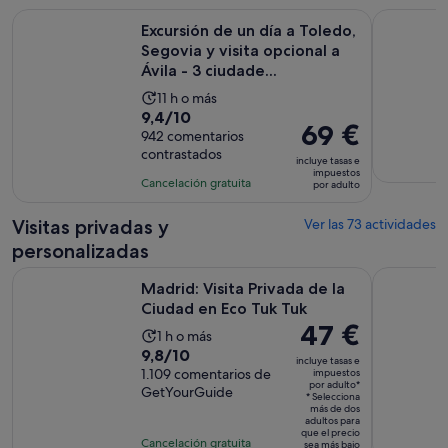
Excursión de un día a Toledo, Segovia y visita opcional a Ávil
Madrid Ci
Excursión de un día a Toledo,
Segovia y visita opcional a
Ávila - 3 ciudade...
La
11 h o más
9.4
9,4/10
duración
El
69 €
sobre
942 comentarios
de
precio
contrastados
10
la
incluye tasas e
es
impuestos
con
actividad
Cancelación gratuita
por adulto
de
942
es
69 €
comentarios
de
Visitas privadas y
Ver las 73 actividades
por
11 horas
personalizadas
adulto
Se abre e
Madrid: Visita Privada de la Ciudad en Eco Tuk Tuk
Madrid: Ca
Madrid: Visita Privada de la
Ciudad en Eco Tuk Tuk
El
47 €
La
1 h o más
precio
9.8
9,8/10
duración
incluye tasas e
es
sobre
1.109 comentarios de
impuestos
de
por adulto*
de
GetYourGuide
10
la
* Selecciona
47 €
más de dos
con
actividad
adultos para
por
que el precio
1109
es
Cancelación gratuita
sea más bajo