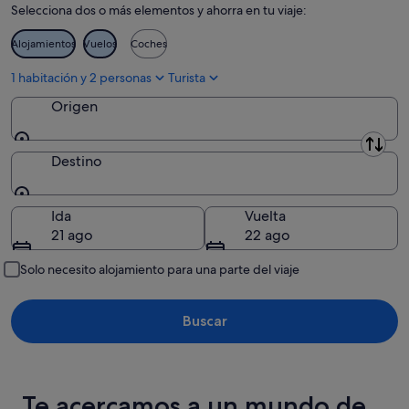
Selecciona dos o más elementos y ahorra en tu viaje:
ago
-
9
Alojamientos
Vuelos
Coches
ago
1 habitación y 2 personas
Turista
Origen
Origen
Destino
Destino
Ida
Vuelta
21 ago
22 ago
Solo necesito alojamiento para una parte del viaje
Buscar
Te acercamos a un mundo de