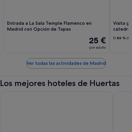
Entrada a La Sala Temple Flamenco en
Visita g
Madrid con Opción de Tapas
catedral
25 €
El
86 %
de 
por adulto
Ver todas las actividades de Madrid
Los mejores hoteles de Huertas
The Palace, a Luxury Collection Hotel, Madrid
Far Hom