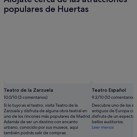
populares de Huertas
Foto de ‎Pedro Manuel Oliver Fernández
Foto
gratuita
Teatro de la Zarzuela
Teatro Español
de
10.0/10 (3 comentarios)
9.2/10 (10 comentarios)
‎Pedro
Si lo tuyo es el teatro, visita Teatro de la
Descubre uno de los esp
Manuel
Zarzuela y disfruta de alguna obra teatral en
antiguos de Europa con 
Oliver
uno de los rincones más populares de Madrid.
disfruta de un espectác
Fernández
Además de ser un destino con encanto
bellos auditorios.
urbano, conocido por sus museos, aquí
Leer menos
también podrás salir de compras.