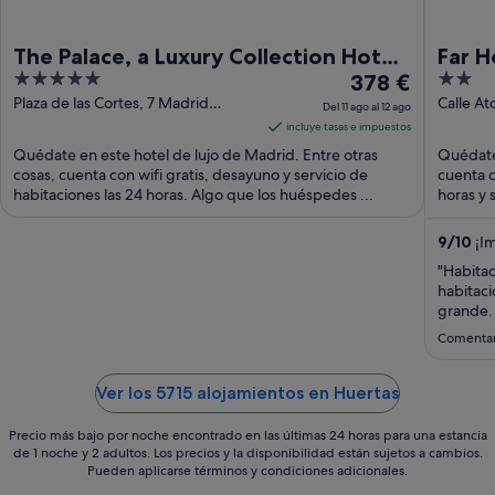
The Palace, a Luxury Collection Hotel,
Far 
5
El
2
Madrid
378 €
out
precio
out
Plaza de las Cortes, 7 Madrid
Calle At
Del 11 ago al 12 ago
Madrid
of
es
of
incluye tasas e impuestos
5
de
5
Quédate en este hotel de lujo de Madrid. Entre otras
Quédate 
378 €
cosas, cuenta con wifi gratis, desayuno y servicio de
cuenta c
habitaciones las 24 horas. Algo que los huéspedes ...
por
horas y 
noche
del
9
/
10
¡Im
11
"Habitac
ago
habitaci
al
grande. 
centro y
12
Comentar
segunda 
ago
Ver los 5715 alojamientos en Huertas
Precio más bajo por noche encontrado en las últimas 24 horas para una estancia
de 1 noche y 2 adultos. Los precios y la disponibilidad están sujetos a cambios.
Pueden aplicarse términos y condiciones adicionales.