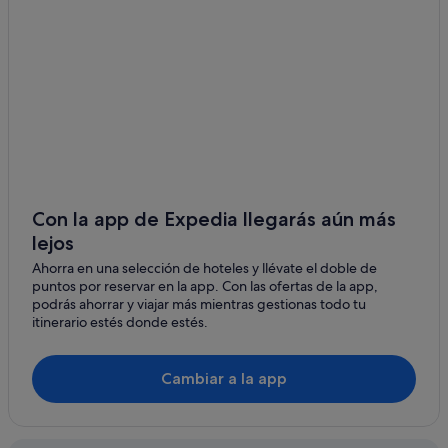
Hoteles para bodas en Barrio de las Letras
Hoteles de 5 estrellas en Madrid
Cortes hoteles
Hoteles de 3 estrellas en Madrid
Hoteles para familias en Madrid
Hoteles de 5 estrellas en Barrio de las Letras
Pensiones en Madrid
Moteles en Madrid
Con la app de Expedia llegarás aún más
lejos
Posadas en Comunidad de Madrid
Ahorra en una selección de hoteles y llévate el doble de
Hoteles con bodega en Madrid
puntos por reservar en la app. Con las ofertas de la app,
Madrid hoteles
podrás ahorrar y viajar más mientras gestionas todo tu
itinerario estés donde estés.
Villas en Madrid
Hoteles baratos en Madrid
Cambiar a la app
Pensiones en Estación de metro Atocha-Renfe
Hoteles cerca de Teatro de la Zarzuela