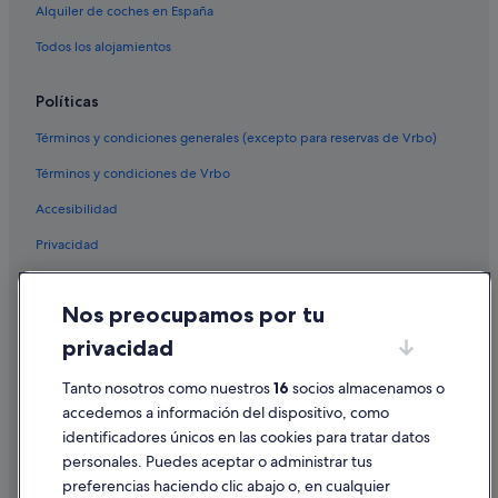
Alquiler de coches en España
Todos los alojamientos
Políticas
Términos y condiciones generales (excepto para reservas de Vrbo)
Términos y condiciones de Vrbo
Accesibilidad
Privacidad
Cookies
Nos preocupamos por tu
Condiciones de uso
privacidad
Información legal/contacto
Pautas sobre el contenido y cómo denunciar contenido
Tanto nosotros como nuestros
16
socios almacenamos o
accedemos a información del dispositivo, como
identificadores únicos en las cookies para tratar datos
Ayuda
personales. Puedes aceptar o administrar tus
Ayuda
preferencias haciendo clic abajo o, en cualquier