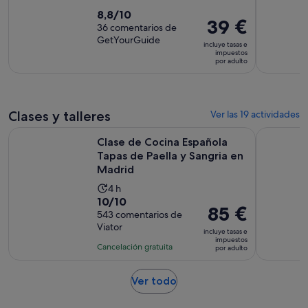
8.8
8,8/10
El
39 €
sobre
36 comentarios de
precio
GetYourGuide
10
incluye tasas e
es
impuestos
con
por adulto
de
36
39 €
comentarios
por
adulto
Clases y talleres
Ver las 19 actividades
Clase de Cocina Española Tapas de Paella y Sangria en Madr
Visita Gui
Clase de Cocina Española
Tapas de Paella y Sangria en
Madrid
La
4 h
10.0
10/10
duración
El
85 €
sobre
543 comentarios de
de
precio
Viator
10
la
incluye tasas e
es
impuestos
con
actividad
Cancelación gratuita
por adulto
de
543
es
85 €
comentarios
de
Se
Ver todo
por
4 horas
abre
adulto
en