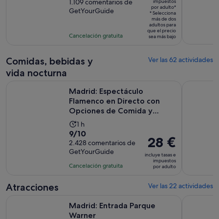
es
sobre
1.109 comentarios de
impuestos
de
por adulto*
de
GetYourGuide
10
la
* Selecciona
47 €
más de dos
con
actividad
adultos para
por
que el precio
1109
es
Cancelación gratuita
sea más bajo
adulto*
comentarios
de
1 hora
Comidas, bebidas y
Ver las 62 actividades
vida nocturna
Madrid: Espectáculo Flamenco en Directo con Opciones de
Madrid en u
Madrid: Espectáculo
Flamenco en Directo con
Opciones de Comida y
Bebida
La
1 h
9.0
9/10
duración
El
28 €
sobre
2.428 comentarios de
de
precio
GetYourGuide
10
la
incluye tasas e
es
impuestos
con
actividad
Cancelación gratuita
por adulto
de
2428
es
28 €
comentarios
de
Atracciones
Ver las 22 actividades
por
1 hora
Se abre en una pestaña nuev
Madrid: Entrada Parque Warner
Madrid: E
adulto
Madrid: Entrada Parque
Warner