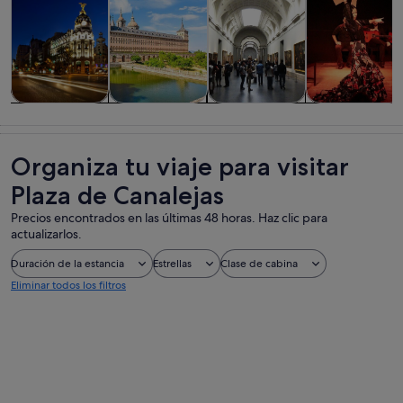
Visitas guiadas
Historia y
Visitas
Comidas,
y excursiones
cultura
privadas y
bebidas y vida
de un día
personalizadas
nocturna
Organiza tu viaje para visitar
Plaza de Canalejas
Precios encontrados en las últimas 48 horas. Haz clic para
actualizarlos.
Duración de la estancia
Estrellas
Clase de cabina
Eliminar todos los filtros