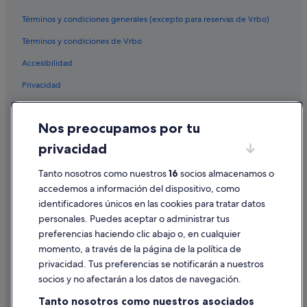
Hoteles cerca de Casino de Madrid
Términos y condiciones generales (excepto para reservas de Vrbo)
Petit Palace hoteles en Madrid
Términos y condiciones de Vrbo
Lodges en Comunidad de Madrid
Accesibilidad
Hoteles con conserje en Distrito Centro de Madrid
Privacidad
Hoteles cerca de Estadio Santiago Bernabéu
Cookies
Casas privadas de vacaciones en Madrid
Nos preocupamos por tu
Condiciones de uso
Apartoteles en Madrid
privacidad
Información legal/contacto
Hoteles baratos en Madrid
Pautas sobre el contenido y cómo denunciar contenido
Tanto nosotros como nuestros
16
socios almacenamos o
Campings de caravanas en Madrid
accedemos a información del dispositivo, como
Hoteles para familias en Madrid
identificadores únicos en las cookies para tratar datos
Ayuda
personales. Puedes aceptar o administrar tus
Hoteles de 4 estrellas en Distrito Centro de Madrid
Ayuda
preferencias haciendo clic abajo o, en cualquier
Hoteles cerca de Gran Vía
momento, a través de la página de la política de
Cancelar un vuelo
Hoteles de 3 estrellas en Atocha
privacidad. Tus preferencias se notificarán a nuestros
Cancelar una reserva de hotel o de un alquiler vacacional
socios y no afectarán a los datos de navegación.
Hoteles LGTBQIA en Distrito Centro de Madrid
Plazos de reembolso
Tanto nosotros como nuestros asociados
Morgans Hotel Group en Madrid