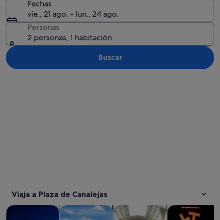
Fechas
vie., 21 ago. - lun., 24 ago.
Personas
2 personas, 1 habitación
Buscar
Ver mapa
Viaja a Plaza de Canalejas
Se abre en una pestaña nue
Se abre en una pesta
Visitas guiadas y excursiones de un día
Historia y cultura
Visitas privadas y personaliza
Comidas, bebid