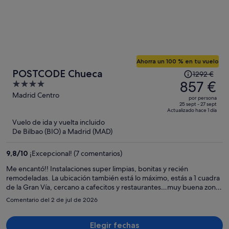
Ahorra un 100 % en tu vuelo
El
POSTCODE Chueca
1292 €
precio
857 €
4
era
out
Madrid Centro
por persona
de
of
25 sept - 27 sept
Actualizado hace 1 día
1292 €,
5
Vuelo de ida y vuelta incluido
ahora
De Bilbao (BIO) a Madrid (MAD)
es
de
9,8
/
10
¡Excepcional! (7 comentarios)
857 €
por
Me encantó!! Instalaciones super limpias, bonitas y recién
remodeladas. La ubicación también está lo máximo, estás a 1 cuadra
persona
de la Gran Vía, cercano a cafecitos y restaurantes…muy buena zona!
Definitivamente me volvería a hospedar aquí
Comentario del 2 de jul de 2026
Elegir fechas