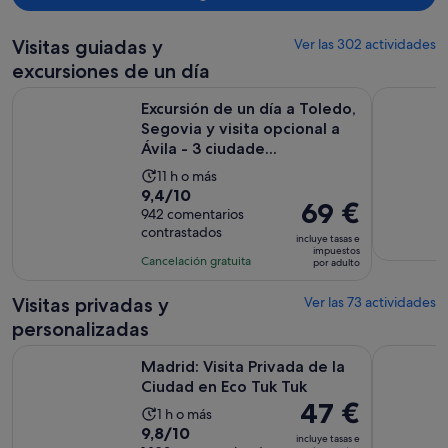
Visitas guiadas y
Ver las 302 actividades
excursiones de un día
Excursión de un día a Toledo, Segovia y visita opcional a Ávil
Madrid Ci
Excursión de un día a Toledo,
Segovia y visita opcional a
Ávila - 3 ciudade...
La
11 h o más
9.4
9,4/10
duración
El
69 €
sobre
942 comentarios
de
precio
contrastados
10
la
incluye tasas e
es
impuestos
con
actividad
Cancelación gratuita
por adulto
de
942
es
69 €
comentarios
de
Visitas privadas y
Ver las 73 actividades
por
11 horas
personalizadas
adulto
Se abre e
Madrid: Visita Privada de la Ciudad en Eco Tuk Tuk
Madrid: Ca
Madrid: Visita Privada de la
Ciudad en Eco Tuk Tuk
El
47 €
La
1 h o más
precio
9.8
9,8/10
duración
incluye tasas e