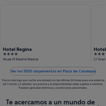
ago
-
semana,
9
14
Hotel Regina
Hotel Ri
ago
ago
-
16
ago
Hotel Regina
Hotel
4
4
out
out
Alcala 19 Madrid Madrid
C/ Gran 
of
of
5
5
Ver los 5530 alojamientos en Plaza de Canalejas
Precio más bajo por noche encontrado en las últimas 24 horas para una estancia
de 1 noche y 2 adultos. Los precios y la disponibilidad están sujetos a cambios.
Pueden aplicarse términos y condiciones adicionales.
Te acercamos a un mundo de