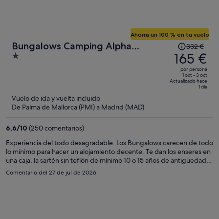
Ahorra un 100 % en tu vuelo
El
Bungalows Camping Alpha
332 €
precio
165 €
1
Madrid
era
out
por persona
de
of
1 oct - 3 oct
Actualizado hace
332 €,
5
1 día
ahora
Vuelo de ida y vuelta incluido
es
De Palma de Mallorca (PMI) a Madrid (MAD)
de
165 €
6,6
/
10
(250 comentarios)
por
Experiencia del todo desagradable. Los Bungalows carecen de todo
persona
lo mínimo para hacer un alojamiento decente. Te dan los enseres en
una caja, la sartén sin teflón de mínimo 10 o 15 años de antigüedad
donde es imposible cocinar nada sin que se pegue todo, y cubiertos
Comentario del 27 de jul de 2026
rotos y oxidados. No hay cubo de basura, ni fregona ni escoba. Se
nota que lo bungalows son los mismos que hace 30 años. Fuimos
una familia y el bungalow de al lado se tiro de fiesta dos días
seguidos con musica altísima, gritos sin respetar las normas. La
gente va pasada de todo......el 1º dia de piscina había un señor