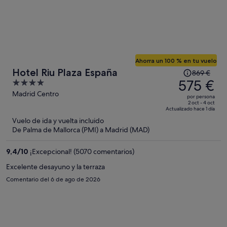
borracho durmiendo en el césped con el vaso de vino al lado.
Piscina de piedra de los años 80 también sin actualizar y jardín de 2 x
2m con césped artificial. Nos fuimos corriendo el día siguiente.
Nada recomendable para ir con la familia a descansar.
Ahorra un 100 % en tu vuelo
El
Hotel Riu Plaza España
869 €
precio
575 €
4
era
out
Madrid Centro
por persona
de
of
2 oct - 4 oct
Actualizado hace 1 día
869 €,
5
Vuelo de ida y vuelta incluido
ahora
De Palma de Mallorca (PMI) a Madrid (MAD)
es
de
9,4
/
10
¡Excepcional! (5070 comentarios)
575 €
por
Excelente desayuno y la terraza
persona
Comentario del 6 de ago de 2026