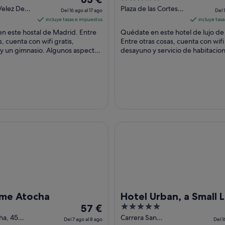
precio
out
 Velez De
Plaza de las Cortes, 7
Del 16 ago al 17 ago
Del 1
 Madrid
Madrid Madrid
es
of
incluye tasas e impuestos
incluye tas
de
5
n este hostal de Madrid. Entre
Quédate en este hotel de lujo de
63 €
s, cuenta con wifi gratis,
Entre otras cosas, cuenta con wifi 
y un gimnasio. Algunos aspectos
por
desayuno y servicio de habitacion
uéspedes destacan en los
horas. Algo que los huéspedes ...
noche
s ...
del
16
ago
al
17
ago
Atocha
Hotel Urban, a Small Luxury H
ome Atocha
Hotel Urban, a Small 
El
5
57 €
Hotel of the World
precio
out
ha, 45
Carrera San
Del 7 ago al 8 ago
Del 1