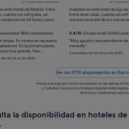
Jeronimo 34 Madrid
es
of
incluye tasas e impuestos
incluye tas
Madrid
de
5
n este hostal de Madrid. Entre
Quédate en este hotel de lujo de
57 €
s, cuenta con wifi gratis, un
Entre otras cosas, cuenta con wifi 
e recepción las 24 horas y servicio
por
una piscina al aire libre y una terr
a diario. Algunos aspectos ...
azotea. Algunos aspectos que ...
noche
del
esionante! (826 comentarios)
9,4
/
10
¡Excepcional! (1000 comen
7
n limpia. En verano es necesario
"Muy agusto y nos atendieron de
ago
 habitacion. En la primera planta
maravilla."
al
ocina muy grande. Nos
Comentario del 28 de jul de 2026
8
 desayuno gratis un dia. Cerca
 del 30 de jul de 2026
o y 20 min andando de atocha.
ago
Es la segunda vez que voy y he
misma habitación."
Ver los 5719 alojamientos en Barri
Precio más bajo por noche encontrado en las últimas 24 ho
y 2 adultos. Los precios y la disponibilidad están sujet
términos y condiciones adicion
ta la disponibilidad en hoteles de 
eba
e