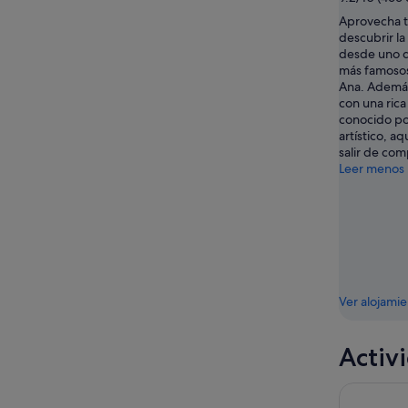
Aprovecha t
descubrir la
desde uno 
más famosos
Ana. Además
con una rica 
conocido p
artístico, a
salir de com
Leer menos
Ver alojami
Activ
Visita gui