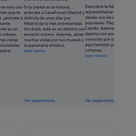
Descubre la historia más
es solo uno
Si tu pasión es la historia,
representativa de Madrid
ones que te
acércate a CaixaForum Madrid y
desde uno de sus espacio
, ¡anímate a
disfruta de unos días por
populares: Plaza de Cánova
esante
Madrid de lo más entretenidas.
Castillo. Además de ser un
este es un
Sin duda, este es un destino con
destino con encanto urban
o urbano.
encanto urbano. Además, atrae
conocido por su oferta teat
as visitas
muchas visitas por sus museos y
aquí también podrás salir 
actividades
su panorama artístico.
compras.
eatral.
Leer menos
Leer menos
Ver alojamientos
Ver alojamientos
al Palacio Real con tapas opcionales
Visita guiada al estadio Santiago Bernabéu