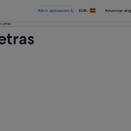
•
Abrir aplicación
EUR
Anunciar alo
s Letras
etras