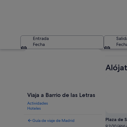
Entrada
Salid
Fecha
Fech
Ver mapa
Alójat
Una calle bordeada 
Viaja a Barrio de las Letras
Actividades
Hoteles
Plaza de 
Guía de viaje de Madrid
9.2/10 (466