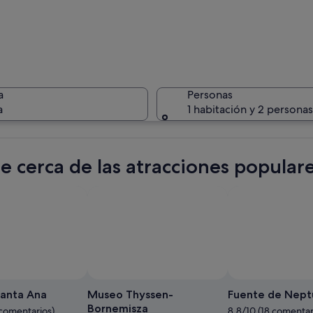
Una calle
a
Personas
a
1 habitación y 2 personas
Un amplio
e cerca de las atracciones populare
de edificios, un Cheese Bar y un Fogg Bar.
Santa Ana
Museo Thyssen-
Fuente de Nept
Bornemisza
 comentarios)
8.8/10 (18 comentar