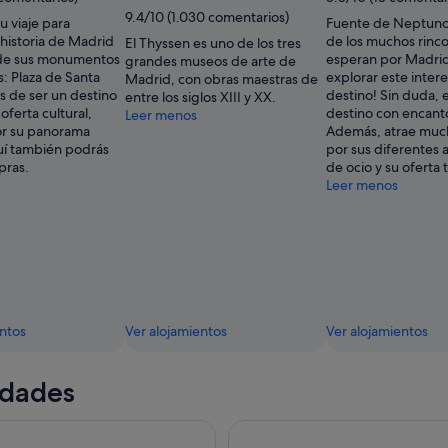
9.4/10 (1.030 comentarios)
u viaje para
Fuente de Neptuno 
 historia de Madrid
de los muchos rinc
El Thyssen es uno de los tres
de sus monumentos
esperan por Madrid
grandes museos de arte de
: Plaza de Santa
explorar este inter
Madrid, con obras maestras de
 de ser un destino
destino! Sin duda, 
entre los siglos XIII y XX.
oferta cultural,
destino con encant
Leer menos
or su panorama
Además, atrae much
quí también podrás
por sus diferentes 
pras.
de ocio y su oferta t
Leer menos
entos
Ver alojamientos
Ver alojamientos
idades
ada de medio día a Toledo con catedral incluida
Madrid: Visita guiada experta 