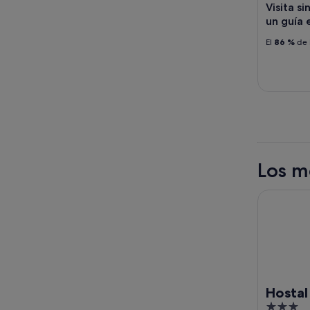
Visita si
un guía
El
86 %
de 
Los m
Hostal Ab
Hostal
3