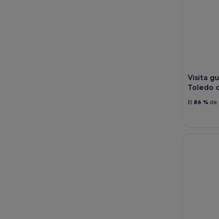
Visita g
Toledo c
El
86 %
de 
Visita sin 