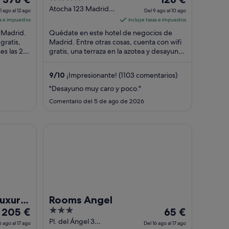
precio
out
precio
Atocha 123 Madrid
1 ago al 12 ago
Del 9 ago al 10 ago
Madrid
es
of
es
as e impuestos
incluye tasas e impuestos
de
5
de
 Madrid.
Quédate en este hotel de negocios de
378 €
126 €
gratis,
Madrid. Entre otras cosas, cuenta con wifi
es las 24
por
gratis, una terraza en la azotea y desayuno.
por
Algo que los huéspedes destacan ...
noche
noche
del
del
9
/
10
¡Impresionante! (1103 comentarios)
11
9
"Desayuno muy caro y poco."
ago
ago
Comentario del 5 de ago de 2026
al
al
12
10
ago
ago
otel of the World
Rooms Angel
Luxury
Rooms Angel
El
3
El
205 €
65 €
precio
out
precio
Pl. del Ángel 3
6 ago al 17 ago
Del 16 ago al 17 ago