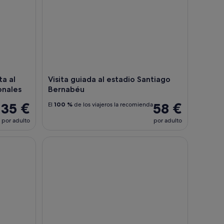
ta al
Visita guiada al estadio Santiago
onales
Bernabéu
35 €
58 €
El
100 %
de los viajeros la recomienda
por adulto
por adulto
o en Tablao La Carmela con Cena Opcional
Museo del Prado: entrada y tour de audio autogu