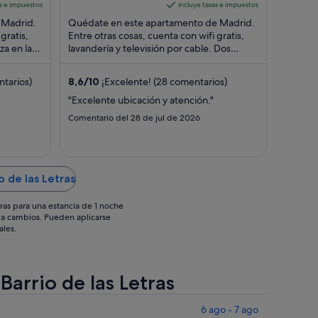
Madrid Madrid
es
of
es
as e impuestos
incluye tasas e impuestos
de
5
de
 Madrid.
Quédate en este apartamento de Madrid.
205 €
65 €
gratis,
Entre otras cosas, cuenta con wifi gratis,
aza en la
por
lavandería y televisión por cable. Dos
por
atracciones turísticas populares que ...
noche
noche
del
del
tarios)
8,6
/
10
¡Excelente! (28 comentarios)
16
16
"Excelente ubicación y atención."
ago
ago
Comentario del 28 de jul de 2026
al
al
17
17
ago
ago
o de las Letras
ras para una estancia de 1 noche
os a cambios. Pueden aplicarse
ales.
Barrio de las Letras
6 ago - 7 ago