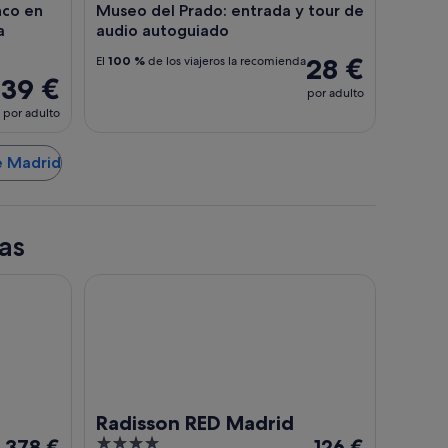
nco en
Museo del Prado: entrada y tour de
a
audio autoguiado
28 €
El
100 %
de los viajeros la recomienda
39 €
por adulto
por adulto
e Madrid
as
n Hotel, Madrid
Radisson RED Madrid
Radisson RED Madrid
El
4
El
rid
378 €
126 €