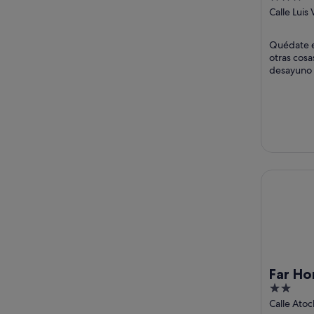
out
Calle Luis
Guevara 2
of
Madrid
5
Quédate e
otras cosa
desayuno 
que los h
comentario
Far Home 
Far H
2
out
Calle Atoc