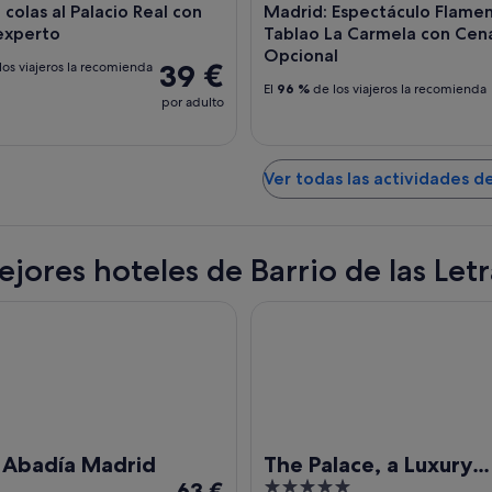
n colas al Palacio Real con
Madrid: Espectáculo Flame
 experto
Tablao La Carmela con Cen
Opcional
39 €
los viajeros la recomienda
El
96 %
de los viajeros la recomienda
por adulto
Ver todas las actividades d
ejores hoteles de Barrio de las Letr
adía Madrid
The Palace, a Luxury Collectio
 Abadía Madrid
The Palace, a Luxury
El
5
63 €
Collection Hotel, Mad