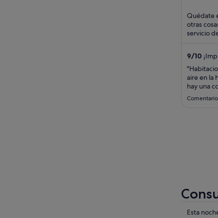
Madrid
of
5
Quédate e
otras cosa
servicio d
de limpiez
9
/
10
¡Impr
"Habitacio
aire en la
hay una c
ofrecieron
Comentario
del centr
Perfecto. 
pedido la 
Consul
Compru
Esta noch