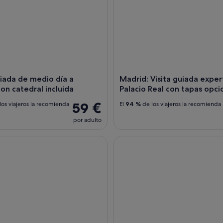
uiada de medio día a
Madrid: Visita guiada exper
on catedral incluida
Palacio Real con tapas opci
59 €
los viajeros la recomienda
El
94 %
de los viajeros la recomienda
por adulto
colas al Palacio Real con un guía experto
Madrid: Espectáculo Flamenc