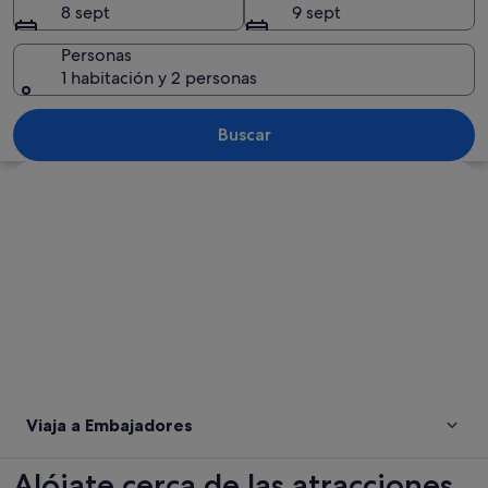
8 sept
9 sept
Personas
1 habitación y 2 personas
Un mercado callejero concurrido, con 
Buscar
Ver mapa
Viaja a Embajadores
Alójate cerca de las atracciones