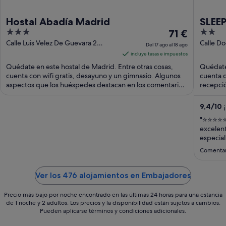
Hostal Abadía Madrid
SLEEP
3
El
2
71 €
out
precio
out
Calle Luis Velez De Guevara 2
Calle D
Del 17 ago al 18 ago
Madrid Madrid
Madrid
of
es
of
incluye tasas e impuestos
5
de
5
Quédate en este hostal de Madrid. Entre otras cosas,
Quédate 
71 €
cuenta con wifi gratis, desayuno y un gimnasio. Algunos
cuenta c
aspectos que los huéspedes destacan en los comentarios
por
recepció
...
huésped
noche
del
9,4
/
10
¡
17
"⭐⭐⭐⭐⭐ 
ago
excelent
al
especial
disposic
18
Comentar
quienes
ago
bienveni
cumpleañ
Ver los 476 alojamientos en Embajadores
Precio más bajo por noche encontrado en las últimas 24 horas para una estancia
de 1 noche y 2 adultos. Los precios y la disponibilidad están sujetos a cambios.
Pueden aplicarse términos y condiciones adicionales.