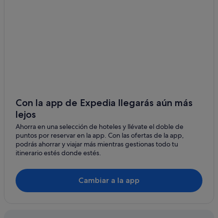
Hoteles cerca de Estadio Santiago Bernabéu
Pensiones en Estación de metro Tirso de Molina
Hoteles cerca de Teatro Estudio de Madrid
Hoteles cerca de Teatro Lope de Vega
Hoteles baratos en Chueca
Pensiones en Madrid
Hoteles baratos en Madrid
Con la app de Expedia llegarás aún más
Campings de caravanas en Comunidad de Madrid
lejos
Hoteles con piscina en Embajadores
Ahorra en una selección de hoteles y llévate el doble de
puntos por reservar en la app. Con las ofertas de la app,
Hoteles cerca de Cárcel de la Inquisición
podrás ahorrar y viajar más mientras gestionas todo tu
Hoteles con spa en Madrid
itinerario estés donde estés.
Hoteles LGTBQIA en Madrid
Cambiar a la app
Hoteles cerca de Estación de metro Embajadores
Casas privadas de vacaciones en Estación de metro
Embajadores