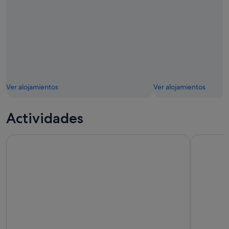
Ver alojamientos
Ver alojamientos
Actividades
Visita guiada al estadio Santiago Bernabéu
Madrid: E