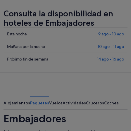
Consulta la disponibilidad en
hoteles de Embajadores
Comprueba
Esta noche
9 ago - 10 ago
los
precios
Comprueba
Mañana por la noche
10 ago - 11 ago
en
los
Embajadores
precios
Comprueba
Próximo fin de semana
14 ago - 16 ago
para
en
los
esta
Embajadores
precios
noche,
para
en
9
mañana
Embajadores
ago
por
para
-
la
el
10
noche,
próximo
Alojamientos
Paquetes
Vuelos
Actividades
Cruceros
Coches
ago
10
fin
ago
de
Embajadores
-
semana,
11
14