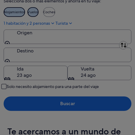
Selecciona dos o más elementos y ahorra en tu viaje:
ago
ago
-
Alojamientos
Vuelos
Coches
16
ago
1 habitación y 2 personas
Turista
Origen
Origen
Destino
Destino
Ida
Vuelta
23 ago
24 ago
Solo necesito alojamiento para una parte del viaje
Buscar
Te acercamos a un mundo de