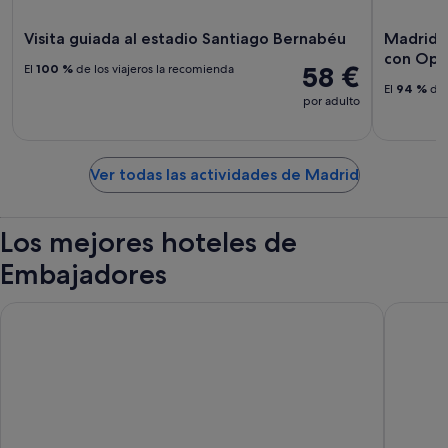
Visita guiada al estadio Santiago Bernabéu
Madrid: 
con Opc
58 €
El
100 %
de los viajeros la recomienda
El
94 %
de 
por adulto
Ver todas las actividades de Madrid
Los mejores hoteles de
Embajadores
Hostal Abadía Madrid
SLEEP’N 