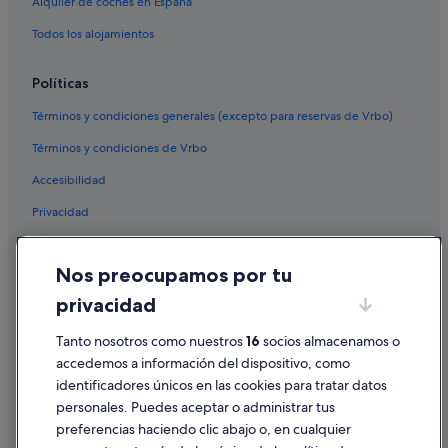
Madrid hoteles
Alquiler de coches en España
Todos los alojamientos
Políticas
Términos y condiciones generales (excepto para reservas de Vrbo)
Términos y condiciones de Vrbo
Accesibilidad
Privacidad
Cookies
Nos preocupamos por tu
Condiciones de uso
privacidad
Información legal/contacto
Pautas sobre el contenido y cómo denunciar contenido
Tanto nosotros como nuestros
16
socios almacenamos o
accedemos a información del dispositivo, como
identificadores únicos en las cookies para tratar datos
Ayuda
personales. Puedes aceptar o administrar tus
Ayuda
preferencias haciendo clic abajo o, en cualquier