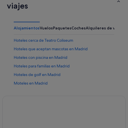
viajes
Alojamientos
Vuelos
Paquetes
Coches
Alquileres de vacaci
Hoteles cerca de Teatro Coliseum
Hoteles que aceptan mascotas en Madrid
Hoteles con piscina en Madrid
Hoteles para familias en Madrid
Hoteles de golf en Madrid
Moteles en Madrid
Embajadores hoteles
Hoteles cerca de Convento de las Trinitarias Descalzas
de San Ildefonso
Hoteles con bodega en Comunidad de Madrid
Hoteles para ir de compras en Lavapiés