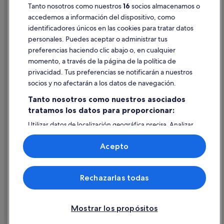
Pautas sobre el contenido y cómo denunciar contenido
Tanto nosotros como nuestros
16
socios almacenamos o
accedemos a información del dispositivo, como
identificadores únicos en las cookies para tratar datos
Ayuda
personales. Puedes aceptar o administrar tus
Ayuda
preferencias haciendo clic abajo o, en cualquier
momento, a través de la página de la política de
Cancelar un vuelo
privacidad. Tus preferencias se notificarán a nuestros
Cancelar una reserva de hotel o de un alquiler vacacional
socios y no afectarán a los datos de navegación.
Plazos de reembolso
Tanto nosotros como nuestros asociados
tratamos los datos para proporcionar:
Utilizar un cupón de Expedia
Utilizar datos de localización geográfica precisa. Analizar
Documentos para viajes internacionales
activamente las características del dispositivo para su
identificación. Almacenar la información en un dispositivo
Acepto
y/o acceder a ella. Publicidad y contenido personalizados,
medición de publicidad y contenido, investigación de
audiencia y desarrollo de servicios.
© 2026 Expedia, Inc., una empresa de Expedia Group. Todos los
Rechazarlas todas
Lista de asociados (proveedores)
derechos reservados. Expedia y el logotipo de Expedia son marcas
comerciales o marcas comerciales registradas de Expedia, Inc.
Vacationspot, S.L., Agencia de Viajes, I-AV-0000631.3.
Mostrar los propósitos