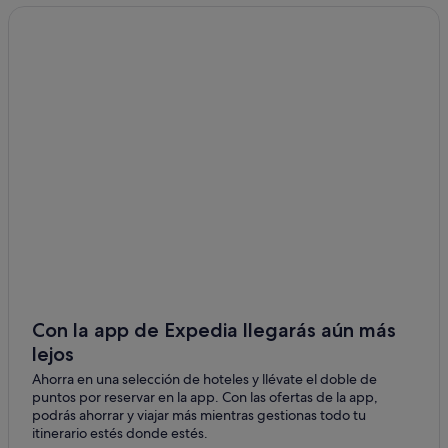
Casas rurales en Estación de metro Iglesia
Barcelo hoteles en Salamanca
Distrito Centro de Madrid hoteles
Hotusa hoteles en Castellana
Pensiones en Madrid
Nh Hotels en Castellana
Hoteles con piscina en Madrid
Hoteles cerca de Estación de metro Rubén Darío
Pensiones en Estación de metro Tribunal
Hoteles cerca de Estación de metro Bilbao
Hoteles ecológicos en Salamanca
Con la app de Expedia llegarás aún más
lejos
Pensiones en Estación de metro Cuatro Caminos
Ahorra en una selección de hoteles y llévate el doble de
Pensiones en Estación de metro Atocha-Renfe
puntos por reservar en la app. Con las ofertas de la app,
Hoteles cerca de Teatro Lope de Vega
podrás ahorrar y viajar más mientras gestionas todo tu
itinerario estés donde estés.
Hilton Hotels en Castellana