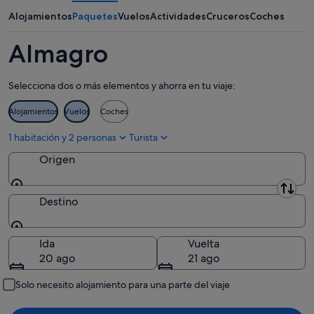
ago
semana,
próximo
Alojamientos
Paquetes
Vuelos
Actividades
Cruceros
Coches
-
7
fin
8
ago
de
Almagro
ago
-
semana,
9
14
Selecciona dos o más elementos y ahorra en tu viaje:
ago
ago
-
Alojamientos
Vuelos
Coches
16
ago
1 habitación y 2 personas
Turista
Origen
Origen
Destino
Destino
Ida
Vuelta
20 ago
21 ago
Solo necesito alojamiento para una parte del viaje