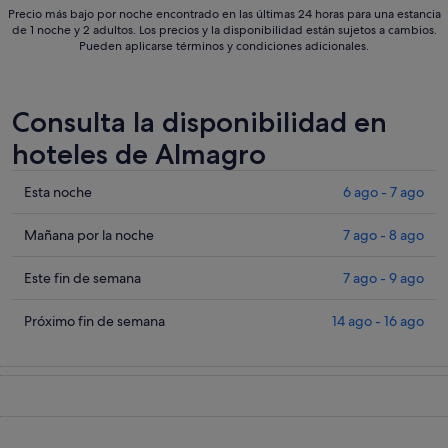
Precio más bajo por noche encontrado en las últimas 24 horas para una estancia
de 1 noche y 2 adultos. Los precios y la disponibilidad están sujetos a cambios.
Pueden aplicarse términos y condiciones adicionales.
Consulta la disponibilidad en
hoteles de Almagro
Comprueba
Esta noche
6 ago - 7 ago
los
precios
Comprueba
Mañana por la noche
7 ago - 8 ago
en
los
Almagro
precios
Comprueba
Este fin de semana
7 ago - 9 ago
para
en
los
esta
Almagro
precios
Comprueba
Próximo fin de semana
14 ago - 16 ago
noche,
para
en
los
6
mañana
Almagro
precios
ago
por
para
en
-
la
este
Almagro
7
noche,
fin
para
ago
7
de
el