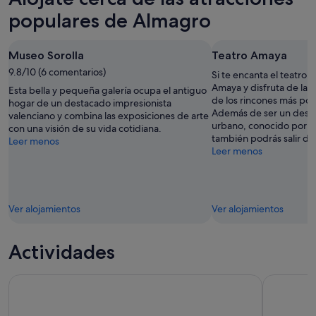
populares de Almagro
Museo Sorolla
Teatro Amaya
9.8/10 (6 comentarios)
Si te encanta el teatro,
Amaya y disfruta de las
Esta bella y pequeña galería ocupa el antiguo
de los rincones más po
hogar de un destacado impresionista
Además de ser un desti
valenciano y combina las exposiciones de arte
urbano, conocido por su 
con una visión de su vida cotidiana.
también podrás salir d
Leer menos
Leer menos
Ver alojamientos
Ver alojamientos
Actividades
Visita guiada de medio día a Toledo con catedral incluida
Madrid: Vi