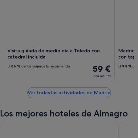
Visita guiada de medio día a Toledo con
Madrid: 
catedral incluida
con tapa
59 €
El
86 %
de los viajeros la recomienda
El
94 %
de 
por adulto
Ver todas las actividades de Madrid
Los mejores hoteles de Almagro
Hotel101- Madrid
Hotel Re