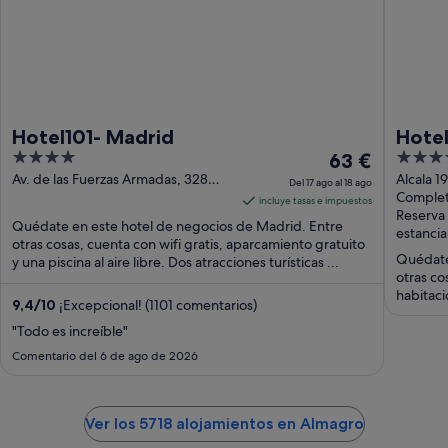
Hotel101- Madrid
Hotel
4
El
4
63 €
out
precio
out
Av. de las Fuerzas Armadas, 328
Alcala 
Del 17 ago al 18 ago
Madrid
Complet
of
es
of
incluye tasas e impuestos
Reserva 
5
de
5
Quédate en este hotel de negocios de Madrid. Entre
estancia
63 €
otras cosas, cuenta con wifi gratis, aparcamiento gratuito
Quédate
y una piscina al aire libre. Dos atracciones turísticas ...
por
otras co
noche
habitaci
del
9,4
/
10
¡Excepcional! (1101 comentarios)
17
"Todo es increíble"
ago
Comentario del 6 de ago de 2026
al
18
ago
Ver los 5718 alojamientos en Almagro