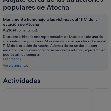
populares de Atocha
Monumento homenaje a las víctimas del 11-M de la
estación de Atocha
9.0/10 (4 comentarios)
Descubre la historia más representativa de Madrid desde uno de
sus puntos más populares: Monumento homenaje a las víctimas del
11-M de la estación de Atocha. Además de ser un destino con
encanto urbano, conocido por su panorama artístico, aquí también
podrás salir de compras.
Leer menos
Ver alojamientos
Actividades
Visita guiada de medio día a Toledo con catedral incluida
Madrid: Vi