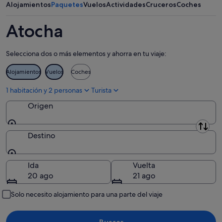
ago
semana,
próximo
Alojamientos
Paquetes
Vuelos
Actividades
Cruceros
Coches
-
7
fin
8
ago
de
Atocha
ago
-
semana,
9
14
Selecciona dos o más elementos y ahorra en tu viaje:
ago
ago
-
Alojamientos
Vuelos
Coches
16
ago
1 habitación y 2 personas
Turista
Origen
Origen
Destino
Destino
Ida
Vuelta
20 ago
21 ago
Solo necesito alojamiento para una parte del viaje