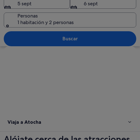
5 sept
6 sept
Personas
1 habitación y 2 personas
Una plaza urbana con un amplio muro ve
Buscar
Ver mapa
Viaja a Atocha
Alójate cerca de las atracciones