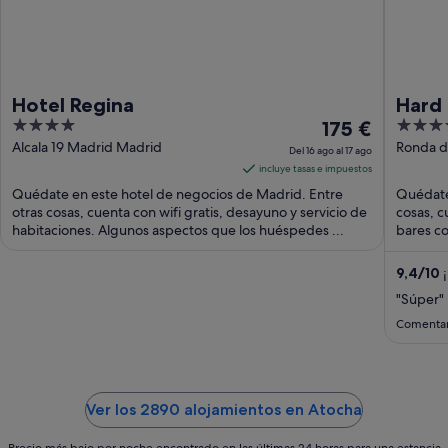
Hotel Regina
Hard 
4
El
4.5
175 €
out
precio
out
Alcala 19 Madrid Madrid
Ronda d
Del 16 ago al 17 ago
of
es
of
incluye tasas e impuestos
5
de
5
Quédate en este hotel de negocios de Madrid. Entre
Quédate 
175 €
otras cosas, cuenta con wifi gratis, desayuno y servicio de
cosas, cu
habitaciones. Algunos aspectos que los huéspedes ...
por
bares co
noche
del
9,4
/
10
¡
16
"Súper"
ago
Comentar
al
17
ago
Ver los 2890 alojamientos en Atocha
Precio más bajo por noche encontrado en las últimas 24 horas para una estancia