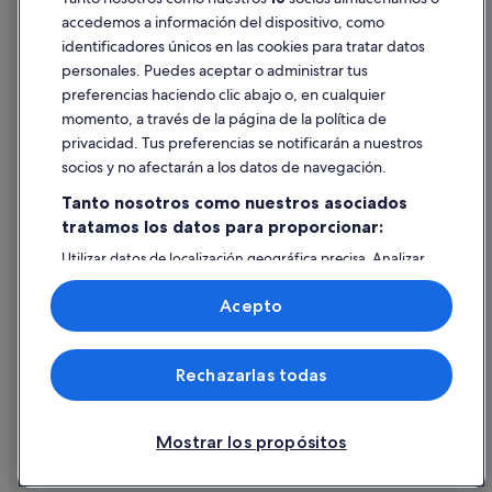
accedemos a información del dispositivo, como
identificadores únicos en las cookies para tratar datos
Ayuda
personales. Puedes aceptar o administrar tus
Ayuda
preferencias haciendo clic abajo o, en cualquier
momento, a través de la página de la política de
Cancelar un vuelo
privacidad. Tus preferencias se notificarán a nuestros
Cancelar una reserva de hotel o de un alquiler vacacional
socios y no afectarán a los datos de navegación.
Plazos de reembolso
Tanto nosotros como nuestros asociados
tratamos los datos para proporcionar:
Utilizar un cupón de Expedia
Utilizar datos de localización geográfica precisa. Analizar
Documentos para viajes internacionales
activamente las características del dispositivo para su
identificación. Almacenar la información en un dispositivo
Acepto
y/o acceder a ella. Publicidad y contenido personalizados,
medición de publicidad y contenido, investigación de
audiencia y desarrollo de servicios.
© 2026 Expedia, Inc., una empresa de Expedia Group. Todos los
Rechazarlas todas
Lista de asociados (proveedores)
derechos reservados. Expedia y el logotipo de Expedia son marcas
comerciales o marcas comerciales registradas de Expedia, Inc.
Vacationspot, S.L., Agencia de Viajes, I-AV-0000631.3.
Mostrar los propósitos