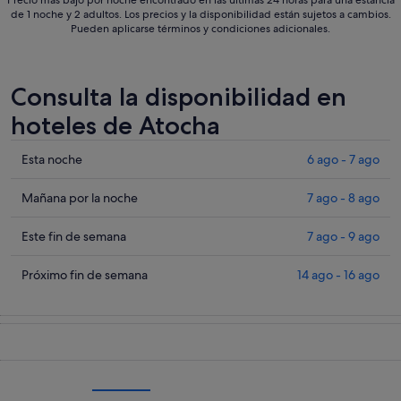
de 1 noche y 2 adultos. Los precios y la disponibilidad están sujetos a cambios.
Pueden aplicarse términos y condiciones adicionales.
Consulta la disponibilidad en
hoteles de Atocha
Comprueba
Esta noche
6 ago - 7 ago
los
precios
Comprueba
Mañana por la noche
7 ago - 8 ago
en
los
Atocha
precios
Comprueba
Este fin de semana
7 ago - 9 ago
para
en
los
esta
Atocha
precios
Comprueba
Próximo fin de semana
14 ago - 16 ago
noche,
para
en
los
6
mañana
Atocha
precios
ago
por
para
en
-
la
este
Atocha
7
noche,
fin
para
ago
7
de
el