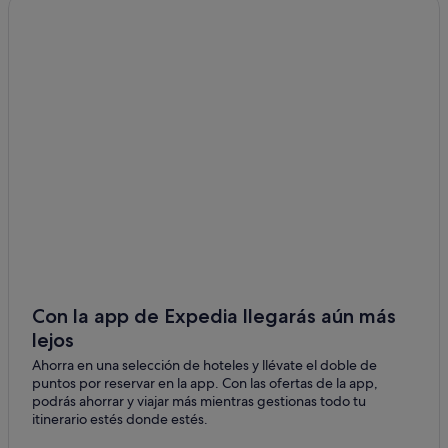
Hoteles románticos en Atocha
Hoteles baratos en Madrid
Hoteles que aceptan mascotas en Atocha
Pensiones en Estación de metro Atocha-Renfe
Distrito Centro de Madrid hoteles
Hoteles de 3 estrellas en Atocha
Delicias hoteles
Hoteles con spa en Madrid
Apartoteles en Madrid
Hoteles cerca de Real Fábrica de Tapices
Hoteles con restaurante en Atocha
Con la app de Expedia llegarás aún más
lejos
Woo Travelling hoteles en Atocha
Ahorra en una selección de hoteles y llévate el doble de
Pensiones en Madrid
puntos por reservar en la app. Con las ofertas de la app,
Derby Hotels en Atocha
podrás ahorrar y viajar más mientras gestionas todo tu
itinerario estés donde estés.
Hoteles para familias en Madrid