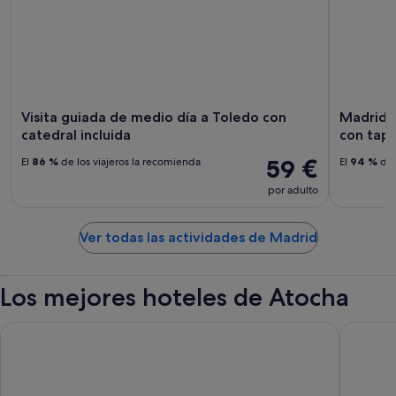
Visita guiada de medio día a Toledo con
Madrid: 
catedral incluida
con tapa
59 €
El
86 %
de los viajeros la recomienda
El
94 %
de 
por adulto
Ver todas las actividades de Madrid
Los mejores hoteles de Atocha
Hotel Regina
Hard Roc