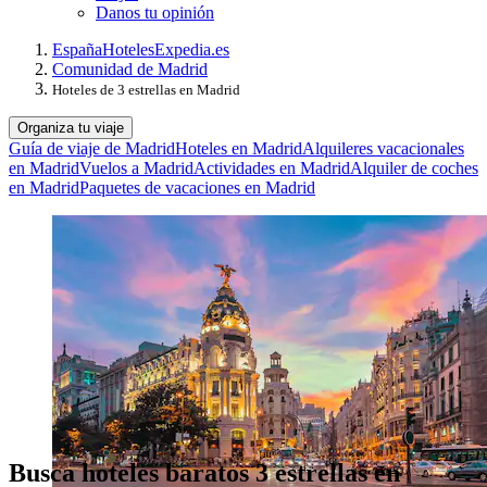
Danos tu opinión
España
Hoteles
Expedia.es
Comunidad de Madrid
Hoteles de 3 estrellas en Madrid
Organiza tu viaje
Guía de viaje de Madrid
Hoteles en Madrid
Alquileres vacacionales
en Madrid
Vuelos a Madrid
Actividades en Madrid
Alquiler de coches
en Madrid
Paquetes de vacaciones en Madrid
Busca hoteles baratos 3 estrellas en