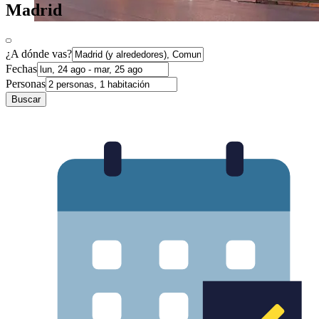
Madrid
¿A dónde vas?
Fechas
Personas
Buscar