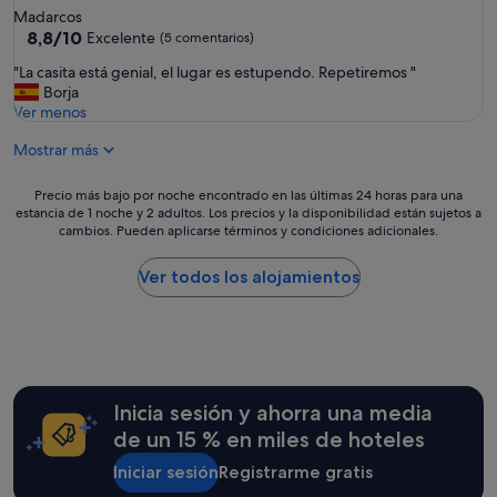
a
de
Madarcos
a
n
4.0 estrellas
8.8
8,8/10
Excelente
(5 comentarios)
,
c
sobre
e
a
"
"La casita está genial, el lugar es estupendo. Repetiremos "
10,
l
m
L
Borja
Excelente,
p
i
a
Ver menos
(5 comentarios)
e
n
c
r
a
Mostrar más
a
s
r
s
o
p
i
Precio
Precio más bajo por noche encontrado en las últimas 24 horas para una
n
o
t
estancia de 1 noche y 2 adultos. Los precios y la disponibilidad están sujetos a
más
a
r
a
cambios. Pueden aplicarse términos y condiciones adicionales.
bajo
l
t
e
por
e
o
s
noche
Ver todos los alojamientos
x
d
t
encontrado
c
a
á
en
e
l
g
las
l
a
e
últimas
e
p
n
24 horas
n
o
i
para
t
s
Inicia sesión y ahorra una media
a
una
e
a
l
estancia
de un 15 % en miles de hoteles
l
d
,
de
a
a
e
Iniciar sesión
Registrarme gratis
1 noche
a
s
l
y