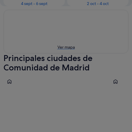
4 sept - 6 sept
2 oct - 4 oct
Ver mapa
Principales ciudades de
Comunidad de Madrid
Aranjuez
Collado Vi