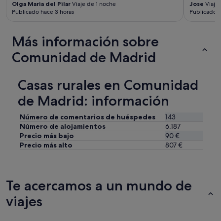
v
y
Olga Maria del Pilar
Viaje de 1 noche
Jose
Viaje
m
o
Publicado hace 3 horas
Publicado h
a
o
l
m
s
v
a
"
e
Más información sobre
b
r
l
Comunidad de Madrid
e
e
m
s
o
y
Casas rurales en Comunidad
s
l
"
e
de Madrid: información
s
d
Número de comentarios de huéspedes
143
e
Número de alojamientos
6.187
j
Precio más bajo
90 €
a
Precio más alto
807 €
r
o
n
u
Te acercamos a un mundo de
n
a
viajes
s
c
h