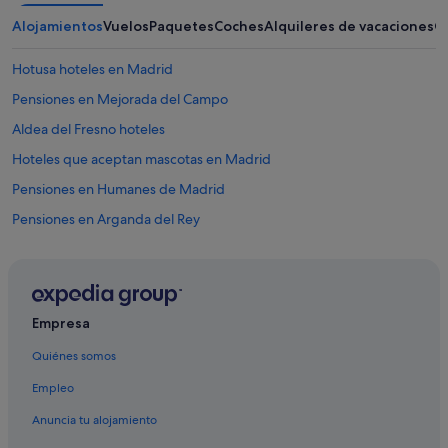
u
Alojamientos
Vuelos
Paquetes
Coches
Alquileres de vacaciones
O
c
h
e
Hotusa hoteles en Madrid
s
Pensiones en Mejorada del Campo
y
u
Aldea del Fresno hoteles
n
a
Hoteles que aceptan mascotas en Madrid
s
Pensiones en Humanes de Madrid
c
a
Pensiones en Arganda del Rey
m
i
Pensiones en Aranjuez
t
Hoteles románticos en Madrid
a
s
Pensiones en Galapagar
e
Empresa
n
Campings de caravanas en Alcalá de Henares
l
Quiénes somos
Pensiones en Majadahonda
a
h
Empleo
Collado Villalba hoteles
a
Anuncia tu alojamiento
b
Villanueva de la Cañada hoteles
i