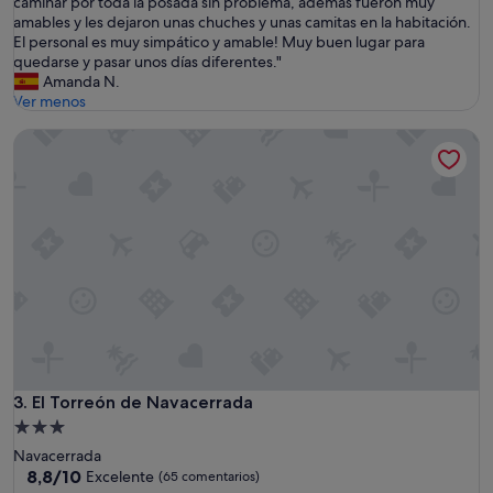
E
caminar por toda la posada sin problema, además fueron muy
Impresionante,
l
amables y les dejaron unas chuches y unas camitas en la habitación.
(58 comentarios)
a
El personal es muy simpático y amable! Muy buen lugar para
l
quedarse y pasar unos días diferentes."
o
Amanda N.
j
Ver menos
a
El Torreón de Navacerrada
m
i
e
n
t
o
e
s
t
a
b
a
g
e
El Torreón de Navacerrada
3. El Torreón de Navacerrada
n
Alojamiento
i
de
Navacerrada
a
3.0 estrellas
8.8
8,8/10
l
Excelente
(65 comentarios)