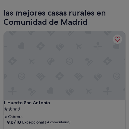
Aranjuez
Collado 
las mejores casas rurales en
Comunidad de Madrid
Huerto San Antonio
Huerto San Antonio
1. Huerto San Antonio
Alojamiento
de
La Cabrera
3.5 estrellas
9.6
9,6/10
Excepcional
(14 comentarios)
sobre