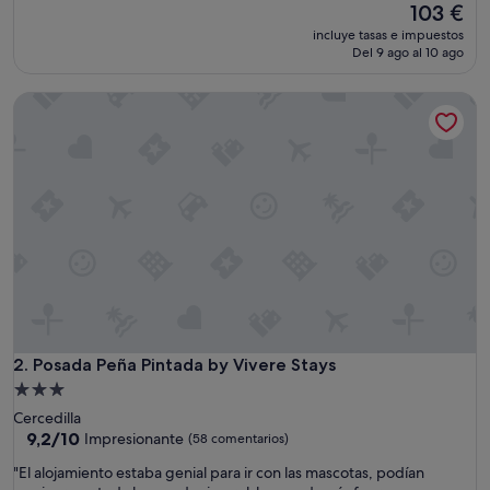
El
103 €
10,
precio
Excepcional,
incluye tasas e impuestos
actual
(14 comentarios)
Del 9 ago al 10 ago
es
de
Posada Peña Pintada by Vivere Stays
103 €
Posada Peña Pintada by Vivere Stays
2. Posada Peña Pintada by Vivere Stays
Alojamiento
de
Cercedilla
3.0 estrellas
9.2
9,2/10
Impresionante
(58 comentarios)
sobre
"
"El alojamiento estaba genial para ir con las mascotas, podían
10,