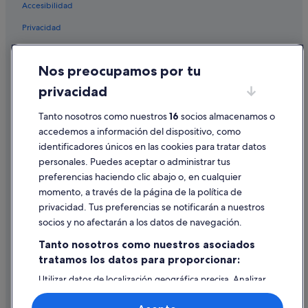
Accesibilidad
Campings de caravanas en Torrejón de Ardoz
p
á
Privacidad
Apartoteles en Madrid
t
i
Hoteles de esquí en Navacerrada
Cookies
c
Nos preocupamos por tu
Moteles en Madrid
o
Condiciones de uso
y
privacidad
Pensiones en Torrejón de Ardoz
Información legal/contacto
a
m
Hoteles de 5 estrellas en San Lorenzo de El Escorial
Pautas sobre el contenido y cómo denunciar contenido
Tanto nosotros como nuestros
16
socios almacenamos o
a
accedemos a información del dispositivo, como
Coslada hoteles
b
l
identificadores únicos en las cookies para tratar datos
Ayuda
Pensiones en Rivas-Vaciamadrid
e
personales. Puedes aceptar o administrar tus
!
Ayuda
Pensiones en Leganés
preferencias haciendo clic abajo o, en cualquier
M
momento, a través de la página de la política de
Pensiones en Collado Villalba
Cancelar un vuelo
u
privacidad. Tus preferencias se notificarán a nuestros
y
Nh Hotels en Alcalá de Henares
Cancelar una reserva de hotel o de un alquiler vacacional
b
socios y no afectarán a los datos de navegación.
u
Pensiones en Getafe
Plazos de reembolso
Tanto nosotros como nuestros asociados
e
Pensiones en Colmenar Viejo
n
tratamos los datos para proporcionar:
Utilizar un cupón de Expedia
l
Pensiones en Parla
Utilizar datos de localización geográfica precisa. Analizar
u
Documentos para viajes internacionales
activamente las características del dispositivo para su
g
Pensiones en Tres Cantos
identificación. Almacenar la información en un dispositivo
a