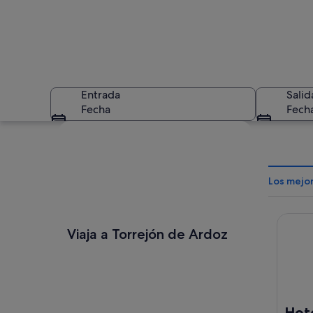
Entrada
Salid
Fecha
Fech
Ver mapa
Los mejo
Hotel1
Una estructura que
Viaja a Torrejón de Ardoz
Hot