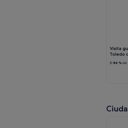
Visita g
Toledo c
El
86 %
de 
Ciuda