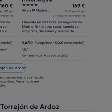
El
4
El
160 €
169 €
precio
out
precio
Alcala 19 Madrid
ago al 13 ago
Del 10 ago al 11 ago
Madrid
es
of
es
 e impuestos
incluye tasas e impuestos
de
5
de
cios de
Quédate en este hotel de negocios de
160 €
169 €
ta con
Madrid. Entre otras cosas, cuenta con
e y 2
por
wifi gratis, desayuno y servicio de
por
tos que
habitaciones. Algunos aspectos que los
noche
noche
huéspedes ...
del
del
ntarios)
9,8
/
10
¡Excepcional! (2331 comentarios)
12
10
yuno"
"🙏"
ago
ago
Comentario del 9 de ago de 2026
al
al
13
11
rejón de Ardoz
ago
ago
ras para una estancia de 1 noche
os a cambios. Pueden aplicarse
ales.
e Torrejón de Ardoz