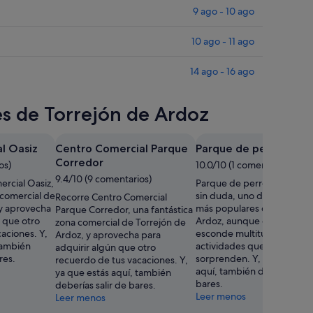
9 ago - 10 ago
10 ago - 11 ago
14 ago - 16 ago
es de Torrejón de Ardoz
l Oasiz
Centro Comercial Parque
Parque de perros gra
Corredor
os)
10.0/10 (1 comentario)
9.4/10 (9 comentarios)
rcial Oasiz,
Parque de perros grandes 
 comercial de
sin duda, uno de los rincon
Recorre Centro Comercial
 y aprovecha
más populares de Torrejón
Parque Corredor, una fantástica
 que otro
Ardoz, aunque este destin
zona comercial de Torrejón de
aciones. Y,
esconde multitud de lugar
Ardoz, y aprovecha para
también
actividades que seguro qu
adquirir algún que otro
res.
sorprenden. Y, ya que está
recuerdo de tus vacaciones. Y,
aquí, también deberías sali
ya que estás aquí, también
bares.
deberías salir de bares.
Leer menos
Leer menos