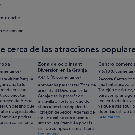
eba
e
eba
r la noche
eba
in de semana
te cerca de las atracciones popular
ropa
Zona de ocio infantil
Centro comercia
Diversión en la Granja
omentarios)
9.6/10 (8 comentari
9.4/10 (13 comentarios)
ara visitar Parque
Recorre Centro come
guro que te lo
una fantástica zona
Aprovecha para visitar Zona de
grande en este
Torrejón de Ardoz,
ocio infantil Diversión en la
tracciones tan
para comprar algún
Granja y te lo pasarás de
orrejón de Ardoz.
recuerdo de tus vac
maravilla en este parque de
er un destino que
ya que estás aquí, 
atracciones tan popular de
rutar de agradables
deberías salir de ba
Torrejón de Ardoz. Además de
í también podrás
Leer menos
ser un destino con encanto
pras o cenar fuera.
urbano, aquí también podrás
salir de compras o cenar fuera.
Leer menos