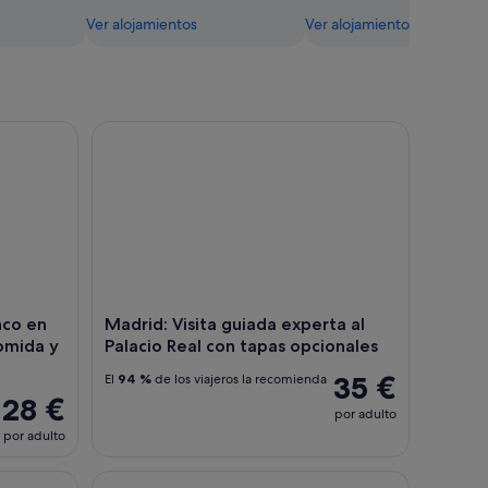
Ver alojamientos
Ver alojamientos
o en Directo con Opciones de Comida y Bebida
Madrid: Visita guiada experta al Palacio Real con 
nco en
Madrid: Visita guiada experta al
omida y
Palacio Real con tapas opcionales
35 €
El
94 %
de los viajeros la recomienda
28 €
por adulto
por adulto
 con un guía experto
Madrid: Espectáculo Flamenco en Tablao La Carm