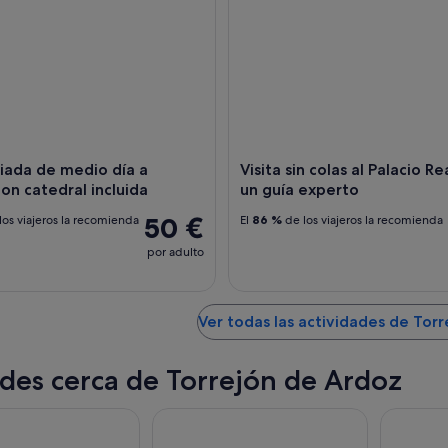
uiada de medio día a
Visita sin colas al Palacio Re
on catedral incluida
un guía experto
50 €
los viajeros la recomienda
El
86 %
de los viajeros la recomienda
por adulto
Ver todas las actividades de Tor
des cerca de Torrejón de Ardoz