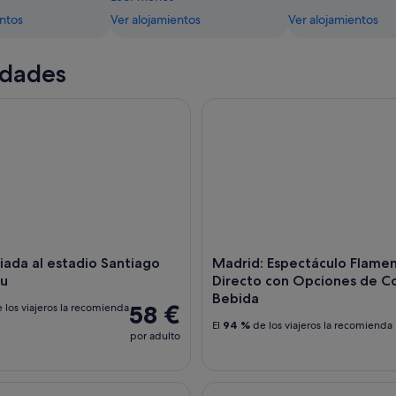
entos
Ver alojamientos
Ver alojamientos
idades
ada al estadio Santiago Bernabéu
Madrid: Espectáculo Flamenc
uiada al estadio Santiago
Madrid: Espectáculo Flame
́u
Directo con Opciones de C
Bebida
58 €
 los viajeros la recomienda
El
94 %
de los viajeros la recomienda
por adulto
ada de medio día a Toledo con catedral incluida
Visita sin colas al Palacio Real