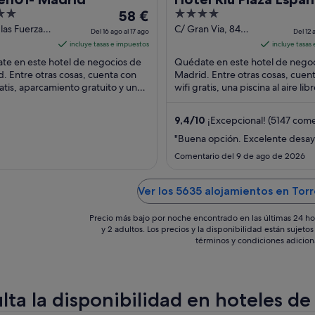
El
4
58 €
precio
out
 las Fuerzas
C/ Gran Via, 84
Del 16 ago al 17 ago
Del 12 
as, 328
Madrid
es
of
incluye tasas e impuestos
incluye tasas
d
de
5
te en este hotel de negocios de
Quédate en este hotel de nego
58 €
. Entre otras cosas, cuenta con
Madrid. Entre otras cosas, cuen
ratis, aparcamiento gratuito y una
por
wifi gratis, una piscina al aire libr
a al aire libre. Dos atracciones
bares con salón. Algunos aspec
noche
as ...
los ...
del
9,4
/
10
¡Excepcional! (5147 come
16
"Buena opción. Excelente desa
ago
Comentario del 9 de ago de 2026
al
17
ago
Ver los 5635 alojamientos en Tor
Precio más bajo por noche encontrado en las últimas 24 ho
y 2 adultos. Los precios y la disponibilidad están sujet
términos y condiciones adicion
lta la disponibilidad en hoteles d