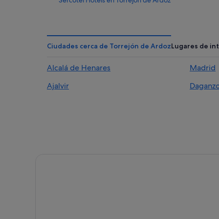
Sercotel Hotels en Torrejón de Ardoz
Hoteles cerca de Estación de Torrejón de Ardoz
Pensiones en Torrejón de Ardoz
Albergues en Torrejón de Ardoz
Ciudades cerca de Torrejón de Ardoz
Lugares de in
Hoteles de aventura en Torrejón de Ardoz
Alcalá de Henares
Madrid
Silken hoteles en Torrejón de Ardoz
Ajalvir
Daganzo
Hilton Hotels en Torrejón de Ardoz
Apartoteles en Torrejón de Ardoz
Rafael hoteles en Torrejón de Ardoz
Abba Hotels en Torrejón de Ardoz
Hoteles de golf en Torrejón de Ardoz
Playa Senator hoteles en Torrejón de Ardoz
Cabañas en Torrejón de Ardoz
Hoteles con bar en Torrejón de Ardoz
H10 Hoteles en Torrejón de Ardoz