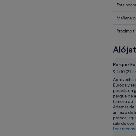
Compru
Esta noch
los
precios
Compru
Mañana po
en
los
Torrejón
precios
Compru
Próximo f
de
en
los
Ardoz
Torrejón
precios
Alója
para
de
en
esta
Ardoz
Torrejón
noche,
para
de
Parque Eu
9
mañana
Ardoz
9.2/10 (27 c
ago
por
para
Aprovecha p
-
la
el
Europa y se
10
noche,
próximo
pasarás en 
ago
10
fin
parque de a
ago
de
famoso de T
Además de s
-
semana,
anima a disf
11
14
paseos, aqu
ago
ago
salir de com
-
Leer menos
16