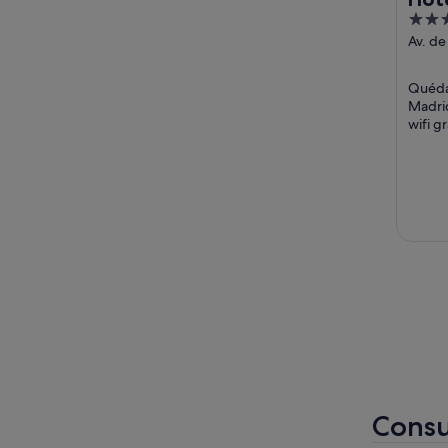
4
out
Av. de
Armad
of
Madri
5
Quéda
Madrid
wifi g
piscin
turístic
Consu