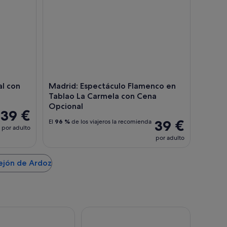
al con
Madrid: Espectáculo Flamenco en
Tablao La Carmela con Cena
Opcional
39 €
39 €
El
96 %
de los viajeros la recomienda
por adulto
por adulto
rejón de Ardoz