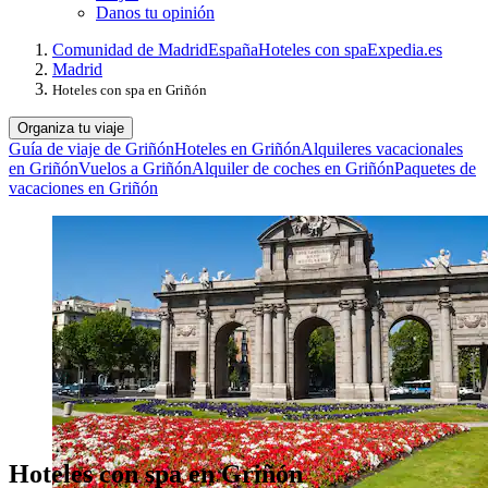
Danos tu opinión
Comunidad de Madrid
España
Hoteles con spa
Expedia.es
Madrid
Hoteles con spa en Griñón
Organiza tu viaje
Guía de viaje de Griñón
Hoteles en Griñón
Alquileres vacacionales
en Griñón
Vuelos a Griñón
Alquiler de coches en Griñón
Paquetes de
vacaciones en Griñón
Hoteles con spa en Griñón