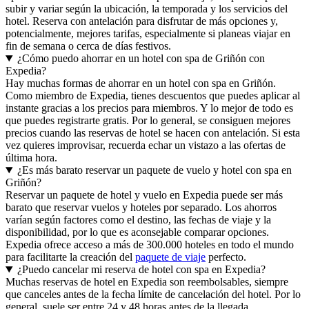
subir y variar según la ubicación, la temporada y los servicios del
hotel. Reserva con antelación para disfrutar de más opciones y,
potencialmente, mejores tarifas, especialmente si planeas viajar en
fin de semana o cerca de días festivos.
¿Cómo puedo ahorrar en un hotel con spa de Griñón con
Expedia?
Hay muchas formas de ahorrar en un hotel con spa en Griñón.
Como miembro de Expedia, tienes descuentos que puedes aplicar al
instante gracias a los precios para miembros. Y lo mejor de todo es
que puedes registrarte gratis. Por lo general, se consiguen mejores
precios cuando las reservas de hotel se hacen con antelación. Si esta
vez quieres improvisar, recuerda echar un vistazo a las ofertas de
última hora.
¿Es más barato reservar un paquete de vuelo y hotel con spa en
Griñón?
Reservar un paquete de hotel y vuelo en Expedia puede ser más
barato que reservar vuelos y hoteles por separado. Los ahorros
varían según factores como el destino, las fechas de viaje y la
disponibilidad, por lo que es aconsejable comparar opciones.
Expedia ofrece acceso a más de 300.000 hoteles en todo el mundo
para facilitarte la creación del
paquete de viaje
perfecto.
¿Puedo cancelar mi reserva de hotel con spa en Expedia?
Muchas reservas de hotel en Expedia son reembolsables, siempre
que canceles antes de la fecha límite de cancelación del hotel. Por lo
general, suele ser entre 24 y 48 horas antes de la llegada