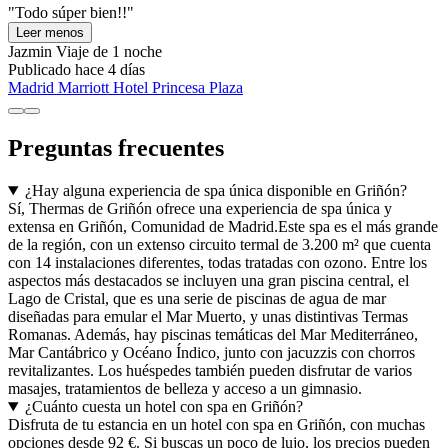
"Todo súper bien!!"
Leer menos
Jazmin
Viaje de 1 noche
Publicado hace 4 días
Madrid Marriott Hotel Princesa Plaza
Preguntas frecuentes
¿Hay alguna experiencia de spa única disponible en Griñón?
Sí, Thermas de Griñón ofrece una experiencia de spa única y
extensa en Griñón, Comunidad de Madrid.Este spa es el más grande
de la región, con un extenso circuito termal de 3.200 m² que cuenta
con 14 instalaciones diferentes, todas tratadas con ozono. Entre los
aspectos más destacados se incluyen una gran piscina central, el
Lago de Cristal, que es una serie de piscinas de agua de mar
diseñadas para emular el Mar Muerto, y unas distintivas Termas
Romanas. Además, hay piscinas temáticas del Mar Mediterráneo,
Mar Cantábrico y Océano Índico, junto con jacuzzis con chorros
revitalizantes. Los huéspedes también pueden disfrutar de varios
masajes, tratamientos de belleza y acceso a un gimnasio.
¿Cuánto cuesta un hotel con spa en Griñón?
Disfruta de tu estancia en un hotel con spa en Griñón, con muchas
opciones desde 92 €. Si buscas un poco de lujo, los precios pueden