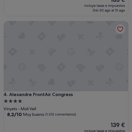
d
precio
Muy
a
incluye tasas e impuestos
actual
bueno,
Del 30 ago al 31 ago
y
es
(679 comentarios)
u
de
n
Alexandre FrontAir Congress
183 €
p
o
c
o
d
e
t
e
r
i
o
r
a
Alexandre FrontAir Congress
4. Alexandre FrontAir Congress
d
a
Alojamiento
"
de
Vinyets - Molí Vell
4.0 estrellas
8.2
8,2/10
Muy bueno
(1.012 comentarios)
sobre
El
139 €
10,
precio
Muy
incluye tasas e impuestos