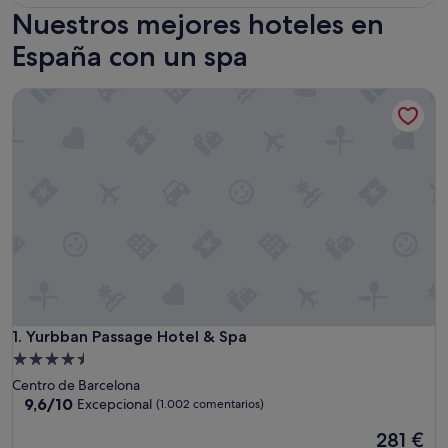
Nuestros mejores hoteles en
España con un spa
Yurbban Passage Hotel & Spa
Yurbban Passage Hotel & Spa
1. Yurbban Passage Hotel & Spa
Alojamiento
de
Centro de Barcelona
4.5 estrellas
9.6
9,6/10
Excepcional
(1.002 comentarios)
sobre
El
281 €
10,