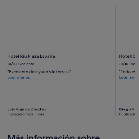
la
Hotel Riu Plaza España
Hotel101-
disponibilidad
están
sujetos
a
cambios.
Pueden
aplicarse
términos
y
Hotel Riu Plaza España
Hotel101
condiciones
10/10
Excelente
10/10
Excel
adicionales.
"Excelente desayuno y la terraza"
"Todo es i
Leer menos
Leer men
Luis
Viaje de 2 noches
Diego
Viaj
Publicado hace 1 hora
Publicado h
Más información sobre