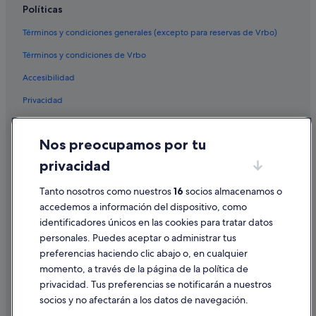
Políticas
Hoteles con todo incluido en Murcia
Términos y condiciones generales (excepto para reservas de Vrbo)
Hoteles con todo incluido en Mojácar
Términos y condiciones de Vrbo
Hoteles con todo incluido en Torremolinos
Accesibilidad
Segovia hoteles
Privacidad
Gandía hoteles
Almería hoteles
Cookies
Nos preocupamos por tu
Sanxenxo hoteles
Condiciones de uso
privacidad
Bilbao hoteles
Información legal/contacto
Hoteles con todo incluido en Matalascañas
Pautas sobre el contenido y cómo denunciar contenido
Tanto nosotros como nuestros
16
socios almacenamos o
accedemos a información del dispositivo, como
Provincia de Cádiz hoteles
identificadores únicos en las cookies para tratar datos
Ayuda
Hoteles con todo incluido en Provincia de Alicante
personales. Puedes aceptar o administrar tus
Ayuda
Hoteles con spa en Barcelona
preferencias haciendo clic abajo o, en cualquier
momento, a través de la página de la política de
Palma de Mallorca hoteles
Cancelar un vuelo
privacidad. Tus preferencias se notificarán a nuestros
Provincia de Salamanca hoteles
Cancelar una reserva de hotel o de un alquiler vacacional
socios y no afectarán a los datos de navegación.
Hoteles románticos en Barcelona
Plazos de reembolso