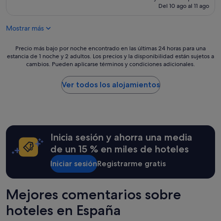
actual
bueno,
Del 10 ago al 11 ago
es
(1.012 comentarios)
de
Mostrar más
139 €
Precio
Precio más bajo por noche encontrado en las últimas 24 horas para una
estancia de 1 noche y 2 adultos. Los precios y la disponibilidad están sujetos a
más
cambios. Pueden aplicarse términos y condiciones adicionales.
bajo
por
noche
Ver todos los alojamientos
encontrado
en
las
últimas
24 horas
Inicia sesión y ahorra una media
para
una
de un 15 % en miles de hoteles
estancia
Iniciar sesión
Registrarme gratis
de
1 noche
y
2 adultos.
Mejores comentarios sobre
Los
hoteles en España
precios
y