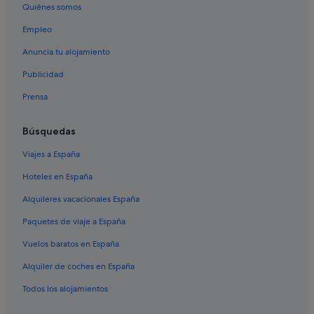
Quiénes somos
Hoteles con todo incluido en Andalucía
Empleo
Granada hoteles
Anuncia tu alojamiento
Hoteles con todo incluido en Nerja
Publicidad
Hoteles con todo incluido en Puerto de la Cruz
Prensa
Hoteles con todo incluido en Conil de la Frontera
Hoteles con todo incluido en Comunidad Valenciana
Búsquedas
Hoteles románticos en Madrid
Viajes a España
Córdoba hoteles
Hoteles en España
Málaga hoteles
Alquileres vacacionales España
Gijón hoteles
Paquetes de viaje a España
Hoteles con todo incluido en Sevilla
Vuelos baratos en España
Provincia de Valencia hoteles
Alquiler de coches en España
Hoteles que aceptan mascotas en Madrid
Hoteles con todo incluido en Asturias
Todos los alojamientos
Valencia hoteles