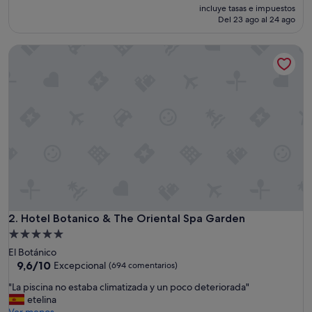
precio
Excepcional,
incluye tasas e impuestos
actual
(1.002 comentarios)
Del 23 ago al 24 ago
es
de
Hotel Botanico & The Oriental Spa Garden
281 €
Hotel Botanico & The Oriental Spa Garden
2. Hotel Botanico & The Oriental Spa Garden
Alojamiento
de
El Botánico
5.0 estrellas
9.6
9,6/10
Excepcional
(694 comentarios)
sobre
"
"La piscina no estaba climatizada y un poco deteriorada"
10,
L
etelina
Excepcional,
a
Ver menos