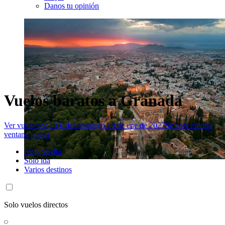
Danos tu opinión
Vuelos baratos a Granada
Ver vuelo por 13 € del domingo 10 de ene de 2027
Se abre en una
ventana nueva
Ida y vuelta
Solo ida
Varios destinos
Solo vuelos directos