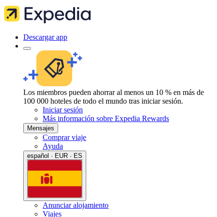
Descargar app
Los miembros pueden ahorrar al menos un 10 % en más de
100 000 hoteles de todo el mundo tras iniciar sesión.
Iniciar sesión
Más información sobre Expedia Rewards
Mensajes
Comprar viaje
Ayuda
español · EUR · ES
Anunciar alojamiento
Viajes