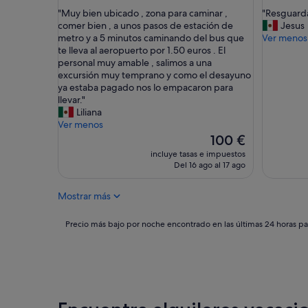
sobre
sobre
a
"
"
"Muy bien ubicado , zona para caminar ,
"Resguarda
10,
10,
a
M
R
comer bien , a unos pasos de estación de
Jesus
Excepcional,
Impresio
g
u
e
metro y a 5 minutos caminando del bus que
Ver menos
(730 comentarios)
(1.382 c
r
y
s
te lleva al aeropuerto por 1.50 euros . El
e
b
g
personal muy amable , salimos a una
g
i
u
excursión muy temprano y como el desayuno
a
e
a
ya estaba pagado nos lo empacaron para
r
n
r
llevar."
t
u
d
Liliana
e
b
a
Ver menos
l
i
r
El
100 €
e
c
e
precio
incluye tasas e impuestos
v
a
q
actual
Del 16 ago al 17 ago
i
d
u
es
s
o
i
de
o
Mostrar más
,
p
100 €
r
z
a
e
o
j
Precio
Precio más bajo por noche encontrado en las últimas 24 horas par
n
n
e
más
l
a
"
bajo
a
p
por
s
a
noche
h
r
encontrado
a
a
en
b