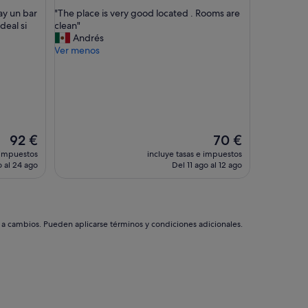
sobre
q
"
ay un bar
"The place is very good located . Rooms are
10,
u
T
deal si
clean"
Muy
e
h
Andrés
bueno,
ñ
e
Ver menos
(750 comentarios)
o
p
y
l
l
a
a
c
c
e
a
i
m
s
El
El
92 €
70 €
a
v
precio
precio
 impuestos
incluye tasas e impuestos
n
e
actual
actual
 al 24 ago
Del 11 ago al 12 ago
o
r
es
es
e
y
de
de
s
g
92 €
70 €
t
o
a
o
s a cambios. Pueden aplicarse términos y condiciones adicionales.
n
d
c
l
ó
o
m
c
o
a
d
t
a