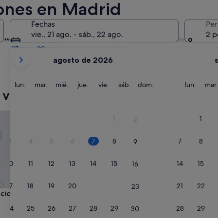
iones en Madrid
En dos meses
Fechas
Per
2 oct - 4 oct
vie., 21 ago. - sáb., 22 ago.
2 p
entro de cuatro meses
27 nov - 29 nov
Tus
agosto de 2026
meses
actuales
son
lunes
martes
miércoles
jueves
viernes
sábado
domingo
lunes
lun.
mar.
mié.
jue.
vie.
sáb.
dom.
lun.
mar.
 vacacionales en Madrid
August
de
2026
ones General Díaz
Rooms San Marcos
1
1
2
y
September
3
4
5
6
7
8
7
8
9
de
2026.
10
11
12
13
14
15
14
15
16
17
18
19
20
21
22
21
22
23
ones General Díaz
Rooms San Marcos
aciones General Díaz
3. Rooms San Marcos
nto
Alojamiento
24
25
26
27
28
29
28
29
30
de
Distrito Centro de Madrid