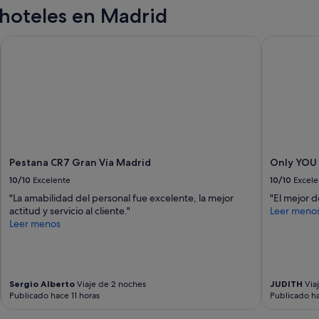
a
hoteles en Madrid
p
a
r
Pestana CR7 Gran Vía Madrid
Only YOU H
t
a
m
e
n
t
o
.
N
Pestana CR7 Gran Vía Madrid
Only YOU 
o
10/10
Excelente
10/10
Excele
e
s
"La amabilidad del personal fue excelente, la mejor
"El mejor 
i
actitud y servicio al cliente."
Leer meno
d
Leer menos
e
a
l
s
i
Sergio Alberto
Viaje de 2 noches
JUDITH
Viaj
Publicado hace 11 horas
Publicado h
q
u