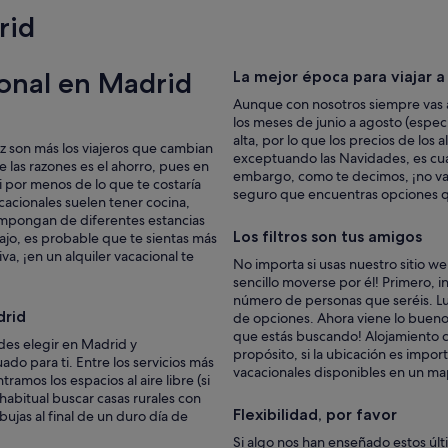
i
rid
e
r
e
ional en Madrid
La mejor época para viajar 
s
d
Aunque con nosotros siempre vas a
e
los meses de junio a agosto (espe
s
alta, por lo que los precios de los
z son más los viajeros que cambian
c
exceptuando las Navidades, es cua
e las razones es el ahorro, pues en
a
embargo, como te decimos, ¡no vay
 por menos de lo que te costaría
n
seguro que encuentras opciones q
cacionales suelen tener cocina,
s
ompongan de diferentes estancias
a
Los filtros son tus amigos
abajo, es probable que te sientas más
r
va, ¡en un alquiler vacacional te
.
No importa si usas nuestro sitio w
"
sencillo moverse por él! Primero, in
número de personas que seréis. Lue
drid
de opciones. Ahora viene lo bueno: 
que estás buscando! Alojamiento c
des elegir en Madrid y
propósito, si la ubicación es impor
do para ti. Entre los servicios más
vacacionales disponibles en un map
os los espacios al aire libre (si
habitual buscar casas rurales con
Flexibilidad, por favor
jas al final de un duro día de
Si algo nos han enseñado estos últ