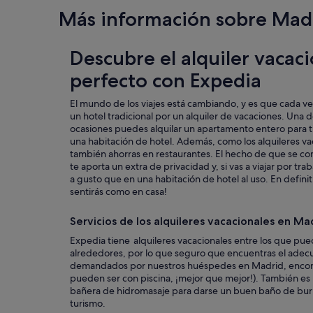
n
Más información sobre Mad
u
t
o
Descubre el alquiler vacac
s
c
perfecto con Expedia
a
m
El mundo de los viajes está cambiando, y es que cada ve
i
un hotel tradicional por un alquiler de vacaciones. Una d
n
ocasiones puedes alquilar un apartamento entero para ti
a
una habitación de hotel. Además, como los alquileres va
n
también ahorras en restaurantes. El hecho de que se c
d
te aporta un extra de privacidad y, si vas a viajar por tr
o
a gusto que en una habitación de hotel al uso. En definiti
d
sentirás como en casa!
e
l
b
Servicios de los alquileres vacacionales en Ma
u
Expedia tiene alquileres vacacionales entre los que pue
s
alrededores, por lo que seguro que encuentras el adecua
q
demandados por nuestros huéspedes en Madrid, encontram
u
pueden ser con piscina, ¡mejor que mejor!). También es 
e
bañera de hidromasaje para darse un buen baño de burbu
t
turismo.
e