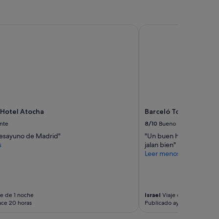
otel Atocha
Barceló Torre de Madr
Hotel Atocha
Barceló Torre de Madr
nte
8/10
Bueno
desayuno de Madrid"
"Un buen hotel . Es un ho
s
jalan bien"
Leer menos
e de 1 noche
Israel
Viaje de 2 noches
ace 20 horas
Publicado ayer