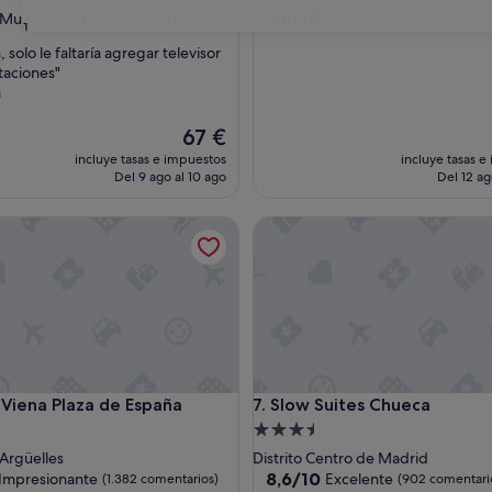
las
3.0 estrellas
8.8
8,8/10
Muy bueno
Excelente
(11 comentarios)
(48 comentario
31
sobre
 solo le faltaría agregar televisor
10,
itaciones"
Excelente,
a
(48 comentarios)
tarios)
El
67 €
precio
incluye tasas e impuestos
incluye tasas e
actual
Del 9 ago al 10 ago
Del 12 ag
es
de
ena Plaza de España
Slow Suites Chueca
67 €
ena Plaza de España
Slow Suites Chueca
s Viena Plaza de España
7. Slow Suites Chueca
nto
Alojamiento
de
Argüelles
Distrito Centro de Madrid
las
3.5 estrellas
8.6
8,6/10
Impresionante
Excelente
(1.382 comentarios)
(902 comentari