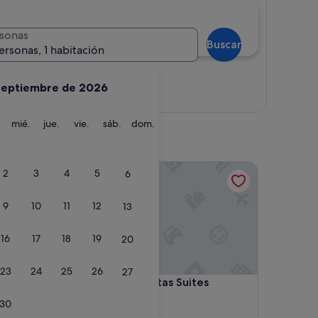
sonas
Buscar
ersonas, 1 habitación
septiembre de 2026
Ver mapa
martes
miércoles
jueves
viernes
sábado
domingo
mié.
jue.
vie.
sáb.
dom.
Feelathome Ventas Suites
2
3
4
5
6
9
10
11
12
13
16
17
18
19
20
23
24
25
26
27
Feelathome Ventas Suites
4. Feelathome Ventas Suites
Alojamiento
30
de
Salamanca