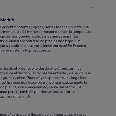
a Madrid
 encontrar ofertas jugosas, debes tener en cuenta que
cialmente este último) se corresponden con la temporada
 alojamientos pueden subir. En los meses más fríos,
ndo suelen encontrarse los precios más bajos. Sin
as a condicionar tus vacaciones por esto! En Expedia
ue se ajusten a tu presupuesto.
eb desde el ordenador o desde el teléfono, ¡es muy
troduce el destino, las fechas de entrada y de salida, y el
go, selecciona “Buscar” y te aparecerá una larga lista
¡utiliza nuestros filtros para encontrar exactamente lo
on piscina, con aparcamiento, cerca del centro… A
tante para ti, también puedes ver los alquileres
a. Facilísimo, ¿no?
imos años es que la flexibilidad es importante. A veces