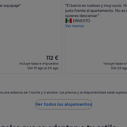
sobre
"
r equipaje"
"El barrio es ruidoso y muy sucio. H
10,
E
justo frente al apartamento. No es i
nante,
Excelente,
l
quieres descansar."
omentarios)
(902 comentarios)
b
ERNESTO
a
Ver menos
r
r
i
o
e
s
El
112 €
r
precio
incluye tasas e impuestos
incluye tasas e
u
actual
Del 19 ago al 20 ago
Del 23 ago
i
es
d
de
o
112 €
s
o
a una estancia de 1 noche y 2 adultos. Los precios y la disponibilidad están sujeto
y
m
Ver todos los alojamientos
u
y
s
u