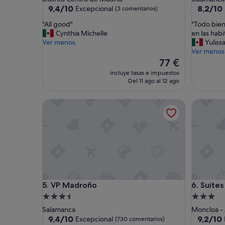
2.0 estrellas
2.0 estrel
9.4
8.2
9,4/10
8,2/10
Excepcional
(3 comentarios)
sobre
sobre
"
"
"All good"
"Todo bien,
10,
10,
A
T
Cynthia Michelle
en las hab
Excepcional,
Muy
l
o
Ver menos
Yuliss
(3 comentarios)
bueno,
l
d
Ver menos
(11 comen
g
o
El
77 €
o
b
precio
incluye tasas e impuestos
o
i
actual
Del 11 ago al 12 ago
d
e
es
"
n
de
VP Madroño
Suites Vi
,
77 €
s
o
l
o
l
e
f
a
VP Madroño
Suites Vi
5. VP Madroño
6. Suite
l
t
Alojamiento
Alojamie
a
de
de
Salamanca
Moncloa - 
r
3.5 estrellas
3.0 estrel
9.4
9.2
9,4/10
9,2/10
Excepcional
(730 comentarios)
í