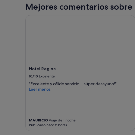
s
Mejores comentarios sobre 
o
s
d
Hotel Regina
e
e
s
t
a
c
i
ó
n
Hotel Regina
d
10/10
Excelente
e
m
"Excelente y cálido servicio… súper desayuno!"
e
Leer menos
t
r
o
y
a
5
MAURICIO
Viaje de 1 noche
Publicado hace 5 horas
m
i