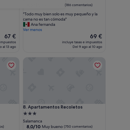
3.0 estrellas
9.6
9,6/10
Excepcional
s)
(186 comentarios)
sobre
"
"Todo muy bien solo es muy pequeño y la
10,
T
cama no es tan cómoda"
Excepcional,
o
Ana fernanda
(186 comentarios)
d
Ver menos
o
El
El
67 €
69 €
m
precio
precio
 impuestos
incluye tasas e impuestos
u
actual
actual
o al 13 ago
Del 9 ago al 10 ago
y
es
es
b
de
de
Apartamentos Recoletos
i
67 €
69 €
e
n
s
o
l
o
e
s
Apartamentos Recoletos
8. Apartamentos Recoletos
m
u
Alojamiento
y
de
Salamanca
p
3.0 estrellas
8.0
8,0/10
Muy bueno
os)
(750 comentarios)
e