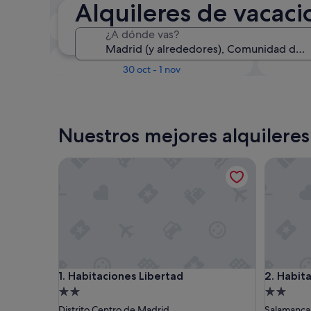
Alquileres de vacac
En dos semanas
¿A dónde vas?
21 ago - 23 ago
Dentro de tres meses
D
30 oct - 1 nov
Nuestros mejores alquileres
Habitaciones Libertad
Habitaci
Habitaciones Libertad
Habitaci
1. Habitaciones Libertad
2. Habit
Alojamiento
Alojamie
de
de
Distrito Centro de Madrid
Salamanca