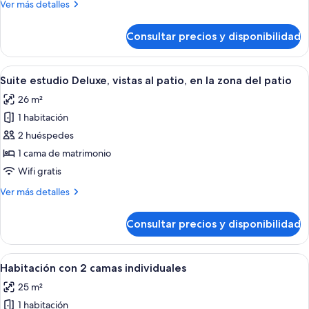
Más
Ver más detalles
detalles
de
Consultar precios y disponibilidad
Estudio
Deluxe
Abrir
Suite estudio Deluxe, vistas al patio,
13
Suite estudio Deluxe, vistas al patio, en la zona del patio
todas
26 m²
las
1 habitación
fotos
de
2 huéspedes
Suite
1 cama de matrimonio
estudio
Wifi gratis
Deluxe,
Más
Ver más detalles
vistas
detalles
al
de
Consultar precios y disponibilidad
Suite
patio,
estudio
en
Deluxe,
Abrir
Habitación con 2 camas individuales |
la
10
vistas
Habitación con 2 camas individuales
todas
zona
al
25 m²
patio,
las
del
en
1 habitación
fotos