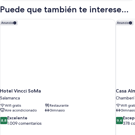
ruedas
accesible
Puede que también te interese...
en
silla
de
Hotel Vincci SoMa
Casa Alm
Anuncio
Anuncio
ruedas
Hotel Vincci SoMa
Casa Alm
Salamanca
Chamberí
Wifi gratis
Restaurante
Wifi grat
Aire acondicionado
Gimnasio
Gimnasi
8.8
9.4
Excelente
Excep
8,8
9,4
sobre
sobre
1.009 comentarios
378 c
10,
10,
Excelente,
Excepcion