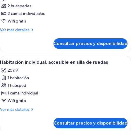
patio
la
de
2 huéspedes
zona
Habitación
del
2 camas individuales
patio
con
Wifi gratis
2
Más
Ver más detalles
camas
detalles
individuales
de
Consultar precios y disponibilidad
Habitación
con
2
Abrir
Un dormitorio con cama, escritorio y 
8
camas
Habitación individual, accesible en silla de ruedas
todas
individuales
25 m²
las
1 habitación
fotos
de
1 huésped
Habitación
1 cama individual
individual,
Wifi gratis
accesible
Más
Ver más detalles
en
detalles
silla
de
Consultar precios y disponibilidad
Habitación
de
individual,