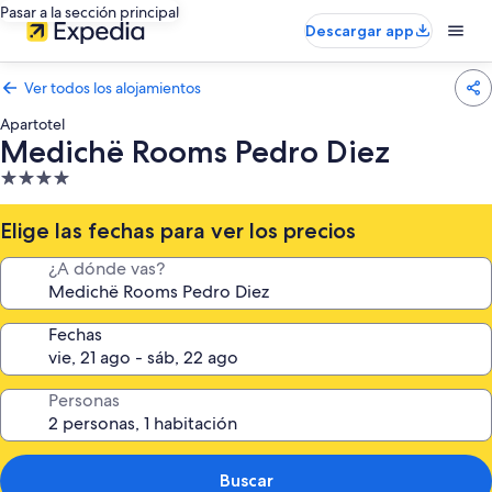
Pasar a la sección principal
Descargar app
Ver todos los alojamientos
Apartotel
Medichë Rooms Pedro Diez
Alojamiento
de
4.0 estrellas
Elige las fechas para ver los precios
¿A dónde vas?
Fechas
Personas
Buscar