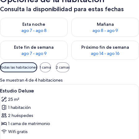
Consulta la disponibilidad para estas fechas
Consulta la disponibilidad para esta noche, ago 7 - ago 8
Consulta la disponibilidad pa
Esta noche
Mañana
ago 7 - ago 8
ago 8 - ago 9
Consulta la disponibilidad para este fin de semana, ago 7 - ag
Consulta la disponibilidad par
Este fin de semana
Próximo fin de semana
ago 7 - ago 9
ago 14 - ago 16
Filtros
Todas las habitaciones
1 cama
2 camas
disponibles
para
Se muestran 4 de 4 habitaciones
las
Abrir
Estudio Deluxe | Ropa de cama de alt
8
Estudio Deluxe
habitaciones
todas
25 m²
las
1 habitación
fotos
de
2 huéspedes
Estudio
1 cama de matrimonio
Deluxe
Wifi gratis