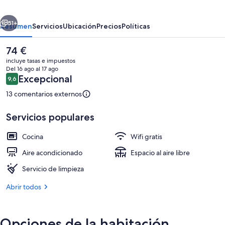
Diez
erior
Siguiente
51+
Resumen
Servicios
Ubicación
Precios
Políticas
El
74 €
precio
incluye tasas e impuestos
actual
Del 16 ago al 17 ago
es
Comentarios
Excepcional
9,6
9,6 de 10
de
74 €
13 comentarios externos
Servicios populares
Exterior
Cocina
Wifi gratis
Aire acondicionado
Espacio al aire libre
Servicio de limpieza
Abrir todos
Opciones de la habitación