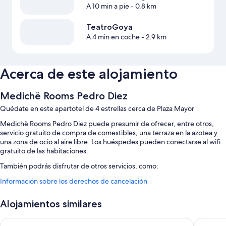
A 10 min a pie
- 0.8 km
TeatroGoya
A 4 min en coche
- 2.9 km
Acerca de este alojamiento
Medichë Rooms Pedro Diez
Quédate en este apartotel de 4 estrellas cerca de Plaza Mayor
Medichë Rooms Pedro Diez puede presumir de ofrecer, entre otros,
servicio gratuito de compra de comestibles, una terraza en la azotea y
una zona de ocio al aire libre. Los huéspedes pueden conectarse al wifi
gratuito de las habitaciones.
También podrás disfrutar de otros servicios, como:
Información sobre los derechos de cancelación
Espacios sin humos, consigna de equipaje y un ascensor
Muebles de exterior
Alojamientos similares
Características de la habitación
Leganés Urban Apartments by gaiarooms
Hotel Ni