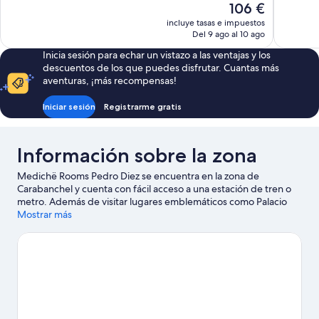
El
106 €
1.009 comentarios
378 comen
precio
incluye tasas e impuestos
actual
Del 9 ago al 10 ago
es
Inicia sesión para echar un vistazo a las ventajas y los
de
descuentos de los que puedes disfrutar. Cuantas más
106 €
aventuras, ¡más recompensas!
Iniciar sesión
Registrarme gratis
Información sobre la zona
Medichë Rooms Pedro Diez se encuentra en la zona de
Carabanchel y cuenta con fácil acceso a una estación de tren o
metro. Además de visitar lugares emblemáticos como Palacio
Real de Madrid y Plaza de Cibeles, si lo tuyo son las compras
Mostrar más
tienes que pasar por Gran Vía y Mercado de San Miguel. ¿Te
apetece disfrutar de un evento especial? Puedes buscar el
calendario de Movistar Arena o Estadio Santiago Bernabéu.
Ver
guía de viaje de Madrid
Ver más apartoteles en Madrid