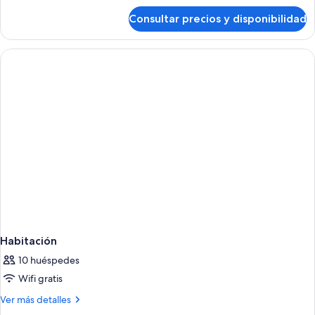
de
Consultar precios y disponibilidad
Habitación
Habitación
10 huéspedes
Wifi gratis
Más
Ver más detalles
detalles