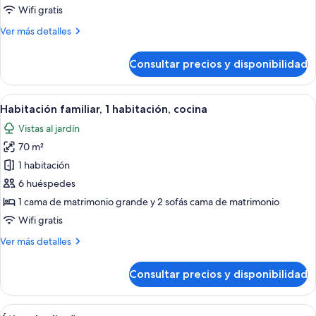
diseño
Wifi gratis
Más
Ver más detalles
detalles
de
Consultar precios y disponibilidad
Apartamento
de
diseño
Abrir
Una habitación de hotel moderna con 
12
Habitación familiar, 1 habitación, cocina
todas
Vistas al jardín
las
70 m²
fotos
de
1 habitación
Habitación
6 huéspedes
familiar,
1 cama de matrimonio grande y 2 sofás cama de matrimonio
1
Wifi gratis
habitación,
Más
Ver más detalles
cocina
detalles
de
Consultar precios y disponibilidad
Habitación
familiar,
1
Abrir
Ático de diseño | Sistema de insonoriza