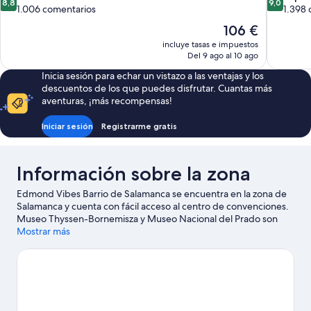
8,8
9,0
sobre
sobre
1.006 comentarios
1.398 
10,
10,
El
106 €
Excelente,
Impresion
precio
incluye tasas e impuestos
1.006 comentarios
1.398 com
actual
Del 9 ago al 10 ago
es
Inicia sesión para echar un vistazo a las ventajas y los
de
descuentos de los que puedes disfrutar. Cuantas más
106 €
aventuras, ¡más recompensas!
Iniciar sesión
Registrarme gratis
Información sobre la zona
Edmond Vibes Barrio de Salamanca se encuentra en la zona de
Salamanca y cuenta con fácil acceso al centro de convenciones.
Museo Thyssen-Bornemisza y Museo Nacional del Prado son
lugares de visita obligada para los aficionados a la cultura;
Mostrar más
añádelos a tu itinerario junto con Plaza Mayor y Palacio Real de
Madrid. ¿Te apetece disfrutar de un evento especial? Puedes
consultar el calendario de Estadio Santiago Bernabéu. Intenta
sacar tiempo para pasar por Museo Nacional Centro de Arte
Reina Sofía, que también es una muy buena opción.
Ver guía de
viaje de Madrid