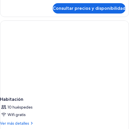
de
Consultar precios y disponibilidad
APARTMENT
DUPLEX
Habitación
10 huéspedes
Wifi gratis
Más
Ver más detalles
detalles