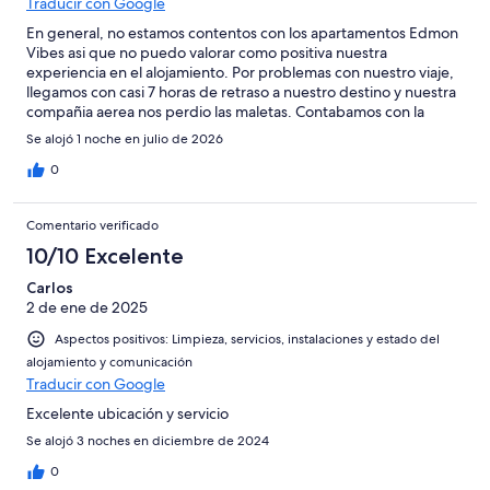
Traducir con Google
En general, no estamos contentos con los apartamentos Edmon
Vibes asi que no puedo valorar como positiva nuestra
experiencia en el alojamiento. Por problemas con nuestro viaje,
llegamos con casi 7 horas de retraso a nuestro destino y nuestra
compañia aerea nos perdio las maletas. Contabamos con la
lavadora y secadora del apartamento. No estan en el
Se alojó 1 noche en julio de 2026
apartamento, asi que ni siquiera tuvimos la opcion de lavar la
ropa. Finalmente, contabamos utilizar el servicio de
0
guardaequipajes pero tampoco indicado. Despues de buscar
en el edificio no encontramos ninguna indicacion en el mismo
Comentario verificado
sobre la ubicacion de estos servicios. Cuando contacte con el
propietario ya era muy tarde y me contesto al dia siguiente
10/10 Excelente
proporcionandome todos los detallles pero fue despues de que
Carlos
ya habiamos dejado el apartamento. Ademas, habia mucho
2 de ene de 2025
ruido en un apartamento cercano del mismo edificio y
estuvieron hasta las 2:00 am haciendo una fiesta y no pudimos
Aspectos positivos: Limpieza, servicios, instalaciones y estado del
descansar como esperabamos. Considero que ni las
alojamiento y comunicación
instalaciones ni servicios en Edmon Vibes esten a la altura del
Traducir con Google
precio del mismo y que en cada apartamento deberia haber un
listado indicando los servicios y la ubicacion de los mismos.
Excelente ubicación y servicio
Se alojó 3 noches en diciembre de 2024
0