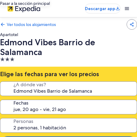
Pasar a la sección principal
Descargar app
Ver todos los alojamientos
Apartotel
Edmond Vibes Barrio de
Salamanca
Alojamiento
de
3.0 estrellas
Elige las fechas para ver los precios
¿A dónde vas?
Fechas
Personas