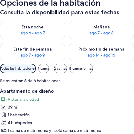
Opciones de la habitación
Consulta la disponibilidad para estas fechas
Consulta la disponibilidad para esta noche, ago 6 - ago 7
Consulta la disponibilidad pa
Esta noche
Mañana
ago 6 - ago 7
ago 7 - ago 8
Consulta la disponibilidad para este fin de semana, ago 7 - ag
Consulta la disponibilidad par
Este fin de semana
Próximo fin de semana
ago 7 - ago 9
ago 14 - ago 16
Filtros
Todas las habitaciones
1 cama
2 camas
3 camas o más
disponibles
para
Se muestran 6 de 6 habitaciones
las
Abrir
Una habitación de hotel moderna con
17
Apartamento de diseño
habitaciones
todas
Vistas a la ciudad
las
39 m²
fotos
de
1 habitación
Apartamento
4 huéspedes
de
1 cama de matrimonio y 1 sofá cama de matrimonio