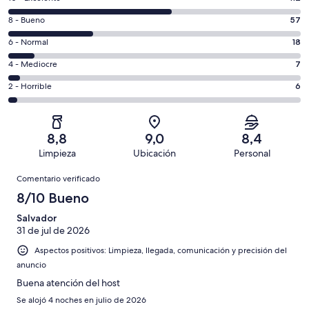
comentarios
57
8 - Bueno
57
de
comentarios
un
18
6 - Normal
18
de
total
comentarios
un
7
4 - Mediocre
7
de
de
total
comentarios
200
un
6
2 - Horrible
6
de
de
con
total
comentarios
200
un
una
de
de
con
total
puntuación
200
un
una
de
8,8
9,0
8,4
de
con
total
puntuación
200
Limpieza
Ubicación
Personal
10
una
de
de
con
Comentarios
-
puntuación
200
8
Comentario verificado
una
Excelente
de
con
-
puntuación
8/10 Bueno
6
una
Bueno
de
-
puntuación
Salvador
4
Normal
31 de jul de 2026
de
-
2
Aspectos positivos: Limpieza, llegada, comunicación y precisión del
Mediocre
-
anuncio
Horrible
Buena atención del host
Se alojó 4 noches en julio de 2026