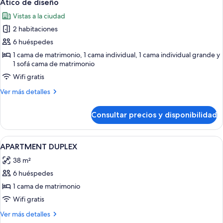
23
habitación,
Ático de diseño
todas
cocina
Vistas a la ciudad
las
2 habitaciones
fotos
de
6 huéspedes
Ático
1 cama de matrimonio, 1 cama individual, 1 cama individual grande y
1 sofá cama de matrimonio
de
diseño
Wifi gratis
Más
Ver más detalles
detalles
de
Consultar precios y disponibilidad
Ático
de
diseño
Abrir
Una habitación de hotel moderna con 
13
APARTMENT DUPLEX
todas
38 m²
las
6 huéspedes
fotos
de
1 cama de matrimonio
APARTMENT
Wifi gratis
DUPLEX
Más
Ver más detalles
detalles