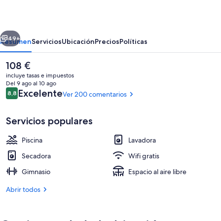
Barrio
de
erior
Siguiente
Salamanca
49+
Resumen
Servicios
Ubicación
Precios
Políticas
El
108 €
precio
incluye tasas e impuestos
actual
Del 9 ago al 10 ago
es
Comentarios
Excelente
8,8
Ver 200 comentarios
8,8 de 10
de
108 €
Servicios populares
Piscina
Lavadora
Ático de diseño | Sistema de insonoriza
Secadora
Wifi gratis
Gimnasio
Espacio al aire libre
Abrir todos