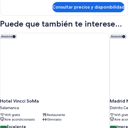
de
Consultar precios y disponibilidad
Habitación
Puede que también te interese...
Hotel Vincci SoMa
Madrid M
Anuncio
Anuncio
Hotel Vincci SoMa
Madrid M
Salamanca
Distrito C
Wifi gratis
Restaurante
Wifi grat
Aire acondicionado
Gimnasio
Aire aco
8.8
9.0
Excelente
Impre