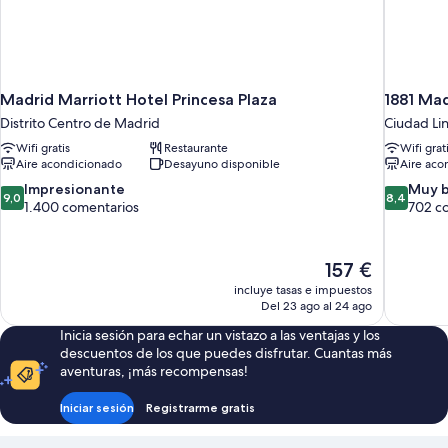
Madrid Marriott Hotel Princesa Plaza
1881 Mad
Distrito Centro de Madrid
Ciudad Lin
Wifi gratis
Restaurante
Wifi grat
Aire acondicionado
Desayuno disponible
Aire aco
9.0
8.4
Impresionante
Muy 
9,0
8,4
sobre
sobre
1.400 comentarios
702 c
10,
10,
Impresionante,
Muy
1.400 comentarios
bueno,
El
157 €
702 comen
precio
incluye tasas e impuestos
actual
Del 23 ago al 24 ago
es
Inicia sesión para echar un vistazo a las ventajas y los
de
descuentos de los que puedes disfrutar. Cuantas más
157 €
aventuras, ¡más recompensas!
Iniciar sesión
Registrarme gratis