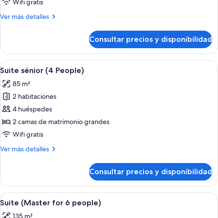
Wifi gratis
(2
Más
Ver más detalles
People)
detalles
de
Consultar precios y disponibilidad
Suite
junior
(2
Abrir
Una sala de estar con un sofá gris, un
8
People)
Suite sénior (4 People)
todas
85 m²
las
2 habitaciones
fotos
de
4 huéspedes
Suite
2 camas de matrimonio grandes
sénior
Wifi gratis
(4
Más
Ver más detalles
People)
detalles
de
Consultar precios y disponibilidad
Suite
sénior
(4
Abrir
Un salón amplio con suelo de madera t
5
People)
Suite (Master for 6 people)
todas
135 m²