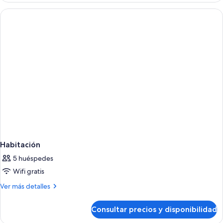
KING
SIZE
BED
Habitación
5 huéspedes
Wifi gratis
Más
Ver más detalles
detalles
de
Consultar precios y disponibilidad
Habitación