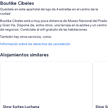
Boutike Cibeles
Quédate en este apartotel de lujo de 4 estrellas en el centro de la
ciudad
Boutike Cibeles está a muy poca distancia de Museo Nacional del Prado
y Gran Vía. Dispone de, entre otros, una terraza en la azotea y un centro
de negocios. Conéctate al wifi gratuito de las habitaciones.
También hay otros servicios, como:
Información sobre los derechos de cancelación
Desayuno bufé (de pago), un salón de fiestas y espacios de
coworking
Alojamientos similares
Espacios sin humos, servicios de conserjería y un ascensor
Un salón de eventos, una sala de reuniones y un servicio de
Slow Suites Luchana
Slow Sui
recepción las 24 horas
Los viajeros suelen hablar muy bien de aspectos como la amabilidad
del personal y su práctica ubicación
Características de la habitación
Todas las habitaciones de Boutike Cibeles ofrecen comodidades que
incluyen espacios para trabajar con ordenador portátil y aire
acondicionado, además de ciertos detalles adicionales, como zonas de
estar independientes y comedores independientes.
Slow
Slow
Slow Suites Luchana
Slow S