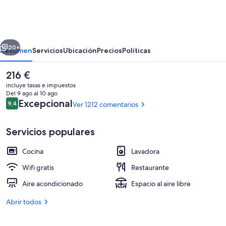
Cibeles
erior
Siguiente
20+
Resumen
Servicios
Ubicación
Precios
Políticas
El
216 €
precio
incluye tasas e impuestos
actual
Del 9 ago al 10 ago
es
Comentarios
Excepcional
9,4
Ver 1212 comentarios
9,4 de 10
de
216 €
Servicios populares
Cocina
Lavadora
Porche
Wifi gratis
Restaurante
Aire acondicionado
Espacio al aire libre
Abrir todos