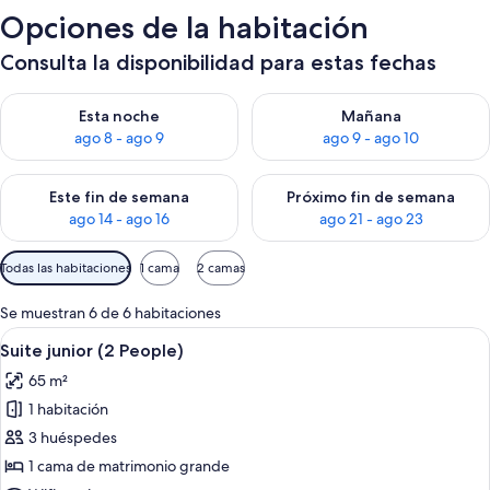
Opciones de la habitación
Consulta la disponibilidad para estas fechas
Consulta la disponibilidad para esta noche, ago 8 - ago 9
Consulta la disponibilidad pa
Esta noche
Mañana
ago 8 - ago 9
ago 9 - ago 10
Consulta la disponibilidad para este fin de semana, ago 14 - a
Consulta la disponibilidad par
Este fin de semana
Próximo fin de semana
ago 14 - ago 16
ago 21 - ago 23
Filtros
Todas las habitaciones
1 cama
2 camas
disponibles
para
Se muestran 6 de 6 habitaciones
las
Abrir
Una habitación de hotel con una cama,
7
Suite junior (2 People)
habitaciones
todas
65 m²
las
1 habitación
fotos
de
3 huéspedes
Suite
1 cama de matrimonio grande
junior