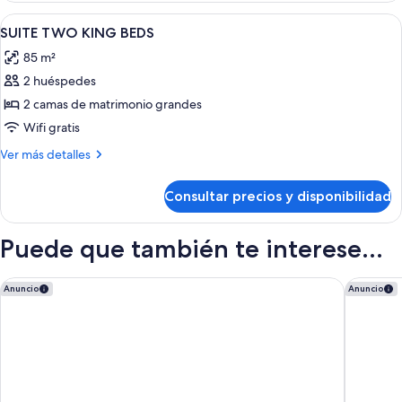
Abrir
Minibar, escritorio, espacio para traba
15
SUITE TWO KING BEDS
todas
85 m²
las
2 huéspedes
fotos
de
2 camas de matrimonio grandes
SUITE
Wifi gratis
TWO
Más
Ver más detalles
KING
detalles
BEDS
de
Consultar precios y disponibilidad
SUITE
TWO
KING
Puede que también te interese...
BEDS
Madrid Marriott Hotel Princesa Plaza
1881 Mad
Anuncio
Anuncio