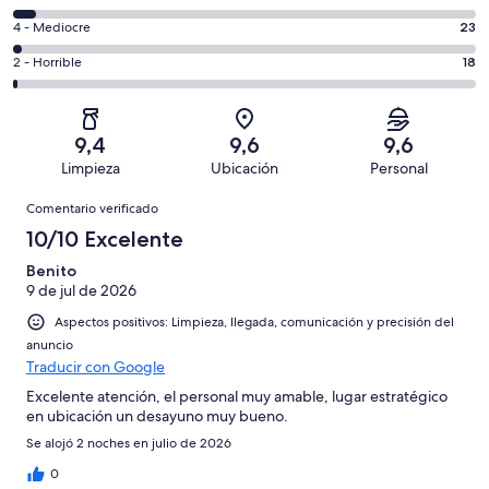
de
total
comentarios
un
23
4 - Mediocre
23
de
de
total
comentarios
1212
un
18
2 - Horrible
18
de
de
con
total
comentarios
1212
un
una
de
de
con
total
puntuación
1212
un
una
de
9,4
9,6
9,6
de
con
total
puntuación
1212
Limpieza
Ubicación
Personal
10
una
de
de
con
Comentarios
-
puntuación
1212
8
Comentario verificado
una
Excelente
de
con
-
puntuación
10/10 Excelente
6
una
Bueno
de
-
puntuación
Benito
4
Normal
9 de jul de 2026
de
-
2
Aspectos positivos: Limpieza, llegada, comunicación y precisión del
Mediocre
-
anuncio
Horrible
Traducir con Google
Excelente atención, el personal muy amable, lugar estratégico
en ubicación un desayuno muy bueno.
Se alojó 2 noches en julio de 2026
0