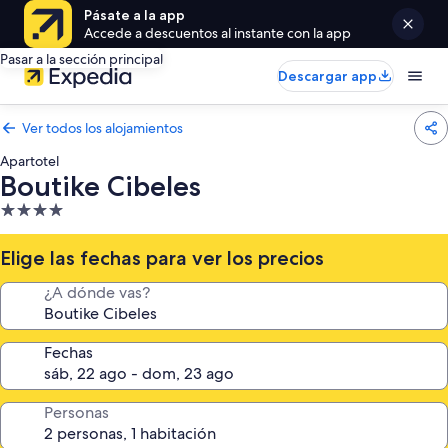
Pásate a la app
Accede a descuentos al instante con la app
Pasar a la sección principal
Descargar app
Ver todos los alojamientos
Apartotel
Boutike Cibeles
Alojamiento
de
4.0 estrellas
Elige las fechas para ver los precios
¿A dónde vas?
Fechas
Personas