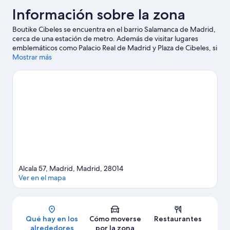
Información sobre la zona
Boutike Cibeles se encuentra en el barrio Salamanca de Madrid,
cerca de una estación de metro. Además de visitar lugares
emblemáticos como Palacio Real de Madrid y Plaza de Cibeles, si
lo tuyo son las compras tienes que pasar por Gran Vía y Mercado
Mostrar más
de San Miguel. ¿Te apetece disfrutar de un evento especial?
Puedes buscar el calendario de Estadio Santiago Bernabéu o
Movistar Arena.
Ver guía de viaje de Madrid
Ver más apartoteles en Madrid
Alcala 57, Madrid, Madrid, 28014
Ver en el mapa
Mapa
Qué hay en los
Cómo moverse
Restaurantes
alrededores
por la zona