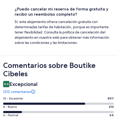
¿Puedo cancelar mi reserva de forma gratuita y
recibir un reembolso completo?
Sí, este alojamiento ofrece cancelación gratuita con
determinadas tarifas de habitación, porque es importante
tener flexibilidad. Consulta la política de cancelación del
alojamiento en nuestra web para obtener más información
sobre las condiciones y las limitaciones.
Comentarios
Comentarios sobre Boutike
Cibeles
Excepcional
9,4
1212 comentarios
897
10 - Excelente
897
comentarios
210
8 - Bueno
210
de
comentarios
un
64
6 - Normal
64