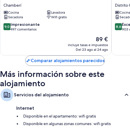
Suites
Suites
Chamberí
Distrito
Además, otros servicios de los que disfrutarás incluyen:
Luchana
Chueca
Cocina
Lavadora
Cocin
Chamberí
Distrito
Artículos de higiene personal de diseño, bañeras profundas y bidés
Secadora
Wifi gratis
Secad
Centro
Televisiones LED de 55 pulgadas con canales por cable
de
9.0
8.6
Impresionante
Exc
9,0
8,6
Madrid
sobre
sobre
497 comentarios
903 
Armarios o roperos, zonas de estar independientes y comedores
10,
10,
independientes
El
89 €
Impresionante,
Excelent
precio
497 comentarios
903 com
incluye tasas e impuestos
actual
Del 23 ago al 24 ago
es
de
Comparar alojamientos parecidos
89 €
Más información sobre este
alojamiento
Servicios del alojamiento
Internet
Disponible en el apartamento: wifi gratis
Disponible en algunas zonas comunes: wifi gratis