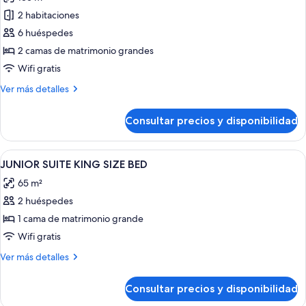
las
2 habitaciones
fotos
de
6 huéspedes
Suite
2 camas de matrimonio grandes
(Master
Wifi gratis
for
Más
Ver más detalles
6
detalles
people)
de
Consultar precios y disponibilidad
Suite
(Master
for
Abrir
Minibar, escritorio, espacio para traba
14
6
JUNIOR SUITE KING SIZE BED
todas
people)
65 m²
las
2 huéspedes
fotos
de
1 cama de matrimonio grande
JUNIOR
Wifi gratis
SUITE
Más
Ver más detalles
KING
detalles
SIZE
de
Consultar precios y disponibilidad
JUNIOR
BED
SUITE