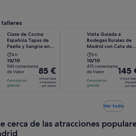
comentarios
comentarios
por
por
adulto
adulto
 talleres
Se abre en
ocina Española Tapas de Paella y Sangria en Madrid
Visita Guiada a Bodegas Rurales d
Clase de Cocina
Visita Guiada a
Española Tapas de
Bodegas Rurales de
Paella y Sangria en
Madrid con Cata de
Madrid
Vinos
La
La
4 h
6 h
10.0
10.0
10/10
10/10
duración
duración
sobre
543 comentarios
sobre
475 comentarios
de
de
El
85 €
El
145 
de Viator
de Viator
10
10
la
la
precio
precio
con
con
incluye tasas
incluye tasa
actividad
actividad
Cancelación
Cancelación
es
es
e impuestos
impues
543
475
gratuita
gratuita
es
es
por adulto
por adu
de
de
comentarios
comentarios
de
de
85 €
145 €
4 horas
6 horas
por
por
Se
Ver todo
adulto
adulto
abre
en
te cerca de las atracciones popular
una
pest
drid
nuev