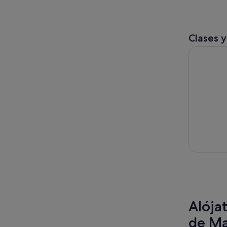
Clases y
Clase de C
Alója
de Ma