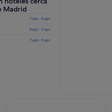
n hoteles cerca
e Madrid
7 ago - 8 ago
8 ago - 9 ago
7 ago - 9 ago
Hotel Nido Príncipe Pío
Ho