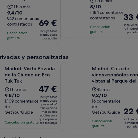
La
1 d o más
- 3 ciudade...
8.0
8/10
La
11 h o más
duración
9.4
9,4/10
sobre
1.184 comentarios
duración
de
El
33 
contrastados
sobre
942 comentarios
10
de
la
El
69 €
precio
contrastados
10
con
incluye ta
la
actividad
precio
Cancelación
es
e impues
con
incluye tasas
1184
gratuita
actividad
es
por adu
Cancelación
es
de
e impuestos
942
gratuita
comentarios
es
por adulto
de
de
33 €
comentarios
de
1 día
69 €
por
11 horas
por
adulto
privadas y personalizadas
adulto
Se abre en una pestañ
sita Privada de la Ciudad en Eco Tuk Tuk
Madrid: Cata de vinos españoles co
Madrid: Visita Privada
Madrid: Cata de
de la Ciudad en Eco
vinos españoles con
Tuk Tuk
vistas al Parque del
El
47 €
Oeste
La
La
1 h o más
45 min
precio
9.8
9.2
9,8/10
9,2/10
duración
duración
incluye tasas
es
sobre
1.109 comentarios
sobre
16 comentarios
e impuestos
de
de
por adulto*
de
de
de
10
10
la
la
* Selecciona
El
22 
GetYourGuide
GetYourGuide
47 €
más de dos
con
con
actividad
actividad
precio
adultos para
por
que el precio
incluye ta
1109
16
es
Cancelación
es
es
Cancelación gratuita
sea más bajo
e impues
adulto*
gratuita
comentarios
comentarios
por adu
de
de
de
1 hora
45 minutos
22 €