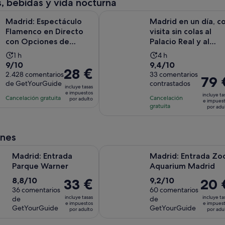
, bebidas y vida nocturna
por
spectáculo Flamenco en Directo con Opciones de Comida y B
Madrid en un día, con visita sin co
adulto
Madrid: Espectáculo
Madrid en un día, c
Flamenco en Directo
visita sin colas al
con Opciones de
Palacio Real y al
Comida y Bebida
Museo del Prado
La
La
1 h
4 h
9.0
9.4
9/10
9,4/10
duración
duración
El
28 €
sobre
2.428 comentarios
sobre
33 comentarios
de
de
El
79 
precio
de GetYourGuide
contrastados
10
10
la
la
incluye tasas
precio
es
e impuestos
con
con
incluye ta
actividad
actividad
Cancelación gratuita
Cancelación
es
por adulto
de
e impues
2428
33
gratuita
es
es
por adu
de
28 €
comentarios
comentarios
de
de
79 €
por
1 hora
4 horas
por
adulto
ones
adulto
Se abre en una pestaña nueva
ntrada Parque Warner
Madrid: Entrada Zoo Aquarium Ma
Madrid: Entrada
Madrid: Entrada Zo
Parque Warner
Aquarium Madrid
8.8
9.2
8,8/10
9,2/10
El
33 €
El
20 
sobre
36 comentarios
sobre
60 comentarios
precio
precio
incluye tasas
incluye ta
de
de
10
10
es
es
e impuestos
e impues
GetYourGuide
GetYourGuide
por adulto
por adu
con
con
de
de
36
60
33 €
20 €