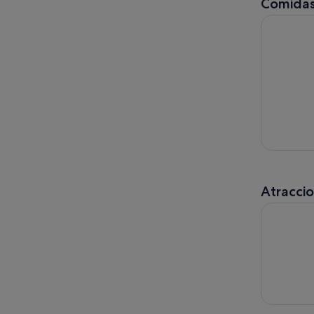
Comidas
Madrid: E
Atracci
Madrid: E