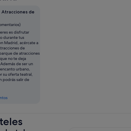
 Atracciones de
comentarios)
ieres es disfrutar
o durante tus
en Madrid, acércate a
tracciones de
parque de atracciones
que no te deja
. Además de ser un
 encanto urbano,
 su oferta teatral,
 podrás salir de
entos
teles