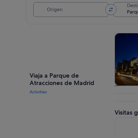
Origen
Dest
Ver mapa
Visitas gu
Viaja a Parque de
Atracciones de Madrid
Visitas gu
Activities
excursio
un d
Visitas 
Excursión d