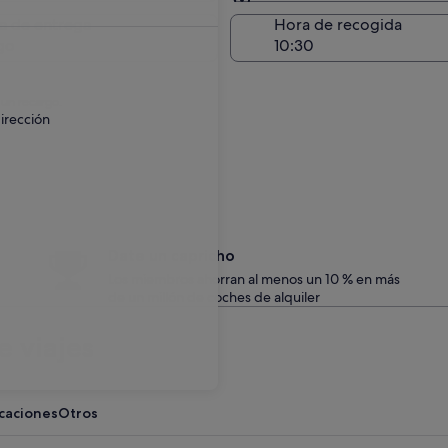
Entrega en el lugar de 
a de entrega
Hora de recogida
go
 un recargo.
irección
Date un capricho
Los miembros ahorran al menos un 10 % en más
de un millón de coches de alquiler
 viajes
acaciones
Otros