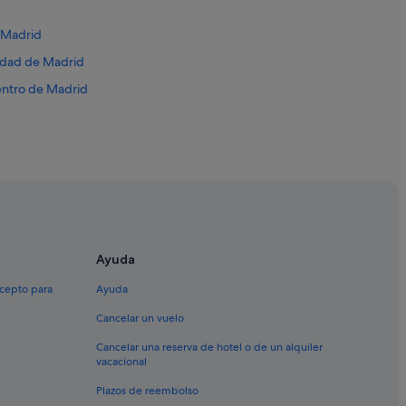
e Madrid
idad de Madrid
Centro de Madrid
ega
iblanca
Ayuda
xcepto para
Ayuda
Cancelar un vuelo
rito Centro de Madrid
Cancelar una reserva de hotel o de un alquiler
 Madrid
vacacional
id
Plazos de reembolso