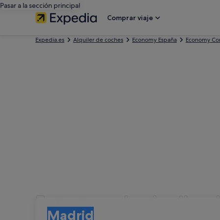
Pasar a la sección principal
Comprar viaje
Expedia.es
Alquiler de coches
Economy España
Economy Co
Empresas de alquiler 
Recogida
Recogida
Madrid