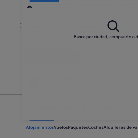
Recogida
Fecha de recogida
Fech
24 ago
25 a
Conductor menor de 30 años o mayor de 70
Es posible que los conductores jóvenes o los mayores deban pagar
Busca por ciudad, aeropuerto o d
Tengo un código de descuento
Buscar
No te preocupes si cambias de idea
Anulación sin penalización en una selección de
coches de alquiler
Te acercamos a un mundo de
Alojamientos
Vuelos
Paquetes
Coches
Alquileres de v