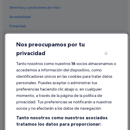
Términos y condiciones de Vrbo
Accesibilidad
Privacidad
Cookies
Nos preocupamos por tu
Condiciones de uso
privacidad
Información legal/contacto
Tanto nosotros como nuestros
16
socios almacenamos o
Pautas sobre el contenido y cómo denunciar contenido
accedemos a información del dispositivo, como
identificadores únicos en las cookies para tratar datos
Ayuda
personales. Puedes aceptar o administrar tus
Ayuda
preferencias haciendo clic abajo o, en cualquier
momento, a través de la página de la política de
Cancelar un vuelo
privacidad. Tus preferencias se notificarán a nuestros
Cancelar una reserva de hotel o de un alquiler vacacional
socios y no afectarán a los datos de navegación.
Plazos de reembolso
Tanto nosotros como nuestros asociados
tratamos los datos para proporcionar:
Utilizar un cupón de Expedia