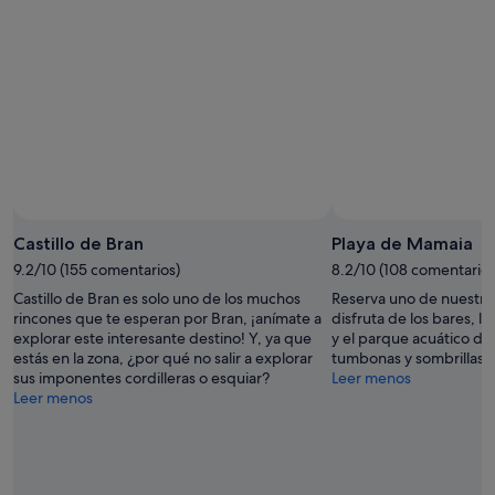
Foto de Image Courtesy of RomaniaTourism.com
Foto
gratuita
Castillo de Bran
Playa de Mamaia
de
9.2/10 (155 comentarios)
8.2/10 (108 comentarios
Image
Castillo de Bran es solo uno de los muchos
Reserva uno de nuestros
Courtesy
rincones que te esperan por Bran, ¡anímate a
disfruta de los bares, l
of
explorar este interesante destino! Y, ya que
y el parque acuático de
RomaniaTourism.com
estás en la zona, ¿por qué no salir a explorar
tumbonas y sombrillas.
sus imponentes cordilleras o esquiar?
Leer menos
Leer menos