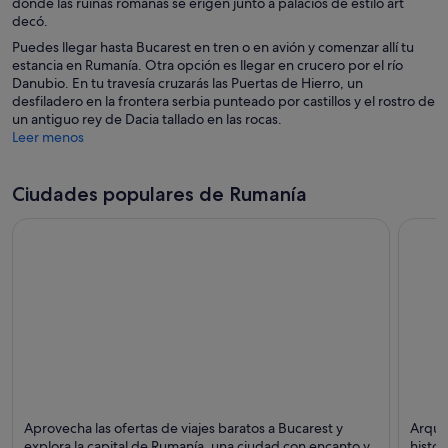
donde las ruinas romanas se erigen junto a palacios de estilo art
decó.
Puedes llegar hasta Bucarest en tren o en avión y comenzar allí tu
estancia en Rumanía. Otra opción es llegar en crucero por el río
Danubio. En tu travesía cruzarás las Puertas de Hierro, un
desfiladero en la frontera serbia punteado por castillos y el rostro de
un antiguo rey de Dacia tallado en las rocas.
Leer menos
Ciudades populares de Rumanía
Bucarest
Brasov
Aprovecha las ofertas de viajes baratos a Bucarest y
Arquit
Puntos fuertes: Patrimonio histórico, Castillo y
Puntos
explora la capital de Rumanía, una ciudad con encanto y
histor