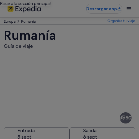
Pasar a la sección principal
Descargar app
Organiza tu viaje
Europa
Rumanía
Rumanía
Guía de viaje
Fotos
de
Rumanía
50
Entrada
Salida
5 sept
6 sept