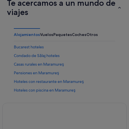
Te acercamos a un mundo de
Distrito de Hunedoara
viajes
Ialomița
Condado de Iași
Alojamientos
Vuelos
Paquetes
Coches
Otros
Ilfov
Bucarest hoteles
Maramureş
Condado de Sălaj hoteles
Mehedinti Olt
Casas rurales en Maramureş
Distrito de Mureș
Pensiones en Maramureş
Hoteles con restaurante en Maramureş
Neamț
Hoteles con piscina en Maramureş
Distrito de Olt
Apartamentos en Bucarest
Prahova
Hoteles en la playa en Maramureş
Distrito de Satu Mare
Distrito de Sibiu