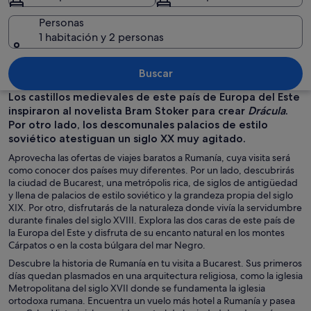
Personas
1 habitación y 2 personas
Calle con paraguas de colores colgand
Buscar
Los castillos medievales de este país de Europa del Este
inspiraron al novelista Bram Stoker para crear
Drácula
.
Por otro lado, los descomunales palacios de estilo
soviético atestiguan un siglo XX muy agitado.
Aprovecha las ofertas de viajes baratos a Rumanía, cuya visita será
como conocer dos países muy diferentes. Por un lado, descubrirás
la ciudad de Bucarest, una metrópolis rica, de siglos de antigüedad
y llena de palacios de estilo soviético y la grandeza propia del siglo
XIX. Por otro, disfrutarás de la naturaleza donde vivía la servidumbre
durante finales del siglo XVIII. Explora las dos caras de este país de
la Europa del Este y disfruta de su encanto natural en los montes
Cárpatos o en la costa búlgara del mar Negro.
Descubre la historia de Rumanía en tu visita a Bucarest. Sus primeros
días quedan plasmados en una arquitectura religiosa, como la iglesia
Metropolitana del siglo XVII donde se fundamenta la iglesia
ortodoxa rumana. Encuentra un vuelo más hotel a Rumanía y pasea