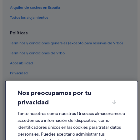
Alquiler de coches en España
Todos los alojamientos
Políticas
Términos y condiciones generales (excepto para reservas de Vrbo)
Términos y condiciones de Vrbo
Accesibilidad
Privacidad
Cookies
Nos preocupamos por tu
Condiciones de uso
privacidad
Información legal/contacto
Pautas sobre el contenido y cómo denunciar contenido
Tanto nosotros como nuestros
16
socios almacenamos o
accedemos a información del dispositivo, como
identificadores únicos en las cookies para tratar datos
Ayuda
personales. Puedes aceptar o administrar tus
Ayuda