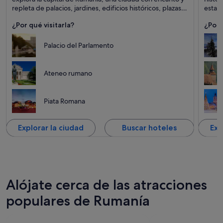
Museos
Iglesia
repleta de palacios, jardines, edificios históricos, plazas
esta f
arboladas y una vida nocturna de lo más animada.
¿Por qué visitarla?
¿Por 
Palacio del Parlamento
Ateneo rumano
Piata Romana
Explorar la ciudad
Buscar hoteles
Exp
Alójate cerca de las atracciones
populares de Rumanía