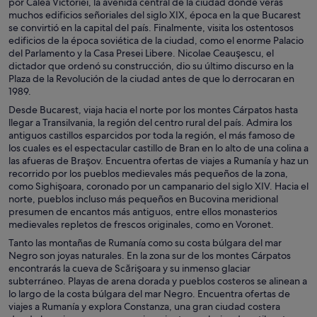
por Calea Victoriei, la avenida central de la ciudad donde verás
muchos edificios señoriales del siglo XIX, época en la que Bucarest
se convirtió en la capital del país. Finalmente, visita los ostentosos
edificios de la época soviética de la ciudad, como el enorme Palacio
del Parlamento y la Casa Presei Libere. Nicolae Ceauşescu, el
dictador que ordenó su construcción, dio su último discurso en la
Plaza de la Revolución de la ciudad antes de que lo derrocaran en
1989.
Desde Bucarest, viaja hacia el norte por los montes Cárpatos hasta
llegar a Transilvania, la región del centro rural del país. Admira los
antiguos castillos esparcidos por toda la región, el más famoso de
los cuales es el espectacular castillo de Bran en lo alto de una colina a
las afueras de Braşov. Encuentra ofertas de viajes a Rumanía y haz un
recorrido por los pueblos medievales más pequeños de la zona,
como Sighişoara, coronado por un campanario del siglo XIV. Hacia el
norte, pueblos incluso más pequeños en Bucovina meridional
presumen de encantos más antiguos, entre ellos monasterios
medievales repletos de frescos originales, como en Voronet.
Tanto las montañas de Rumanía como su costa búlgara del mar
Negro son joyas naturales. En la zona sur de los montes Cárpatos
encontrarás la cueva de Scărişoara y su inmenso glaciar
subterráneo. Playas de arena dorada y pueblos costeros se alinean a
lo largo de la costa búlgara del mar Negro. Encuentra ofertas de
viajes a Rumanía y explora Constanza, una gran ciudad costera