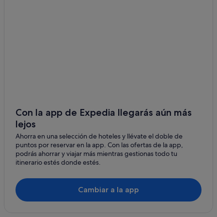
Distrito de Suceava
Condado de Sălaj
Teleorman
Timiş
Distrito de Tulcea
Distrito de Vaslui
Con la app de Expedia llegarás aún más
Vrancea
lejos
Ahorra en una selección de hoteles y llévate el doble de
Vâlcea
puntos por reservar en la app. Con las ofertas de la app,
podrás ahorrar y viajar más mientras gestionas todo tu
itinerario estés donde estés.
Cambiar a la app