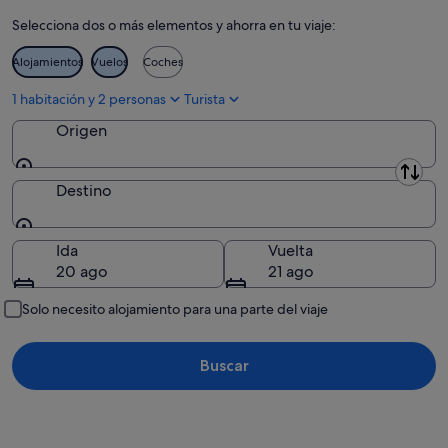
Selecciona dos o más elementos y ahorra en tu viaje:
Condado de Buzău
Alojamientos
Vuelos
Coches
Caraş-Severin
1 habitación y 2 personas
Turista
Cluj
Origen
Distrito de Constanța
Origen
Distrito de Covasna
Destino
Condado de Călărași
Destino
Ida
Vuelta
Dâmbovița
20 ago
21 ago
Condado de Dolj
Solo necesito alojamiento para una parte del viaje
Condado de Galați
Buscar
Distrito de Giurgiu
Distrito de Gorj
Harghita