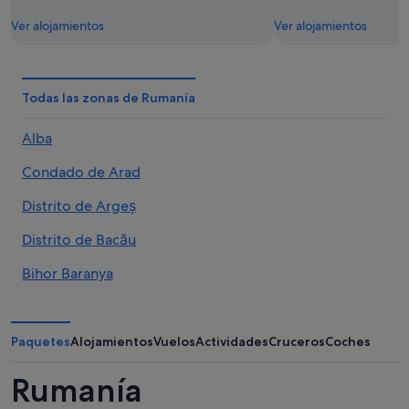
Ver alojamientos
Ver alojamientos
Todas las zonas de Rumanía
Alba
Condado de Arad
Distrito de Argeș
Distrito de Bacău
Bihor Baranya
Distrito de Bistrița-Năsăud
Condado de Botoșani
Paquetes
Alojamientos
Vuelos
Actividades
Cruceros
Coches
Distrito de Brașov
Rumanía
Condado de Brăila