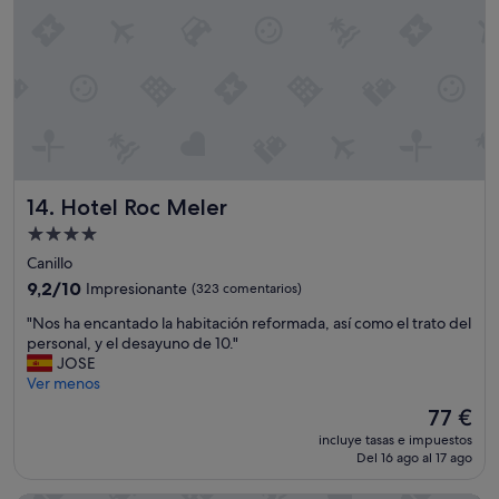
c
h
h
a
o
y
t
u
r
n
á
v
f
e
i
n
c
t
o
i
Hotel Roc Meler
14. Hotel Roc Meler
y
l
p
a
Alojamiento
o
d
de
Canillo
c
o
4.0 estrellas
9.2
9,2/10
Impresionante
(323 comentarios)
o
r
sobre
e
q
"
"Nos ha encantado la habitación reformada, así como el trato del
10,
s
u
N
personal, y el desayuno de 10."
Impresionante,
p
e
o
JOSE
(323 comentarios)
a
n
s
Ver menos
c
o
h
i
d
El
77 €
a
o
a
precio
incluye tasas e impuestos
e
d
n
actual
Del 16 ago al 17 ago
n
e
a
es
c
m
d
de