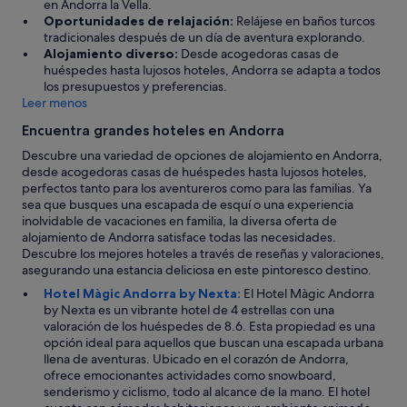
en Andorra la Vella.
s
p
Oportunidades de relajación:
Relájese en baños turcos
p
e
tradicionales después de un día de aventura explorando.
e
r
Alojamiento diverso:
Desde acogedoras casas de
c
d
huéspedes hasta lujosos hoteles, Andorra se adapta a todos
t
i
los presupuestos y preferencias.
o
d
Leer menos
a
o
l
e
Encuentra grandes hoteles en Andorra
s
n
e
Descubre una variedad de opciones de alojamiento en Andorra,
l
r
desde acogedoras casas de huéspedes hasta lujosos hoteles,
o
v
perfectos tanto para los aventureros como para las familias. Ya
s
i
sea que busques una escapada de esquí o una experiencia
a
c
inolvidable de vacaciones en familia, la diversa oferta de
s
i
alojamiento de Andorra satisface todas las necesidades.
c
o
Descubre los mejores hoteles a través de reseñas y valoraciones,
e
d
asegurando una estancia deliciosa en este pintoresco destino.
n
e
s
Hotel Màgic Andorra by Nexta:
El Hotel Màgic Andorra
l
o
by Nexta es un vibrante hotel de 4 estrellas con una
a
r
valoración de los huéspedes de 8.6. Esta propiedad es una
v
e
opción ideal para aquellos que buscan una escapada urbana
a
s
llena de aventuras. Ubicado en el corazón de Andorra,
d
.
ofrece emocionantes actividades como snowboard,
o
U
senderismo y ciclismo, todo al alcance de la mano. El hotel
r
n