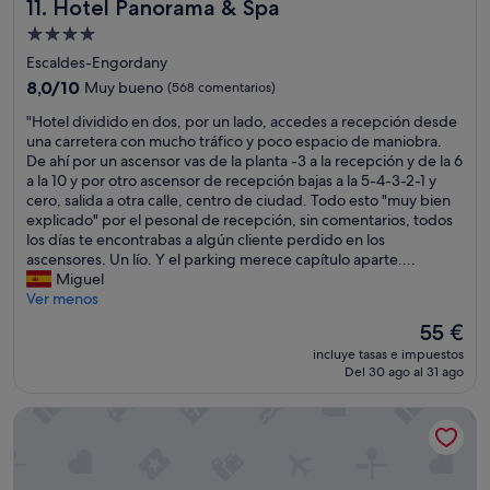
Hotel Panorama & Spa
11. Hotel Panorama & Spa
h
l
a
p
Alojamiento
s
e
de
Escaldes-Engordany
t
r
4.0 estrellas
a
8.0
o
8,0/10
Muy bueno
(568 comentarios)
l
sobre
l
"
"Hotel dividido en dos, por un lado, accedes a recepción desde
a
10,
o
H
una carretera con mucho tráfico y poco espacio de maniobra.
h
Muy
p
o
De ahí por un ascensor vas de la planta -3 a la recepción y de la 6
o
bueno,
e
t
a la 10 y por otro ascensor de recepción bajas a la 5-4-3-2-1 y
r
(568 comentarios)
o
e
cero, salida a otra calle, centro de ciudad. Todo esto "muy bien
a
r
l
explicado" por el pesonal de recepción, sin comentarios, todos
d
f
d
los días te encontrabas a algún cliente perdido en los
e
u
i
ascensores. Un lío. Y el parking merece capítulo aparte....
e
e
v
Miguel
n
r
i
Ver menos
t
o
d
r
n
El
55 €
i
a
l
precio
incluye tasas e impuestos
d
r
o
actual
Del 30 ago al 31 ago
o
a
s
es
e
l
e
de
Hotel Starc by Pierre & Vacances Premium
n
a
x
55 €
d
h
t
o
a
e
s
b
r