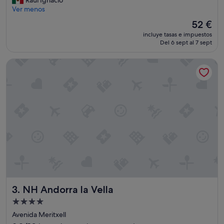
bueno,
y
Ver menos
(466 comentarios)
b
El
52 €
u
precio
incluye tasas e impuestos
e
actual
Del 6 sept al 7 sept
n
es
a
de
NH Andorra la Vella
o
52 €
p
c
i
ó
n
p
a
r
a
v
i
a
j
NH Andorra la Vella
3. NH Andorra la Vella
a
r
Alojamiento
c
de
Avenida Meritxell
o
4.0 estrellas