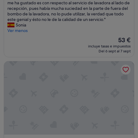
d
a
me ha gustado es con respecto al servicio de lavadora al lado de
r
r
a
s
recepción, pues había mucha suciedad en la parte de fuera del
v
s
,
e
bombo de la lavadora, no lo pude utilizar, la verdad que todo
a
i
a
g
este genial y ésto no le de la calidad de un servicio."
s
n
s
u
Sonia
d
o
í
n
Ver menos
e
h
c
d
l
u
El
53 €
o
a
a
b
precio
m
incluye tasas e impuestos
v
p
i
actual
o
Del 6 sept al 7 sept
e
l
e
es
e
z
a
s
de
l
Sport Hotel Hermitage & Spa
q
n
e
53 €
t
u
t
n
r
e
a
a
a
v
-
d
t
u
3
a
o
e
a
L
d
l
l
a
e
v
a
h
l
o
r
a
p
,
e
b
e
t
c
i
r
o
e
t
s
d
p
a
o
o
c
c