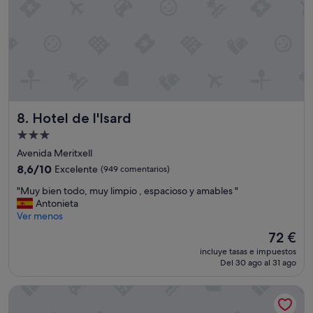
e
e
t
s
e
a
s
r
"
é
"
Hotel de l'Isard
8. Hotel de l'Isard
Alojamiento
de
Avenida Meritxell
3.0 estrellas
8.6
8,6/10
Excelente
(949 comentarios)
sobre
"
"Muy bien todo, muy limpio , espacioso y amables "
10,
M
Antonieta
Excelente,
u
Ver menos
(949 comentarios)
y
El
72 €
b
precio
incluye tasas e impuestos
i
actual
Del 30 ago al 31 ago
e
es
n
de
Hotel Piolets Soldeu Centre by Nexta
t
72 €
o