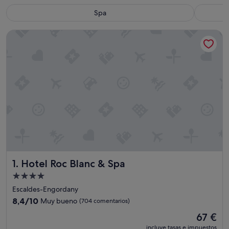
Spa
Hotel Roc Blanc & Spa
Hotel Roc Blanc & Spa
1. Hotel Roc Blanc & Spa
Alojamiento
de
Escaldes-Engordany
4.0 estrellas
8.4
8,4/10
Muy bueno
(704 comentarios)
sobre
El
67 €
10,
precio
Muy
incluye tasas e impuestos