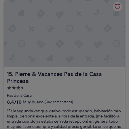
Pierre & Vacances Pas de la Casa Princesa
a
a
a
77 €
n
n
d
t
i
e
a
o
a
d
b
i
o
r
r
l
a
e
a
.
y
h
D
u
a
e
n
b
a
p
i
h
i
t
í
n
a
p
g
Pierre & Vacances Pas de la Casa Princesa
15. Pierre & Vacances Pas de la Casa
c
o
u
i
Princesa
r
i
ó
u
n
Alojamiento
n
n
o
de
r
Pas de la Casa
a
q
e
3.5 estrellas
s
8.4
8,4/10
Muy bueno
u
(342 comentarios)
f
c
sobre
e
o
"
"Es la segunda vez que vuelvo, todo estupendo, habitación muy
e
10,
m
r
E
limpia, personal excelente a la hora de la entrada, (me facilitó la
n
Muy
e
m
s
entrada cuando ya estaba cerrada recepción) en general todo
s
bueno,
j
a
l
muy bien como siempre y calidad precio genial. Lo único que no
o
(342 comentarios)
o