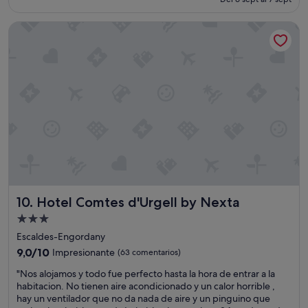
e
a
es
m
b
de
Hotel Comtes d'Urgell by Nexta
a
l
63 €
s
e
i
s
a
"
d
o
r
u
i
d
o
,
s
e
Hotel Comtes d'Urgell by Nexta
10. Hotel Comtes d'Urgell by Nexta
e
s
Alojamiento
c
de
Escaldes-Engordany
u
3.0 estrellas
c
9.0
9,0/10
Impresionante
(63 comentarios)
h
sobre
"
"Nos alojamos y todo fue perfecto hasta la hora de entrar a la
a
10,
N
habitacion. No tienen aire acondicionado y un calor horrible ,
b
Impresionante,
o
hay un ventilador que no da nada de aire y un pinguino que
a
(63 comentarios)