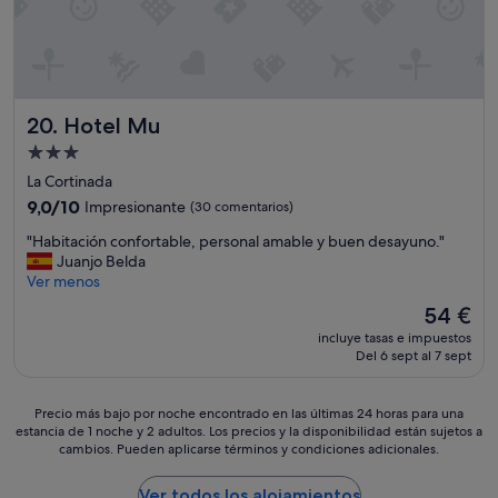
a
o
o
c
e
c
e
s
h
r
t
e
r
o
h
a
"
e
d
Hotel Mu
20. Hotel Mu
m
m
a
u
o
Alojamiento
r
y
s
de
e
La Cortinada
b
e
3.0 estrellas
c
9.0
i
9,0/10
Impresionante
s
(30 comentarios)
e
sobre
e
t
"
p
"Habitación confortable, personal amable y buen desayuno."
10,
n
a
H
c
Juanjo Belda
Impresionante,
e
d
a
i
Ver menos
(30 comentarios)
x
o
b
ó
p
v
El
54 €
i
n
l
a
precio
incluye tasas e impuestos
t
)
i
r
actual
Del 6 sept al 7 sept
a
e
c
i
es
c
n
a
o
de
i
g
d
s
54 €
Precio
Precio más bajo por noche encontrado en las últimas 24 horas para una
ó
e
o
h
estancia de 1 noche y 2 adultos. Los precios y la disponibilidad están sujetos a
más
n
n
"
u
cambios. Pueden aplicarse términos y condiciones adicionales.
bajo
c
e
p
e
por
o
r
o
s
noche
Ver todos los alojamientos