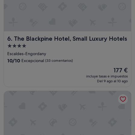
b
l
e
.
E
l
d
The Blackpine Hotel, Small Luxury Hotels
6. The Blackpine Hotel, Small Luxury Hotels
e
s
Alojamiento
a
de
Escaldes-Engordany
y
4.0 estrellas
10.0
u
10/10
Excepcional
(33 comentarios)
sobre
n
El
177 €
10,
o
precio
Excepcional,
b
incluye tasas e impuestos
actual
Del 9 ago al 10 ago
(33 comentarios)
u
es
f
de
f
Suites Plaza Hotel & Wellness
177 €
e
t
m
u
y
v
a