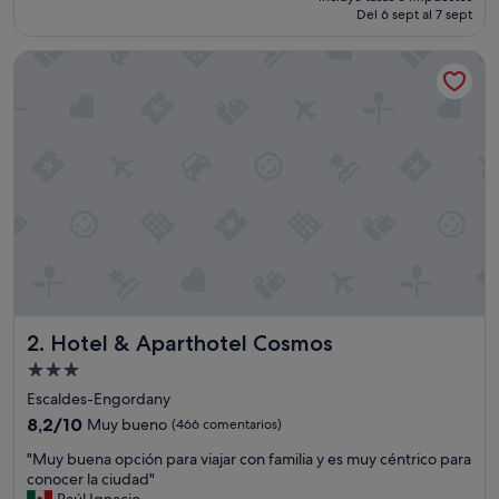
actual
Del 6 sept al 7 sept
bueno,
es
(704 comentarios)
de
Hotel & Aparthotel Cosmos
67 €
Hotel & Aparthotel Cosmos
2. Hotel & Aparthotel Cosmos
Alojamiento
de
Escaldes-Engordany
3.0 estrellas
8.2
8,2/10
Muy bueno
(466 comentarios)
sobre
"
"Muy buena opción para viajar con familia y es muy céntrico para
10,
M
conocer la ciudad"
Muy
u
Raúl Ignacio