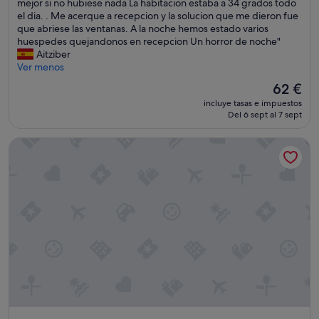
s
mejor si no hubiese nada La habitacion estaba a 34 grados todo
n
a
el dia. . Me acerque a recepcion y la solucion que me dieron fue
l
l
que abriese las ventanas. A la noche hemos estado varios
o
o
huespedes quejandonos en recepcion Un horror de noche"
s
j
Aitziber
r
a
Ver menos
u
m
i
El
62 €
o
d
precio
incluye tasas e impuestos
s
o
actual
Del 6 sept al 7 sept
y
s
es
t
d
de
Hotel Panorama & Spa
o
e
62 €
d
d
o
e
f
n
u
t
e
r
p
o
e
d
r
e
f
l
e
h
c
o
t
t
o
e