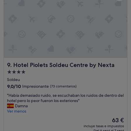
d
o
,
m
u
y
l
i
m
p
i
o
Hotel Piolets Soldeu Centre by Nexta
9. Hotel Piolets Soldeu Centre by Nexta
,
e
Alojamiento
s
de
Soldeu
p
4.0 estrellas
a
9.0
9,0/10
Impresionante
(73 comentarios)
c
sobre
"
"Había demasiado ruido, se escuchaban los ruidos de dentro del
i
10,
H
hotel pero lo peor fueron los exteriores"
o
Impresionante,
a
Damna
s
(73 comentarios)
b
Ver menos
o
í
y
El
63 €
a
a
precio
incluye tasas e impuestos
d
m
actual
Del 6 sept al 7 sept