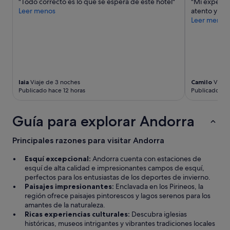
"Todo correcto es lo que se espera de este hotel"
"Mi experie
c
e
Leer menos
atento y edu
o
e
Leer menos
q
n
u
c
e
o
n
n
o
t
m
r
e
a
laia
Viaje de 3 noches
Camilo
Viaje
h
b
Publicado hace 12 horas
Publicado hac
a
a
g
s
u
a
Guía para explorar Andorra
s
a
t
l
Principales razones para visitar Andorra
a
g
d
ú
Esquí excepcional:
Andorra cuenta con estaciones de
o
n
esquí de alta calidad e impresionantes campos de esquí,
e
c
perfectos para los entusiastas de los deportes de invierno.
s
l
Paisajes impresionantes:
Enclavada en los Pirineos, la
c
i
región ofrece paisajes pintorescos y lagos serenos para los
o
e
amantes de la naturaleza.
n
n
Ricas experiencias culturales:
Descubra iglesias
r
t
históricas, museos intrigantes y vibrantes tradiciones locales
e
e