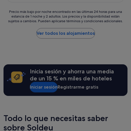
es
e
e
a
i
de
p
n
i
c
70 €
Precio
Precio más bajo por noche encontrado en las últimas 24 horas para una
i
i
r
a
estancia de 1 noche y 2 adultos. Los precios y la disponibilidad están
más
s
t
e
(
sujetos a cambios. Pueden aplicarse términos y condiciones adicionales.
bajo
c
i
y
n
por
i
e
u
a
noche
Ver todos los alojamientos
n
s
n
d
encontrado
a
t
p
a
en
/
i
i
e
las
s
e
n
s
últimas
p
n
g
p
24 horas
a
e
u
e
para
p
n
i
c
una
e
Inicia sesión y ahorra una media
u
n
t
estancia
r
n
de un 15 % en miles de hoteles
o
a
de
m
c
q
c
1 noche
a
Iniciar sesión
Registrarme gratis
o
u
u
y
n
s
e
l
2 adultos.
e
t
m
a
Los
c
o
e
r
precios
i
e
j
)
y
ó
x
o
,
Todo lo que necesitas saber
la
c
t
r
m
disponibilidad
e
r
sobre Soldeu
s
a
están
r
a
i