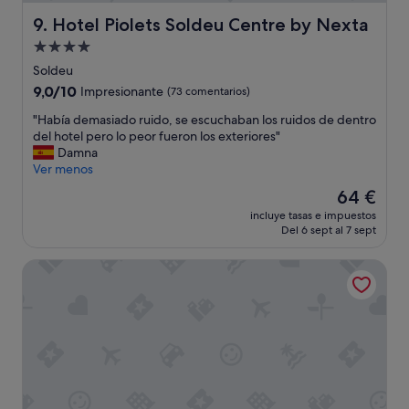
Hotel Piolets Soldeu Centre by Nexta
9. Hotel Piolets Soldeu Centre by Nexta
Alojamiento
de
Soldeu
4.0 estrellas
9.0
9,0/10
Impresionante
(73 comentarios)
sobre
"
"Había demasiado ruido, se escuchaban los ruidos de dentro
10,
H
del hotel pero lo peor fueron los exteriores"
Impresionante,
a
Damna
(73 comentarios)
b
Ver menos
í
El
64 €
a
precio
incluye tasas e impuestos
d
actual
Del 6 sept al 7 sept
e
es
m
de
Hotel Roc Blanc & Spa
a
64 €
s
i
a
d
o
r
u
i