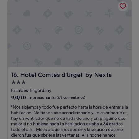
Hotel Comtes d'Urgell by Nexta
o
104 €
e
r
a
v
a
r
i
a
d
o
y
e
Hotel Comtes d'Urgell by Nexta
s
16. Hotel Comtes d'Urgell by Nexta
t
Alojamiento
a
de
Escaldes-Engordany
b
3.0 estrellas
a
9.0
9,0/10
Impresionante
(63 comentarios)
m
sobre
"
"Nos alojamos y todo fue perfecto hasta la hora de entrar a la
u
10,
N
habitacion. No tienen aire acondicionado y un calor horrible ,
y
Impresionante,
o
hay un ventilador que no da nada de aire y un pinguino que
b
(63 comentarios)
s
mejor si no hubiese nada La habitacion estaba a 34 grados
u
a
todo el dia. . Me acerque a recepcion y la solucion que me
e
l
dieron fue que abriese las ventanas. A la noche hemos
n