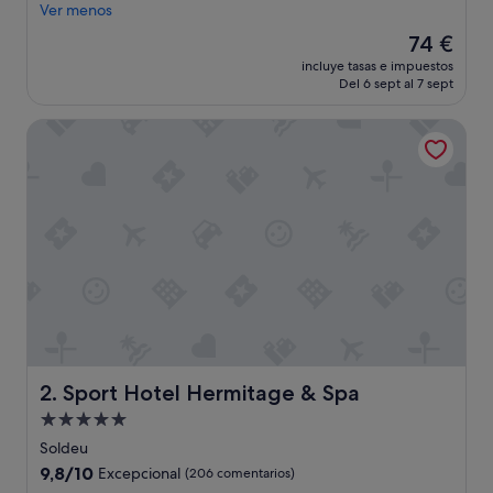
c
Ver menos
e
El
74 €
l
precio
incluye tasas e impuestos
e
actual
Del 6 sept al 7 sept
n
es
t
de
Sport Hotel Hermitage & Spa
e
74 €
u
b
i
c
a
c
i
ó
n
,
m
u
y
Sport Hotel Hermitage & Spa
2. Sport Hotel Hermitage & Spa
l
Alojamiento
i
de
m
Soldeu
p
5.0 estrellas
9.8
9,8/10
Excepcional
(206 comentarios)
i
sobre