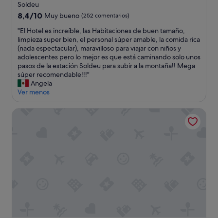
de
t
e
Soldeu
a
4.0 estrellas
a
8.4
8,4/10
Muy bueno
(252 comentarios)
l
p
sobre
a
a
"
"El Hotel es increíble, las Habitaciones de buen tamaño,
10,
h
r
E
limpieza super bien, el personal súper amable, la comida rica
Muy
o
c
l
(nada espectacular), maravilloso para viajar con niños y
bueno,
r
a
H
adolescentes pero lo mejor es que está caminando solo unos
(252 comentarios)
a
m
o
pasos de la estación Soldeu para subir a la montaña!! Mega
d
i
t
súper recomendable!!!"
e
e
e
Angela
e
n
l
Ver menos
n
t
e
t
o
s
Novotel Andorra
r
n
i
a
o
n
r
s
c
a
p
r
l
a
e
a
r
í
h
e
b
a
c
l
b
i
e
i
ó
,
t
e
l
a
x
a