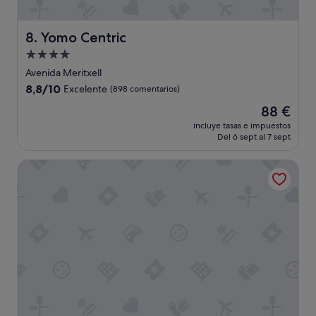
Yomo Centric
8. Yomo Centric
Alojamiento
de
Avenida Meritxell
4.0 estrellas
8.8
8,8/10
Excelente
(898 comentarios)
sobre
El
88 €
10,
precio
Excelente,
incluye tasas e impuestos
actual
Del 6 sept al 7 sept
(898 comentarios)
es
de
Hotel Piolets Soldeu Centre by Nexta
88 €