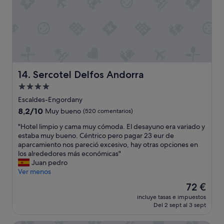
p
u
r
y
e
l
.
i
T
m
e
p
a
i
y
o
Sercotel Delfos Andorra
14. Sercotel Delfos Andorra
u
,
d
Alojamiento
e
a
de
s
Escaldes-Engordany
b
p
4.0 estrellas
8.2
8,2/10
a
Muy bueno
(520 comentarios)
a
sobre
n
c
"
"Hotel limpio y cama muy cómoda. El desayuno era variado y
10,
e
i
H
estaba muy bueno. Céntrico pero pagar 23 eur de
Muy
n
o
o
aparcamiento nos pareció excesivo, hay otras opciones en
bueno,
c
s
t
los alrededores más económicas"
(520 comentarios)
u
o
e
Juan pedro
a
y
l
Ver menos
l
a
l
q
El
72 €
m
i
u
precio
a
incluye tasas e impuestos
m
i
actual
Del 2 sept al 3 sept
b
p
e
es
l
i
r
de