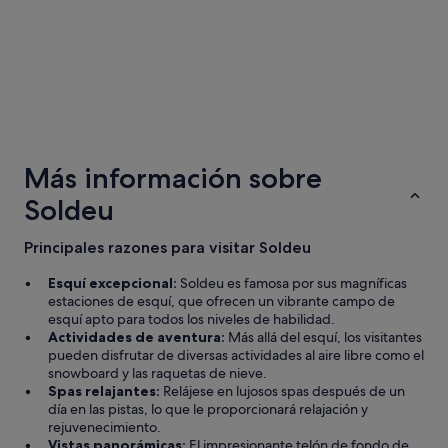
v
o
o
2
p
i
l
s
i
sept
c
u
p
s
i
c
a
c
o
i
s
i
a
o
o
n
l
n
s
a
a
q
Hoteles de 5 estrellas
d
Hoteles d
.
h
u
e
12 alojamientos
94 alojamie
"
a
e
l
Más información sobre
b
m
a
i
Soldeu
e
e
t
d
s
a
i
t
Principales razones para visitar Soldeu
c
e
a
i
r
c
Esquí excepcional:
Soldeu es famosa por sus magníficas
ó
o
i
estaciones de esquí, que ofrecen un vibrante campo de
n
n
ó
esquí apto para todos los niveles de habilidad.
,
f
n
Actividades de aventura:
Más allá del esquí, los visitantes
n
u
S
pueden disfrutar de diversas actividades al aire libre como el
i
e
o
snowboard y las raquetas de nieve.
d
q
l
Spas relajantes:
Relájese en lujosos spas después de un
e
u
d
día en las pistas, lo que le proporcionará relajación y
u
e
e
rejuvenecimiento.
n
a
u
Vistas panorámicas:
El impresionante telón de fondo de