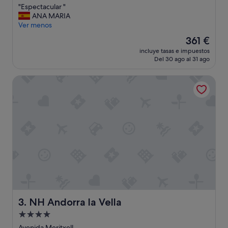
o
"
"Espectacular "
10,
,
E
ANA MARIA
Excepcional,
p
s
Ver menos
(206 comentarios)
e
p
El
361 €
r
e
precio
s
incluye tasas e impuestos
c
actual
Del 30 ago al 31 ago
o
t
es
n
a
de
a
NH Andorra la Vella
c
361 €
l
u
m
l
u
a
y
r
a
"
m
a
b
l
e
.
E
l
NH Andorra la Vella
3. NH Andorra la Vella
d
Alojamiento
e
s
de
Avenida Meritxell