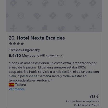
e
e
u
a
o
n
t
n
s
n
e
e
v
"
a
l
s
e
l
h
"
n
s
o
t
ú
t
i
p
e
l
e
l
Hotel Nexta Escaldes
20. Hotel Nexta Escaldes
a
r
c
d
a
Alojamiento
o
o
m
n
de
Escaldes-Engordany
r
a
t
4.0 estrellas
q
8.4
8,4/10
b
Muy bueno
(418 comentarios)
i
u
sobre
l
g
"
"Todas las amenities tienen un costo extra, empezando por
e
10,
e
u
T
el uso de la piscina. El parking siempre estaba 100%
n
Muy
,
o
o
ocupado. No había servicio a la habitación, ni de un vaso con
o
bueno,
l
y
d
hielo, a pesar de ser semana santa y todavía estar en
d
(418 comentarios)
a
l
a
temporada alta en Andorra. "
a
c
a
s
Tatiana
n
o
z
l
Ver menos
a
m
o
a
d
i
El
70 €
n
s
a
d
precio
a
incluye tasas e impuestos
a
d
a
actual
d
Del 6 sept al 7 sept
m
e
r