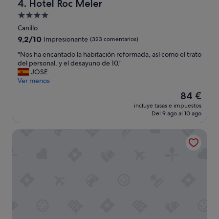
t
Hotel Roc Meler
4. Hotel Roc Meler
i
a
Alojamiento
n
c
i
de
i
Canillo
t
o
4.0 estrellas
9.2
9,2/10
Impresionante
(323 comentarios)
i
n
sobre
v
e
"
"Nos ha encantado la habitación reformada, así como el trato
10,
a
s
N
del personal, y el desayuno de 10."
Impresionante,
m
c
o
JOSE
(323 comentarios)
e
o
s
Ver menos
n
n
h
El
84 €
t
f
a
precio
e
o
incluye tasas e impuestos
e
actual
r
Del 9 ago al 10 ago
r
n
es
e
t
c
de
g
a
Andorra Park Hotel
a
84 €
r
b
n
e
l
t
s
e
a
a
s
d
r
.
o
é
D
l
"
e
a
s
h
a
a