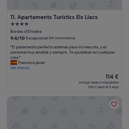
e
d
e
Apartaments Turístics Els Llacs
11. Apartaments Turístics Els Llacs
n
t
Alojamiento
r
de
Bordes d'Envalira
o
4.0 estrellas
9.4
9,4/10
Excepcional
(54 comentarios)
d
sobre
e
"
"El parlamento perfecto ademas para mi mascota, y el
10,
l
E
personal muy amable y siempre. Te ayudaban en cualquier
Excepcional,
h
l
cosa."
(54 comentarios)
o
p
Francisco javier
t
a
Ver menos
e
r
l
El
114 €
l
p
precio
incluye tasas e impuestos
a
e
actual
Del 2 sept al 3 sept
m
r
es
e
o
de
Serras Andorra
n
l
114 €
t
o
o
p
p
e
e
o
r
r