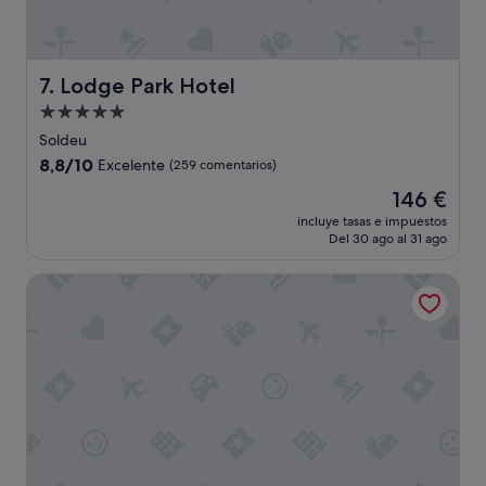
a
y
u
n
Lodge Park Hotel
7. Lodge Park Hotel
o
d
Alojamiento
e
de
Soldeu
1
5.0 estrellas
8.8
8,8/10
0
Excelente
(259 comentarios)
sobre
.
El
146 €
10,
"
precio
Excelente,
incluye tasas e impuestos
actual
Del 30 ago al 31 ago
(259 comentarios)
es
de
Yomo Centric
146 €