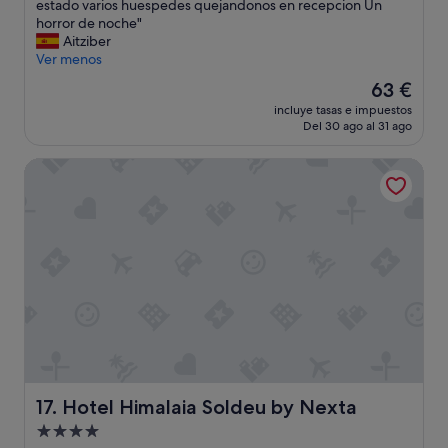
o
estado varios huespedes quejandonos en recepcion Un
o
j
horror de noche"
.
a
Aitziber
C
m
Ver menos
é
o
n
El
63 €
s
t
precio
incluye tasas e impuestos
y
r
actual
Del 30 ago al 31 ago
t
i
es
o
c
de
Hotel Himalaia Soldeu by Nexta
d
o
63 €
o
p
f
e
u
r
e
o
p
p
e
a
r
g
f
a
e
r
c
2
t
3
o
e
h
u
Hotel Himalaia Soldeu by Nexta
17. Hotel Himalaia Soldeu by Nexta
a
r
Alojamiento
s
d