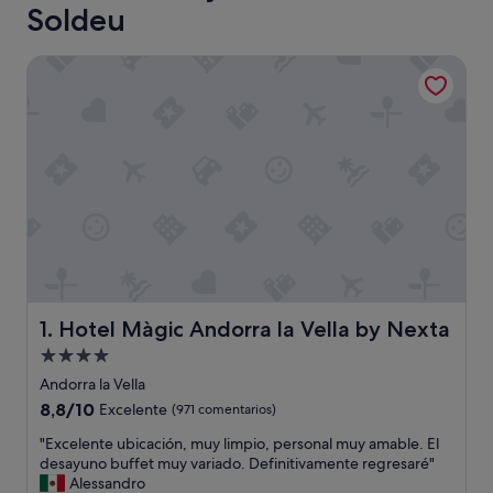
Soldeu
Hotel Màgic Andorra la Vella by Nexta
Hotel Màgic Andorra la Vella by Nexta
1. Hotel Màgic Andorra la Vella by Nexta
Alojamiento
de
Andorra la Vella
4.0 estrellas
8.8
8,8/10
Excelente
(971 comentarios)
sobre
"
"Excelente ubicación, muy limpio, personal muy amable. El
10,
E
desayuno buffet muy variado. Definitivamente regresaré"
Excelente,
x
Alessandro
(971 comentarios)