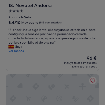
c
c
s
Novotel Andorra
18. Novotel Andorra
i
e
H
o
s
a
Alojamiento
n
i
b
de
Andorra la Vella
.
v
i
4.0 estrellas
8.4
8,4/10
Muy bueno
(818 comentarios)
N
o
t
sobre
o
,
a
"
"El check-in fue algo lento, el desayuno se ofrecía en el hotel
10,
t
h
c
E
contiguo y la zona de piscina/spa permaneció cerrada
Muy
i
a
i
l
durante toda la estancia, a pesar de que elegimos este hotel
bueno,
e
y
o
c
por la disponibilidad de piscina."
(818 comentarios)
n
o
n
h
Lloyd
e
t
e
e
Ver menos
n
r
s
c
a
a
d
El
96 €
k
i
s
e
precio
incluye tasas e impuestos
-
r
o
b
actual
Del 6 sept al 7 sept
i
e
p
u
es
n
a
c
e
de
Suites Plaza Hotel & Wellness
f
c
i
n
96 €
u
o
o
t
e
n
n
a
a
d
e
m
l
i
s
a
g
c
e
ñ
o
i
n
o