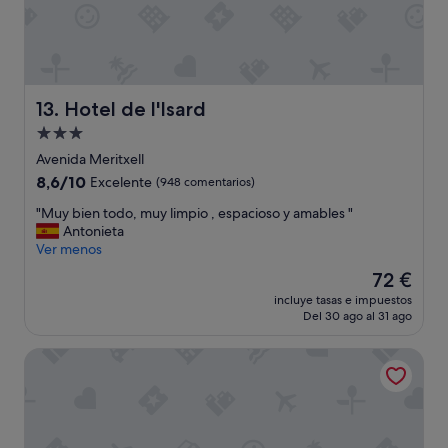
y
e
l
p
e
r
Hotel de l'Isard
13. Hotel de l'Isard
s
o
Alojamiento
n
de
Avenida Meritxell
a
3.0 estrellas
8.6
8,6/10
Excelente
(948 comentarios)
l
sobre
m
"
"Muy bien todo, muy limpio , espacioso y amables "
10,
u
M
Antonieta
Excelente,
y
u
Ver menos
(948 comentarios)
a
y
m
El
72 €
b
a
precio
incluye tasas e impuestos
i
b
actual
Del 30 ago al 31 ago
e
l
es
n
e
de
Sercotel Delfos Andorra
t
y
72 €
o
s
d
i
o
e
,
m
m