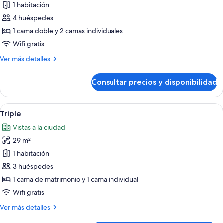
de
1 habitación
Habitación
4 huéspedes
familiar
1 cama doble y 2 camas individuales
Wifi gratis
Más
Ver más detalles
detalles
de
Consultar precios y disponibilidad
Habitación
familiar
Abrir
Habitación de hotel moderna con una 
1
Triple
todas
Vistas a la ciudad
las
29 m²
fotos
de
1 habitación
Triple
3 huéspedes
1 cama de matrimonio y 1 cama individual
Wifi gratis
Más
Ver más detalles
detalles