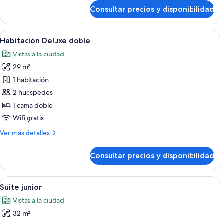
de
Consultar precios y disponibilidad
Habitación
superior
Abrir
Habitación de hotel moderna con una 
8
Habitación Deluxe doble
todas
Vistas a la ciudad
las
29 m²
fotos
de
1 habitación
Habitación
2 huéspedes
Deluxe
1 cama doble
doble
Wifi gratis
Más
Ver más detalles
detalles
de
Consultar precios y disponibilidad
Habitación
Deluxe
doble
Abrir
Una habitación de hotel moderna con so
8
Suite junior
todas
Vistas a la ciudad
las
32 m²
fotos