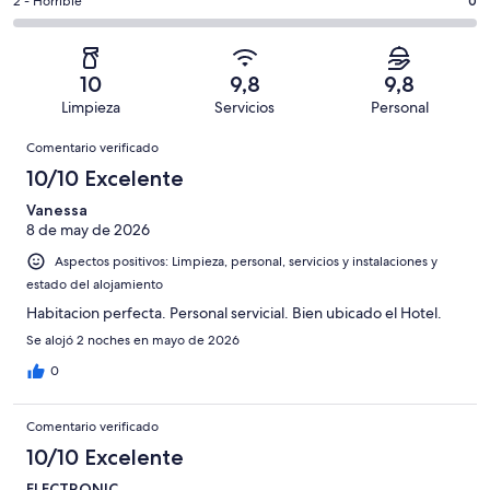
33
un
0
2 - Horrible
0
de
de
con
total
comentarios
33
un
una
de
de
con
total
puntuación
33
un
una
de
10
9,8
9,8
de
con
total
puntuación
33
Limpieza
Servicios
Personal
10
una
de
de
con
Comentarios
-
puntuación
33
8
Comentario verificado
una
Excelente
de
con
-
puntuación
10/10 Excelente
6
una
Bueno
de
-
puntuación
Vanessa
4
Normal
8 de may de 2026
de
-
2
Aspectos positivos: Limpieza, personal, servicios y instalaciones y
Mediocre
-
estado del alojamiento
Horrible
Habitacion perfecta. Personal servicial. Bien ubicado el Hotel.
Se alojó 2 noches en mayo de 2026
0
Comentario verificado
10/10 Excelente
ELECTRONIC