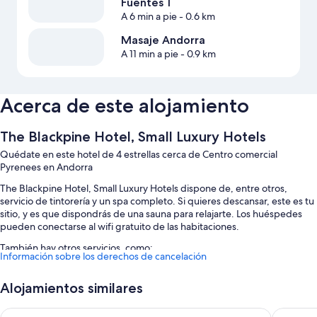
Fuentes 1
A 6 min a pie
- 0.6 km
Masaje Andorra
A 11 min a pie
- 0.9 km
Acerca de este alojamiento
The Blackpine Hotel, Small Luxury Hotels
Quédate en este hotel de 4 estrellas cerca de Centro comercial
Pyrenees en Andorra
The Blackpine Hotel, Small Luxury Hotels dispone de, entre otros,
servicio de tintorería y un spa completo. Si quieres descansar, este es tu
sitio, y es que dispondrás de una sauna para relajarte. Los huéspedes
pueden conectarse al wifi gratuito de las habitaciones.
También hay otros servicios, como:
Información sobre los derechos de cancelación
Desayuno completo (de pago), un servicio de recepción las 24 horas
y consigna de equipaje
Alojamientos similares
Servicios de conserjería, espacios sin humos y asistencia turística y
Hotel Metropolis
Hotel Co
para la compra de entradas