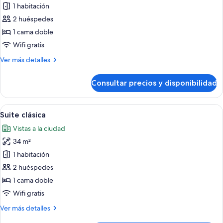
de
1 habitación
Suite
2 huéspedes
junior
1 cama doble
Wifi gratis
Más
Ver más detalles
detalles
de
Consultar precios y disponibilidad
Suite
junior
Abrir
Una habitación de hotel moderna con 
9
Suite clásica
todas
Vistas a la ciudad
las
34 m²
fotos
de
1 habitación
Suite
2 huéspedes
clásica
1 cama doble
Wifi gratis
Más
Ver más detalles
detalles