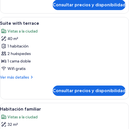
de
Consultar precios y disponibilidad
Suite
clásica
Abrir
Una habitación de hotel moderna con t
12
Suite with terrace
todas
Vistas a la ciudad
las
40 m²
fotos
de
1 habitación
Suite
2 huéspedes
with
1 cama doble
terrace
Wifi gratis
Más
Ver más detalles
detalles
de
Consultar precios y disponibilidad
Suite
with
terrace
Abrir
Un dormitorio moderno con una cama g
1
Habitación familiar
todas
Vistas a la ciudad
las
32 m²
fotos