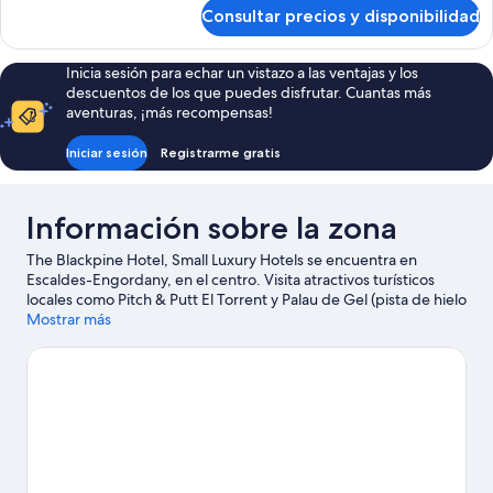
de
Consultar precios y disponibilidad
Triple
Inicia sesión para echar un vistazo a las ventajas y los
descuentos de los que puedes disfrutar. Cuantas más
aventuras, ¡más recompensas!
Iniciar sesión
Registrarme gratis
Información sobre la zona
The Blackpine Hotel, Small Luxury Hotels se encuentra en
Escaldes-Engordany, en el centro. Visita atractivos turísticos
locales como Pitch & Putt El Torrent y Palau de Gel (pista de hielo
y piscina); si prefieres ir de compras, acércate a Centro
Mostrar más
comercial Pyrenees en Andorra o Centro Comercial Illa
Carlemany. ¿Te apetece disfrutar de un evento especial?
Puedes consultar el calendario de Estadi Comunal de Aixovall o
Devk-Arena. Dedica algo de tiempo a descubrir cuáles son las
actividades de la zona, entre las que se incluyen el snowboard y
las pistas de esquí.
Ver guía de viaje de Les Escaldes