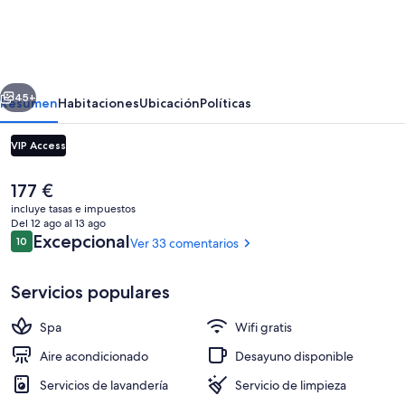
Blackpine
Hotel,
Small
erior
Siguiente
Luxury
45+
Resumen
Habitaciones
Ubicación
Políticas
Hotels
VIP Access
El
177 €
precio
incluye tasas e impuestos
actual
Del 12 ago al 13 ago
es
Comentarios
Excepcional
10
Ver 33 comentarios
10 de 10
de
177 €
Servicios populares
Suite with terrace | Zona de estar | Su
Spa
Wifi gratis
Aire acondicionado
Desayuno disponible
Servicios de lavandería
Servicio de limpieza