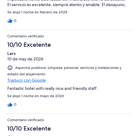
El servicio es excelente, siempre atento y amable. El desayuno,
además, es de muy buena calidad. Una opción altamente
Se alojó 1 noche en febrero de 2025
recomendable si buscas comodidad y buen trato en un
ambiente acogedor.
0
Comentario verificado
10/10 Excelente
Lars
10 de may de 2026
Aspectos positivos: Limpieza, personal, servicios y instalaciones y
estado del alojamiento
Traducir con Google
Fantastic hotel with really nice and friendly staff
Se alojó 1 noche en mayo de 2026
0
Comentario verificado
10/10 Excelente