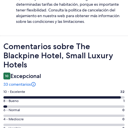
determinadas tarifas de habitación, porque es importante
tener flexibilidad. Consulta la política de cancelación del
alojamiento en nuestra web para obtener más información
sobre las condiciones y las limitaciones.
Comentarios
Comentarios sobre The
Blackpine Hotel, Small Luxury
Hotels
Excepcional
10
33 comentarios
32
10 - Excelente
32
comentarios
1
8 - Bueno
1
de
comentarios
un
0
6 - Normal
0
de
total
comentarios
un
0
4 - Mediocre
0
de
de
total
comentarios