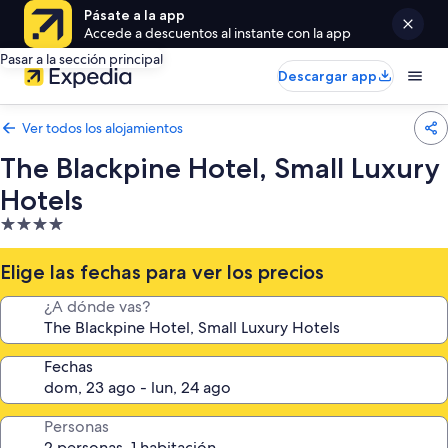
Pásate a la app
Accede a descuentos al instante con la app
Pasar a la sección principal
Descargar app
Ver todos los alojamientos
The Blackpine Hotel, Small Luxury
Hotels
Alojamiento
de
4.0 estrellas
Elige las fechas para ver los precios
¿A dónde vas?
Fechas
Personas