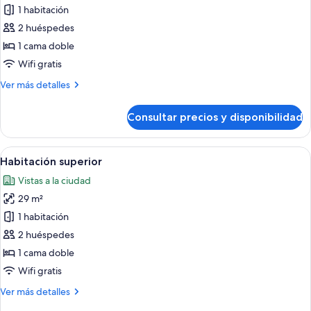
de
1 habitación
Habitación
2 huéspedes
estándar
1 cama doble
Wifi gratis
Más
Ver más detalles
detalles
de
Consultar precios y disponibilidad
Habitación
estándar
Abrir
Habitación de hotel moderna con una 
4
Habitación superior
todas
Vistas a la ciudad
las
29 m²
fotos
de
1 habitación
Habitación
2 huéspedes
superior
1 cama doble
Wifi gratis
Más
Ver más detalles
detalles