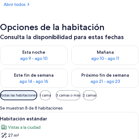
Abrir todos
Opciones de la habitación
Consulta la disponibilidad para estas fechas
Consulta la disponibilidad para esta noche, ago 9 - ago 10
Consulta la disponibilidad par
Esta noche
Mañana
ago 9 - ago 10
ago 10 - ago 11
Consulta la disponibilidad para este fin de semana, ago 14 - a
Consulta la disponibilidad par
Este fin de semana
Próximo fin de semana
ago 14 - ago 16
ago 21 - ago 23
Filtros
Todas las habitaciones
1 cama
3 camas o más
2 camas
disponibles
para
Se muestran 8 de 8 habitaciones
las
Abrir
Un dormitorio moderno con una cama g
7
Habitación estándar
habitaciones
todas
Vistas a la ciudad
las
27 m²
fotos