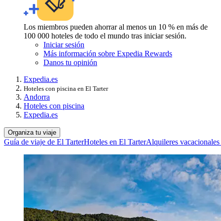
Los miembros pueden ahorrar al menos un 10 % en más de
100 000 hoteles de todo el mundo tras iniciar sesión.
Iniciar sesión
Más información sobre Expedia Rewards
Danos tu opinión
Expedia.es
Hoteles con piscina en El Tarter
Andorra
Hoteles con piscina
Expedia.es
Organiza tu viaje
Guía de viaje de El Tarter
Hoteles en El Tarter
Alquileres vacacionales 