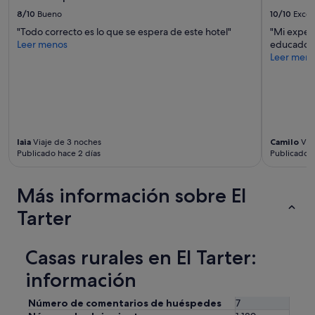
e
adicionales.
8/10
Bueno
10/10
Excel
s
n
"Todo correcto es lo que se espera de este hotel"
"Mi experi
o
Leer menos
educado, s
s
Leer men
o
n
l
a
s
m
laia
Viaje de 3 noches
Camilo
Via
e
Publicado hace 2 días
Publicado h
j
o
r
Más información sobre El
e
s
Tarter
,
p
e
Casas rurales en El Tarter:
r
o
información
u
n
Número de comentarios de huéspedes
7
o