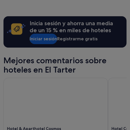
a
en
m
las
o
últimas
s
24 horas
m
Inicia sesión y ahorra una media
para
u
una
de un 15 % en miles de hoteles
y
estancia
b
Iniciar sesión
Registrarme gratis
de
i
1 noche
e
y
n
2 adultos.
Mejores comentarios sobre
.
Los
L
precios
hoteles en El Tarter
a
y
s
la
h
Hotel & Aparthotel Cosmos
Hotel Cér
disponibilidad
a
están
b
sujetos
i
a
t
cambios.
a
Pueden
c
aplicarse
i
términos
o
y
n
condiciones
Hotel & Aparthotel Cosmos
Hotel Cér