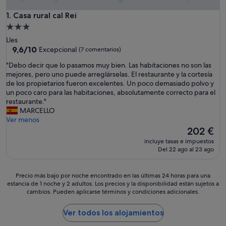
Casa rural cal Rei
1. Casa rural cal Rei
Alojamiento
de
Lles
3.0 estrellas
9.6
9,6/10
Excepcional
(7 comentarios)
sobre
"
"Debo decir que lo pasamos muy bien. Las habitaciones no son las
10,
D
mejores, pero uno puede arreglárselas. El restaurante y la cortesía
Excepcional,
e
de los propietarios fueron excelentes. Un poco demasiado polvo y
(7 comentarios)
b
un poco caro para las habitaciones, absolutamente correcto para el
o
restaurante."
d
MARCELLO
e
Ver menos
c
El
202 €
i
precio
incluye tasas e impuestos
r
actual
Del 22 ago al 23 ago
q
es
u
de
e
202 €
Precio
Precio más bajo por noche encontrado en las últimas 24 horas para una
l
estancia de 1 noche y 2 adultos. Los precios y la disponibilidad están sujetos a
más
o
cambios. Pueden aplicarse términos y condiciones adicionales.
bajo
p
por
a
noche
Ver todos los alojamientos
s
encontrado