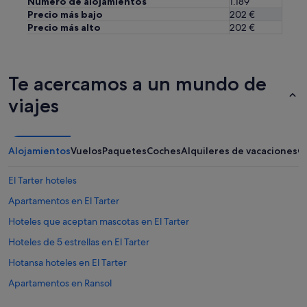
Número de alojamientos
1.189
p
Precio más bajo
202 €
u
Precio más alto
202 €
e
d
e
a
Te acercamos a un mundo de
r
r
viajes
e
g
l
á
Alojamientos
Vuelos
Paquetes
Coches
Alquileres de vacaciones
O
r
s
e
El Tarter hoteles
l
Apartamentos en El Tarter
a
s
Hoteles que aceptan mascotas en El Tarter
.
E
Hoteles de 5 estrellas en El Tarter
l
Hotansa hoteles en El Tarter
r
e
Apartamentos en Ransol
s
t
Apartamentos en Soldeu