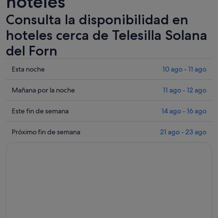
hoteles
Consulta la disponibilidad en
hoteles cerca de Telesilla Solana
del Forn
Comprueba
Esta noche
10 ago - 11 ago
los
precios
Comprueba
Mañana por la noche
11 ago - 12 ago
cerca
los
de
precios
Comprueba
Este fin de semana
14 ago - 16 ago
Telesilla
cerca
los
Solana
de
precios
Comprueba
Próximo fin de semana
21 ago - 23 ago
del
Telesilla
cerca
los
Forn
Solana
de
precios
para
del
Telesilla
cerca
esta
Forn
Solana
de
noche,
para
del
Telesilla
10
mañana
Forn
Solana
ago
por
para
del
-
la
este
Forn