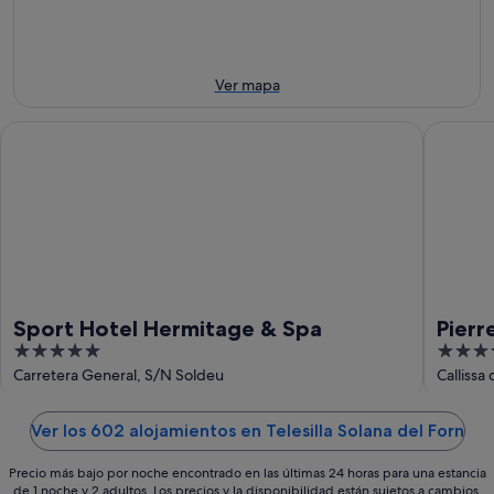
11
noche,
fin
para
ago
11
de
el
ago
semana,
próximo
-
14
fin
Ver mapa
12
ago
de
ago
-
semana,
Sport Hotel Hermitage & Spa
Pierre &
16
21
ago
ago
-
23
ago
Sport Hotel Hermitage & Spa
Pierr
5
4
Peret
out
out
Carretera General, S/N Soldeu
Callissa
of
of
5
5
Ver los 602 alojamientos en Telesilla Solana del Forn
Precio más bajo por noche encontrado en las últimas 24 horas para una estancia
de 1 noche y 2 adultos. Los precios y la disponibilidad están sujetos a cambios.