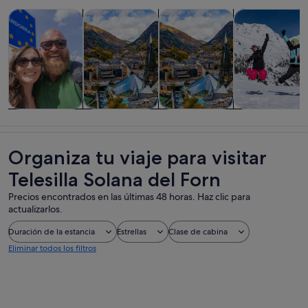
Se abre en una pestaña nue
Se abre en una pesta
Visitas guiadas y excursiones de un día
Historia y cultura
Visitas privadas y personaliza
Bodas y lunas 
Visitas guiadas
Historia y
Visitas
Bodas y lunas
y excursiones
cultura
privadas y
de miel
de un día
personalizadas
Organiza tu viaje para visitar
Telesilla Solana del Forn
Precios encontrados en las últimas 48 horas. Haz clic para
actualizarlos.
Duración de la estancia
Estrellas
Clase de cabina
Eliminar todos los filtros