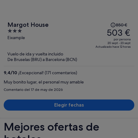
El
Margot House
850 €
precio
503 €
3
era
out
Eixample
por persona
de
of
20 sept - 23 sept
Actualizado hace 12 horas
850 €,
5
Vuelo de ida y vuelta incluido
ahora
De Bruselas (BRU) a Barcelona (BCN)
es
de
9,4
/
10
¡Excepcional! (171 comentarios)
503 €
por
Muy bonito lugar, el personal muy amable
persona
Comentario del 17 de may de 2026
Elegir fechas
Mejores ofertas de