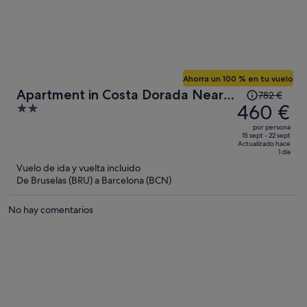
Ahorra un 100 % en tu vuelo
El
Apartment in Costa Dorada Near
782 €
precio
460 €
2
the Beach
era
out
por persona
de
of
15 sept - 22 sept
Actualizado hace
782 €,
5
1 día
ahora
Vuelo de ida y vuelta incluido
es
De Bruselas (BRU) a Barcelona (BCN)
de
460 €
No hay comentarios
por
persona