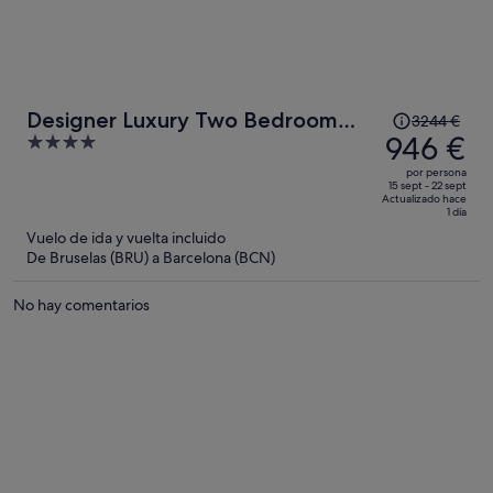
El
Designer Luxury Two Bedroom
3244 €
precio
946 €
4
Apartment
era
out
por persona
de
of
15 sept - 22 sept
Actualizado hace
3244 €,
5
1 día
ahora
Vuelo de ida y vuelta incluido
es
De Bruselas (BRU) a Barcelona (BCN)
de
946 €
No hay comentarios
por
persona