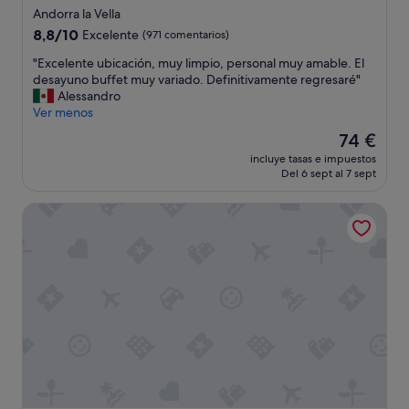
de
Andorra la Vella
4.0 estrellas
8.8
8,8/10
Excelente
(971 comentarios)
sobre
"
"Excelente ubicación, muy limpio, personal muy amable. El
10,
E
desayuno buffet muy variado. Definitivamente regresaré"
Excelente,
x
Alessandro
(971 comentarios)
c
Ver menos
e
El
74 €
l
precio
incluye tasas e impuestos
e
actual
Del 6 sept al 7 sept
n
es
t
de
NH Andorra la Vella
e
74 €
u
b
i
c
a
c
i
ó
n
,
m
u