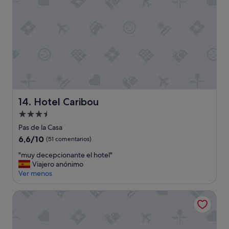
u
a
l
q
u
i
e
r
c
o
s
Hotel Caribou
14. Hotel Caribou
a
.
Alojamiento
"
de
Pas de la Casa
3.5 estrellas
6.6
6,6/10
(51 comentarios)
sobre
"
"muy decepcionante el hotel"
10,
m
Viajero anónimo
(51 comentarios)
u
Ver menos
y
d
Hotel Catalunya Ski by Nexta
e
c
e
p