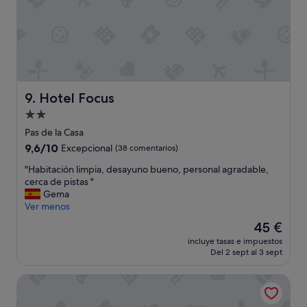
r
u
i
d
o
,
s
e
Hotel Focus
9. Hotel Focus
e
Alojamiento
s
de
c
Pas de la Casa
u
2.0 estrellas
9.6
9,6/10
Excepcional
(38 comentarios)
c
sobre
h
"
"Habitación limpia, desayuno bueno, personal agradable,
10,
a
H
cerca de pistas "
Excepcional,
b
a
Gema
(38 comentarios)
a
b
Ver menos
n
i
El
45 €
l
t
precio
o
incluye tasas e impuestos
a
actual
Del 2 sept al 3 sept
s
c
es
r
i
de
u
Apartaments Turístics Els Llacs
ó
45 €
i
n
d
l