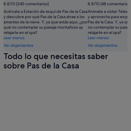
n
u
Pueden
8.8/10 (245 comentarios)
8.8/10 (48 comentarios)
t
l
aplicarse
Acércate a Estación de esquí de Pas de la Casa
Anímate a visitar Telesi
o
a
términos
y descubre por qué Pas de la Casa atrae a los
y aprovecha para esquia
a
r
y
amantes de la nieve. Y, ya que estás aquí, ¿por
Pas de la Casa. Y, ya qu
m
)
condiciones
qué no contemplar su paisaje montañoso ay
no contemplar su paisa
e
,
adicionales.
relajarte en el spa?
relajarte en el spa?
j
m
Leer menos
Leer menos
o
a
r
r
Ver alojamientos
Ver alojamientos
a
a
Todo lo que necesitas saber
r
v
e
i
sobre Pas de la Casa
s
l
q
l
u
o
e
s
t
o
u
p
v
a
i
r
m
a
o
v
s
i
q
a
u
j