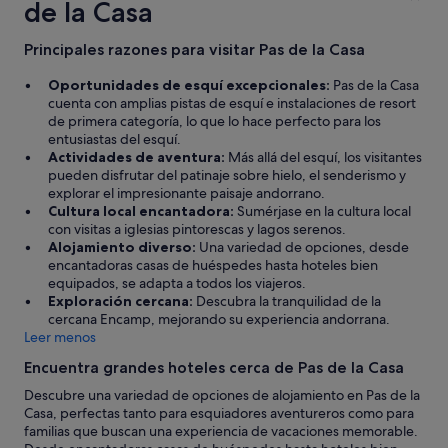
de la Casa
m
ó
a
n
n
Principales razones para visitar Pas de la Casa
S
o
o
c
Oportunidades de esquí excepcionales:
Pas de la Casa
l
h
cuenta con amplias pistas de esquí e instalaciones de resort
d
e
de primera categoría, lo que lo hace perfecto para los
e
q
entusiastas del esquí.
u
u
Actividades de aventura:
Más allá del esquí, los visitantes
p
e
pueden disfrutar del patinaje sobre hielo, el senderismo y
a
n
explorar el impresionante paisaje andorrano.
r
o
Cultura local encantadora:
Sumérjase en la cultura local
a
u
con visitas a iglesias pintorescas y lagos serenos.
s
s
Alojamiento diverso:
Una variedad de opciones, desde
u
a
encantadoras casas de huéspedes hasta hoteles bien
b
r
equipados, se adapta a todos los viajeros.
i
í
Exploración cercana:
Descubra la tranquilidad de la
r
a
cercana Encamp, mejorando su experiencia andorrana.
a
m
Leer menos
l
o
a
Encuentra grandes hoteles cerca de Pas de la Casa
s
m
p
o
Descubre una variedad de opciones de alojamiento en Pas de la
u
n
Casa, perfectas tanto para esquiadores aventureros como para
d
t
familias que buscan una experiencia de vacaciones memorable.
i
a