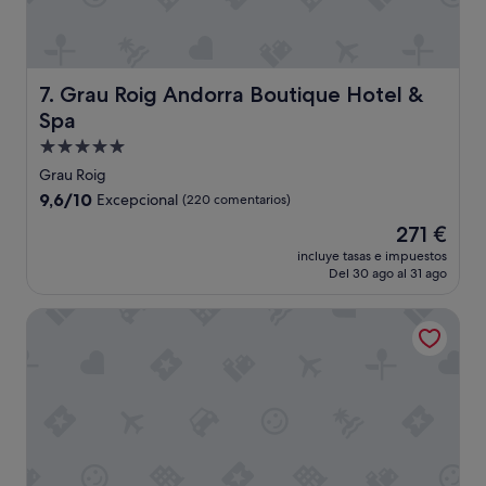
l
d
e
s
a
Grau Roig Andorra Boutique Hotel & Spa
7. Grau Roig Andorra Boutique Hotel &
y
Spa
u
Alojamiento
n
o
de
Grau Roig
d
5.0 estrellas
9.6
9,6/10
Excepcional
(220 comentarios)
e
sobre
1
El
271 €
10,
0
precio
Excepcional,
incluye tasas e impuestos
.
actual
Del 30 ago al 31 ago
(220 comentarios)
"
es
de
Hotel Piolets Soldeu Centre by Nexta
271 €