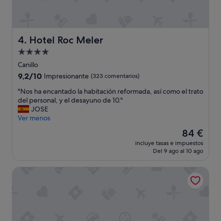
e
h
.
a
E
b
l
i
d
t
Hotel Roc Meler
4. Hotel Roc Meler
e
a
Alojamiento
s
c
a
de
i
Canillo
y
o
4.0 estrellas
9.2
9,2/10
Impresionante
(323 comentarios)
u
n
sobre
n
e
"
"Nos ha encantado la habitación reformada, así como el trato
10,
o
s
N
del personal, y el desayuno de 10."
Impresionante,
b
c
o
JOSE
(323 comentarios)
u
o
s
Ver menos
f
n
h
El
84 €
f
f
a
precio
e
o
incluye tasas e impuestos
e
actual
t
Del 9 ago al 10 ago
r
n
es
m
t
c
de
u
a
Andorra Park Hotel
a
84 €
y
b
n
v
l
t
a
e
a
r
s
d
i
.
o