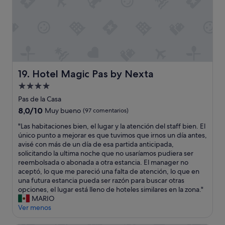
u
c
r
e
t
a
n
o
u
t
,
n
a
g
h
m
r
o
a
a
t
ñ
c
e
Hotel Magic Pas by Nexta
o
19. Hotel Magic Pas by Nexta
i
l
,
a
Alojamiento
d
l
s
de
e
Pas de la Casa
i
p
s
4.0 estrellas
m
8.0
8,0/10
Muy bueno
(97 comentarios)
o
k
p
sobre
r
i
"
"Las habitaciones bien, el lugar y la atención del staff bien. El
i
10,
u
a
L
único punto a mejorar es que tuvimos que irnos un día antes,
e
Muy
n
p
a
avisé con más de un día de esa partida anticipada,
z
bueno,
a
i
s
solicitando la ultima noche que no usaríamos pudiera ser
a
(97 comentarios)
e
e
h
reembolsada o abonada a otra estancia. El manager no
s
s
d
a
aceptó, lo que me pareció una falta de atención, lo que en
u
t
e
b
una futura estancia pueda ser razón para buscar otras
p
a
l
i
opciones, el lugar está lleno de hoteles similares en la zona."
e
n
a
t
MARIO
r
c
e
a
Ver menos
b
i
s
c
i
a
t