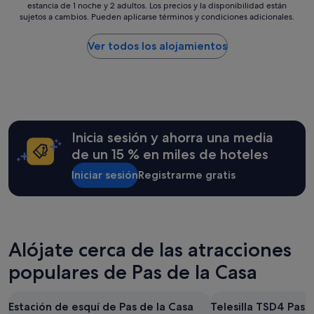
s
i
l
estancia de 1 noche y 2 adultos. Los precios y la disponibilidad están
más
d
ó
a
sujetos a cambios. Pueden aplicarse términos y condiciones adicionales.
bajo
e
n
c
por
l
d
o
noche
Ver todos los alojamientos
a
e
m
encontrado
C
l
i
en
a
s
d
las
s
t
a
últimas
a
a
r
24 horas
,
f
i
para
s
f
c
una
Inicia sesión y ahorra una media
i
b
a
estancia
n
de un 15 % en miles de hoteles
i
(
de
d
e
n
1 noche
Iniciar sesión
Registrarme gratis
u
n
a
y
d
.
d
2 adultos.
a
E
a
Los
.
l
e
precios
"
ú
s
y
n
p
Alójate cerca de las atracciones
la
i
e
disponibilidad
populares de Pas de la Casa
c
c
están
o
t
sujetos
p
a
a
u
c
Estación de esquí de Pas de la Casa
Telesilla TSD4 Pas 
cambios.