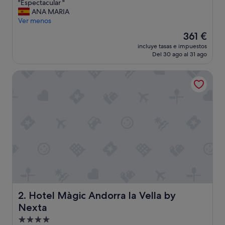
"
"Espectacular "
10,
E
ANA MARIA
Excepcional,
s
Ver menos
(206 comentarios)
p
El
361 €
e
precio
incluye tasas e impuestos
c
actual
Del 30 ago al 31 ago
t
es
a
de
Hotel Màgic Andorra la Vella by Nexta
c
361 €
u
l
a
r
"
Hotel Màgic Andorra la Vella by Nexta
2. Hotel Màgic Andorra la Vella by
Nexta
Alojamiento