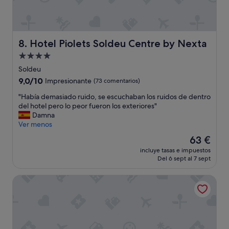
Hotel Piolets Soldeu Centre by Nexta
8. Hotel Piolets Soldeu Centre by Nexta
Alojamiento
de
Soldeu
4.0 estrellas
9.0
9,0/10
Impresionante
(73 comentarios)
sobre
"
"Había demasiado ruido, se escuchaban los ruidos de dentro
10,
H
del hotel pero lo peor fueron los exteriores"
Impresionante,
a
Damna
(73 comentarios)
b
Ver menos
í
El
63 €
a
precio
incluye tasas e impuestos
d
actual
Del 6 sept al 7 sept
e
es
m
de
Hotel Focus
a
63 €
s
i
a
d
o