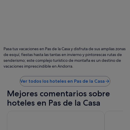
e
a
i
r
r
c
n
o
o
n
s
n
u
i
n
ñ
d
o
Pasa tus vacaciones en Pas de la Casa y disfruta de sus amplias zonas
í
s
a
de esquí, fiestas hasta las tantas en invierno y pintorescas rutas de
y
a
a
senderismo; este complejo turístico de montaña es un destino de
n
d
vacaciones imprescindible en Andorra.
t
o
e
l
s
e
Ver todos los hoteles en Pas de la Casa
,
s
a
Mejores comentarios sobre
c
v
e
hoteles en Pas de la Casa
i
n
s
t
é
e
Hotel Cérvol by Nexta
Hotel Pyrén
c
s
o
p
n
e