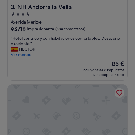
y
NH Andorra la Vella
3. NH Andorra la Vella
l
Alojamiento
i
de
m
Avenida Meritxell
p
4.0 estrellas
9.2
9,2/10
Impresionante
(884 comentarios)
i
sobre
o
"
"Hotel céntrico y con habitaciones confortables. Desayuno
10,
,
H
excelente."
Impresionante,
p
o
HECTOR
(884 comentarios)
e
t
Ver menos
r
e
El
85 €
s
l
precio
o
incluye tasas e impuestos
c
actual
Del 6 sept al 7 sept
n
é
es
a
n
de
l
Hotel Roc Meler
t
85 €
m
r
u
i
y
c
a
o
m
y
a
c
b
o
l
n