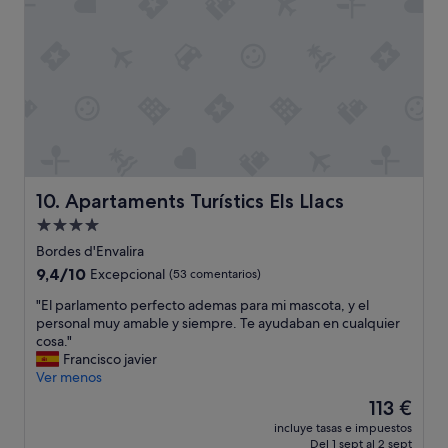
o
i
s
m
d
p
e
i
d
a
e
,
n
d
t
e
r
s
o
a
d
y
Apartaments Turístics Els Llacs
10. Apartaments Turístics Els Llacs
e
u
Alojamiento
l
n
h
de
o
Bordes d'Envalira
o
b
4.0 estrellas
9.4
9,4/10
Excepcional
(53 comentarios)
t
u
sobre
e
e
"
"El parlamento perfecto ademas para mi mascota, y el
10,
l
n
E
personal muy amable y siempre. Te ayudaban en cualquier
Excepcional,
p
o
l
cosa."
(53 comentarios)
e
,
p
Francisco javier
r
p
a
Ver menos
o
e
r
El
113 €
l
r
l
precio
o
s
incluye tasas e impuestos
a
actual
p
Del 1 sept al 2 sept
o