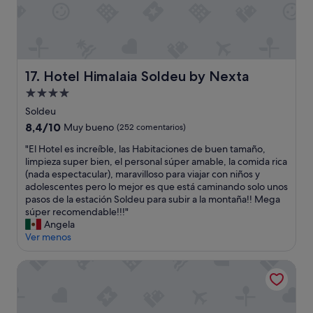
s
o
n
a
l
d
Hotel Himalaia Soldeu by Nexta
17. Hotel Himalaia Soldeu by Nexta
e
Alojamiento
s
t
de
Soldeu
a
4.0 estrellas
8.4
8,4/10
Muy bueno
(252 comentarios)
c
sobre
a
"
"El Hotel es increíble, las Habitaciones de buen tamaño,
10,
,
E
limpieza super bien, el personal súper amable, la comida rica
Muy
l
l
(nada espectacular), maravilloso para viajar con niños y
bueno,
a
H
adolescentes pero lo mejor es que está caminando solo unos
(252 comentarios)
c
o
pasos de la estación Soldeu para subir a la montaña!! Mega
o
t
súper recomendable!!!"
m
e
Angela
i
l
Ver menos
d
e
a
s
Aparthotel Les Olimpiades
v
i
a
n
r
c
i
r