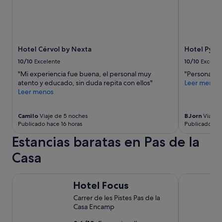
m
r
á
o
s
l
d
o
e
m
u
Hotel Cérvol by Nexta
Hotel Pyré
e
n
j
10/10
Excelente
10/10
Excelen
d
o
"Mi experiencia fue buena, el personal muy
"Personal m
í
r
atento y educado, sin duda repita con ellos"
Leer menos
a
e
Leer menos
d
s
e
q
e
u
Camilo
Viaje de 5 noches
BJorn
Viaje d
s
e
Publicado hace 16 horas
Publicado aye
a
e
Estancias baratas en Pas de la
p
s
a
t
Casa
r
á
t
c
i
a
Hotel Focus
Font Andorr
d
m
Hotel Focus
a
i
Carrer de les Pistes Pas de la
a
n
Casa Encamp
n
a
t
n