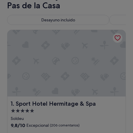
Pas de la Casa
Desayuno incluido
Sport Hotel Hermitage & Spa
Sport Hotel Hermitage & Spa
1. Sport Hotel Hermitage & Spa
Alojamiento
de
Soldeu
5.0 estrellas
9.8
9,8/10
Excepcional
(206 comentarios)
sobre