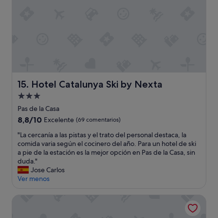
c
i
o
n
a
n
t
e
e
Hotel Catalunya Ski by Nexta
15. Hotel Catalunya Ski by Nexta
l
h
Alojamiento
o
de
Pas de la Casa
t
3.0 estrellas
8.8
8,8/10
Excelente
(69 comentarios)
e
sobre
l
"
"La cercanía a las pistas y el trato del personal destaca, la
10,
"
L
comida varia según el cocinero del año. Para un hotel de ski
Excelente,
a
a pie de la estación es la mejor opción en Pas de la Casa, sin
(69 comentarios)
c
duda."
e
Jose Carlos
r
Ver menos
c
a
Hotel Grand Pas by Nexta
n
í