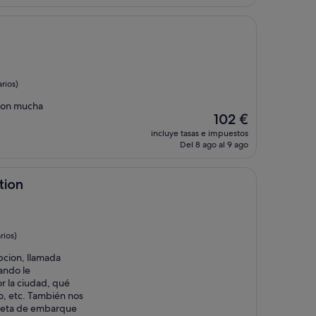
es
de
53 €
rios)
 con mucha
El
102 €
precio
incluye tasas e impuestos
actual
Del 8 ago al 9 ago
es
de
102 €
tion
rios)
pcion, llamada
ando le
 la ciudad, qué
o, etc. También nos
rjeta de embarque