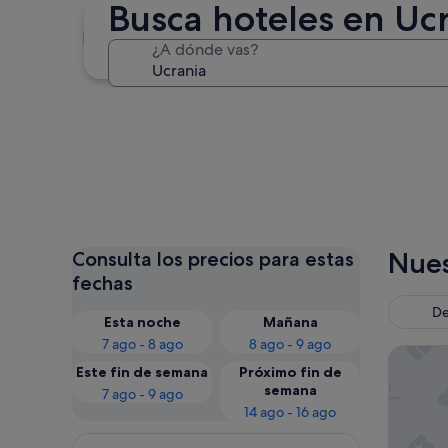
Busca hoteles en Uc
Kiev
¿A dónde vas?
Kiev
Nues
Consulta los precios para estas
fechas
De
Esta noche
Mañana
7 ago - 8 ago
8 ago - 9 ago
Eco hotel
Este fin de semana
Próximo fin de
semana
7 ago - 9 ago
14 ago - 16 ago