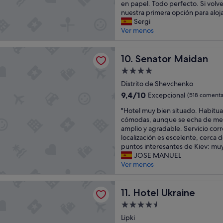
p
e
en papel. Todo perfecto. Si volv
I
e
l
nuestra primera opción para aloj
t
r
p
Sergi
i
f
e
Ver menos
s
e
r
a
c
s
g
 Maidan
t
Senator Maidan
o
10. Senator Maidan
e
o
n
m
Alojamiento
.
a
.
de
L
Distrito de Shevchenko
l
W
4.0 estrellas
a
c
h
9.4
9,4/10
Excepcional
(518 comenta
c
o
e
sobre
"
h
"Hotel muy bien situado. Habitu
n
n
10,
H
i
cómodas, aunque se echa de me
m
t
Excepcional,
o
c
amplio y agradable. Servicio corr
u
h
(518 comentarios)
t
a
localización es escelente, cerca d
c
e
e
d
puntos interesantes de Kiev: muy
h
w
l
e
JOSE MANUEL
a
a
m
r
Ver menos
a
r
u
e
m
i
y
c
a
s
kraine
b
Hotel Ukraine
e
11. Hotel Ukraine
b
o
i
p
i
v
Alojamiento
e
c
l
e
de
n
Lipki
i
i
r