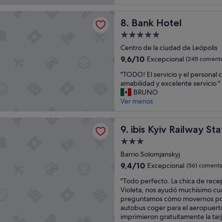
l
o
tel
Bank Hotel
c
8. Bank Hotel
a
Alojamiento
t
de
Centro de la ciudad de Leópolis
e
5.0 estrellas
d
9.6
9,6/10
Excepcional
(245 comenta
i
sobre
"
"TODO! El servicio y el personal
n
10,
T
amabilidad y excelente servicio "
t
Excepcional,
O
BRUNO
h
(245 comentarios)
D
Ver menos
e
O
c
!
e
v Railway Station
E
ibis Kyiv Railway Station
9. ibis Kyiv Railway Sta
n
l
t
Alojamiento
s
r
de
e
Barrio Solomjanskyj
e
3.0 estrellas
r
o
9.4
9,4/10
Excepcional
(561 comenta
v
f
sobre
"
i
"Todo perfecto. La chica de rece
t
10,
T
c
Violeta, nos ayudó muchísimo cu
o
Excepcional,
o
i
preguntamos cómo movernos por
w
(561 comentarios)
d
o
autobus coger para el aeropuert
n
o
y
imprimieron gratuitamente la ta
.