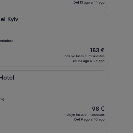
actual
Del 13 ago al 14 ago
es
de
71 €
el Kyiv
ntarios)
El
183 €
precio
incluye tasas e impuestos
actual
Del 24 ago al 25 ago
es
de
183 €
 Hotel
os)
El
98 €
precio
incluye tasas e impuestos
actual
Del 9 ago al 10 ago
es
de