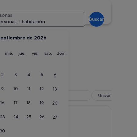
Dnipropetrovsk
sonas
Buscar
ersonas, 1 habitación
septiembre de 2026
martes
miércoles
jueves
viernes
sábado
domingo
mié.
jue.
vie.
sáb.
dom.
Dnipropetrovsk
2
3
4
5
6
9
10
11
12
13
pa
Hotel
Universidad de Cher
16
17
18
19
20
23
24
25
26
27
30
arios)