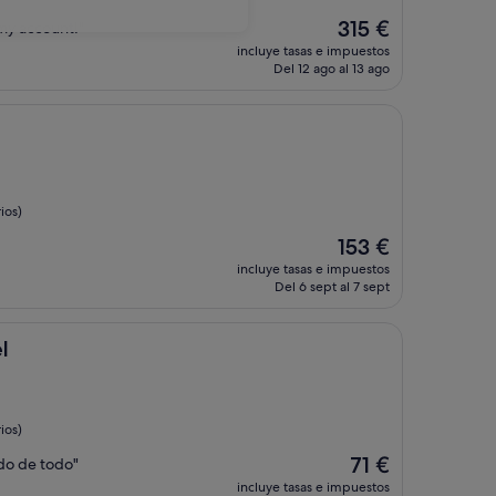
El
315 €
 my account!"
precio
incluye tasas e impuestos
actual
Del 12 ago al 13 ago
es
de
315 €
ios)
El
153 €
precio
incluye tasas e impuestos
actual
Del 6 sept al 7 sept
es
de
153 €
l
ios)
El
71 €
do de todo"
precio
incluye tasas e impuestos