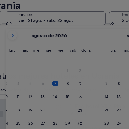
rania
Lviv
Odesa
Fechas
Per
vie., 21 ago. - sáb., 22 ago.
2 p
Tus
agosto de 2026
meses
actuales
son
lunes
martes
miércoles
jueves
viernes
sábado
domingo
lunes
lun.
mar.
mié.
jue.
vie.
sáb.
dom.
lun.
mar.
August
de
Lviv
Odesa
2026
1
1
2
y
tros mejores hoteles en Ucrania
September
3
4
5
6
7
8
7
8
9
de
sayuno incluido
Reserva ahora, paga después
S
2026.
10
11
12
13
14
15
14
15
16
 Villa Pinia
Eco hotel Villa Pinia
1. Eco hotel Villa Pinia
17
18
19
20
21
22
21
22
23
Alojamiento
de
Odesa
24
25
26
27
28
29
28
29
30
3.5 estrellas
9.0
9,0/10
Impresionante
(17 coment