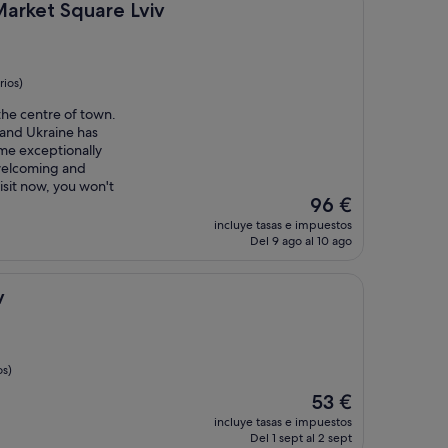
98 €
uare Lviv
Market Square Lviv
rios)
 the centre of town.
 and Ukraine has
ome exceptionally
welcoming and
isit now, you won't
El
96 €
precio
incluye tasas e impuestos
actual
Del 9 ago al 10 ago
es
de
96 €
v
os)
El
53 €
precio
incluye tasas e impuestos
actual
Del 1 sept al 2 sept