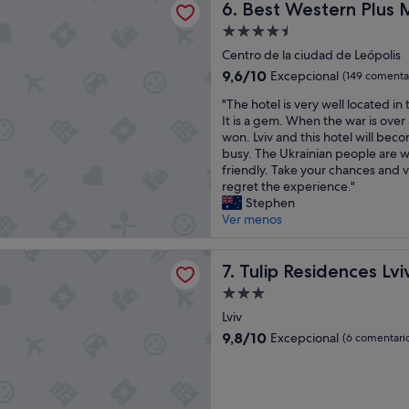
Best Western Plus Market Sq
6. Best Western Plus 
d
o
Alojamiento
d
de
Centro de la ciudad de Leópolis
e
4.5 estrellas
t
9.6
9,6/10
Excepcional
(149 comenta
o
sobre
"
"The hotel is very well located in
d
10,
T
It is a gem. When the war is over
o
Excepcional,
h
won. Lviv and this hotel will bec
"
(149 comentarios)
e
busy. The Ukrainian people are 
h
friendly. Take your chances and v
o
regret the experience."
t
Stephen
e
Ver menos
l
i
sidences Lviv
s
Tulip Residences Lviv
7. Tulip Residences Lvi
v
Alojamiento
e
de
r
Lviv
3.0 estrellas
y
9.8
9,8/10
Excepcional
(6 comentari
w
sobre
e
10,
l
Excepcional,
l
(6 comentarios)