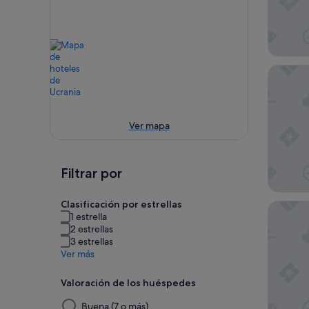
Hotel A
Ver mapa
Filtrar por
Clasificación por estrellas
Maidan 
1 estrella
2 estrellas
3 estrellas
Ver más
Valoración de los huéspedes
Al
Buena (7 o más)