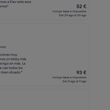
emos a Kiev este sera
El
52 €
arnos"
precio
incluye tasas e impuestos
actual
Del 29 ago al 30 ago
es
de
52 €
rios)
aciones muy
nos yn lobby más
ectgo sin más. La
e casi todos los
El
93 €
 bien situado "
precio
incluye tasas e impuestos
actual
Del 8 ago al 9 ago
es
de
93 €