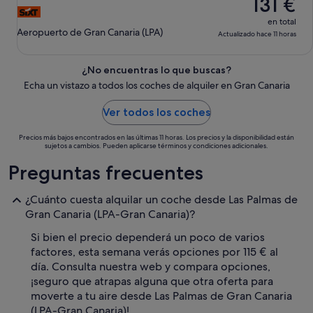
131 €
ago
en total
Aeropuerto de Gran Canaria (LPA)
Actualizado hace 11 horas
¿No encuentras lo que buscas?
Echa un vistazo a todos los coches de alquiler en Gran Canaria
Ver todos los coches
Precios más bajos encontrados en las últimas 11 horas. Los precios y la disponibilidad están
sujetos a cambios. Pueden aplicarse términos y condiciones adicionales.
Preguntas frecuentes
¿Cuánto cuesta alquilar un coche desde Las Palmas de
Gran Canaria (LPA-Gran Canaria)?
Si bien el precio dependerá un poco de varios
factores, esta semana verás opciones por 115 € al
día. Consulta nuestra web y compara opciones,
¡seguro que atrapas alguna que otra oferta para
moverte a tu aire desde Las Palmas de Gran Canaria
(LPA-Gran Canaria)!