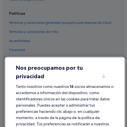
Políticas
Términos y condiciones generales (excepto para reservas de Vrbo)
Términos y condiciones de Vrbo
Accesibilidad
Privacidad
Cookies
Nos preocupamos por tu
Condiciones de uso
privacidad
Información legal/contacto
Tanto nosotros como nuestros
16
socios almacenamos o
Pautas sobre el contenido y cómo denunciar contenido
accedemos a información del dispositivo, como
identificadores únicos en las cookies para tratar datos
Ayuda
personales. Puedes aceptar o administrar tus
Ayuda
preferencias haciendo clic abajo o, en cualquier
momento, a través de la página de la política de
Cancelar un vuelo
privacidad. Tus preferencias se notificarán a nuestros