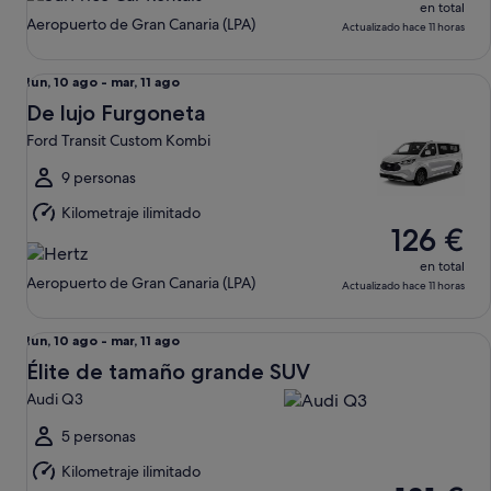
en total
Aeropuerto de Gran Canaria (LPA)
Actualizado hace 11 horas
De lujo Furgoneta Ford Transit Custom Kombi
Del
lun, 10 ago - mar, 11 ago
lun,
De lujo Furgoneta
10
Ford Transit Custom Kombi
ago
al
9 personas
mar,
Kilometraje ilimitado
11
126 €
ago
en total
Aeropuerto de Gran Canaria (LPA)
Actualizado hace 11 horas
Élite de tamaño grande SUV Audi Q3
Del
lun, 10 ago - mar, 11 ago
lun,
Élite de tamaño grande SUV
10
Audi Q3
ago
al
5 personas
mar,
Kilometraje ilimitado
11