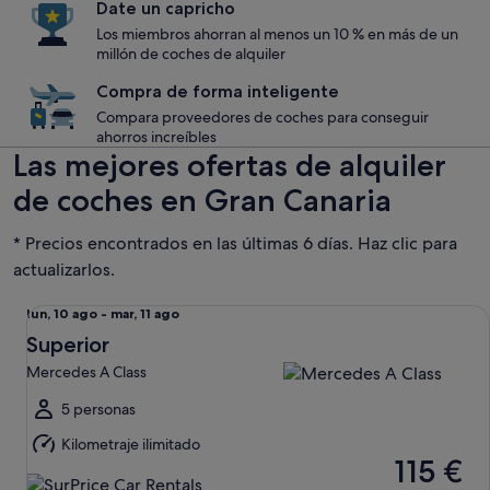
Date un capricho
Los miembros ahorran al menos un 10 % en más de un
millón de coches de alquiler
Compra de forma inteligente
Compara proveedores de coches para conseguir
ahorros increíbles
Las mejores ofertas de alquiler
de coches en Gran Canaria
* Precios encontrados en las últimas 6 días. Haz clic para
actualizarlos.
Superior Mercedes A Class
Del
lun, 10 ago - mar, 11 ago
lun,
Superior
10
Mercedes A Class
ago
al
5 personas
mar,
Kilometraje ilimitado
11
115 €
ago