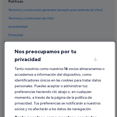
Políticas
Términos y condiciones generales (excepto para reservas de Vrbo)
Términos y condiciones de Vrbo
Accesibilidad
Privacidad
Cookies
Nos preocupamos por tu
Condiciones de uso
privacidad
Información legal/contacto
Tanto nosotros como nuestros
16
socios almacenamos o
Pautas sobre el contenido y cómo denunciar contenido
accedemos a información del dispositivo, como
identificadores únicos en las cookies para tratar datos
Ayuda
personales. Puedes aceptar o administrar tus
Ayuda
preferencias haciendo clic abajo o, en cualquier
momento, a través de la página de la política de
Cancelar un vuelo
privacidad. Tus preferencias se notificarán a nuestros
Cancelar una reserva de hotel o de un alquiler vacacional
socios y no afectarán a los datos de navegación.
Plazos de reembolso