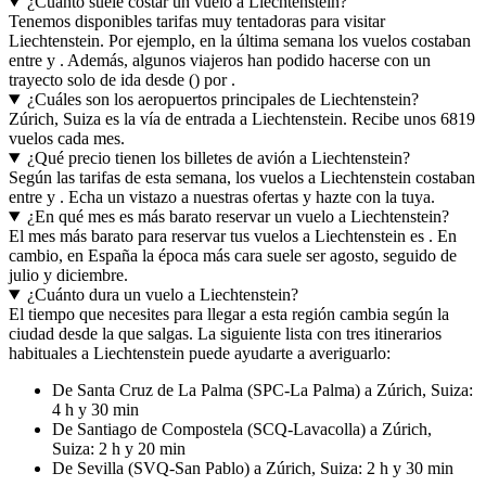
¿Cuánto suele costar un vuelo a Liechtenstein?
Tenemos disponibles tarifas muy tentadoras para visitar
Liechtenstein. Por ejemplo, en la última semana los vuelos costaban
entre y . Además, algunos viajeros han podido hacerse con un
trayecto solo de ida desde () por .
¿Cuáles son los aeropuertos principales de Liechtenstein?
Zúrich, Suiza es la vía de entrada a Liechtenstein. Recibe unos 6819
vuelos cada mes.
¿Qué precio tienen los billetes de avión a Liechtenstein?
Según las tarifas de esta semana, los vuelos a Liechtenstein costaban
entre y . Echa un vistazo a nuestras ofertas y hazte con la tuya.
¿En qué mes es más barato reservar un vuelo a Liechtenstein?
El mes más barato para reservar tus vuelos a Liechtenstein es . En
cambio, en España la época más cara suele ser agosto, seguido de
julio y diciembre.
¿Cuánto dura un vuelo a Liechtenstein?
El tiempo que necesites para llegar a esta región cambia según la
ciudad desde la que salgas. La siguiente lista con tres itinerarios
habituales a Liechtenstein puede ayudarte a averiguarlo:
De Santa Cruz de La Palma (SPC-La Palma) a Zúrich, Suiza:
4 h y 30 min
De Santiago de Compostela (SCQ-Lavacolla) a Zúrich,
Suiza: 2 h y 20 min
De Sevilla (SVQ-San Pablo) a Zúrich, Suiza: 2 h y 30 min