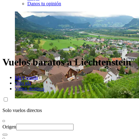
Danos tu opinión
Vuelos baratos a Liechtenstein
Ida y vuelta
Solo ida
Varios destinos
Solo vuelos directos
Origen