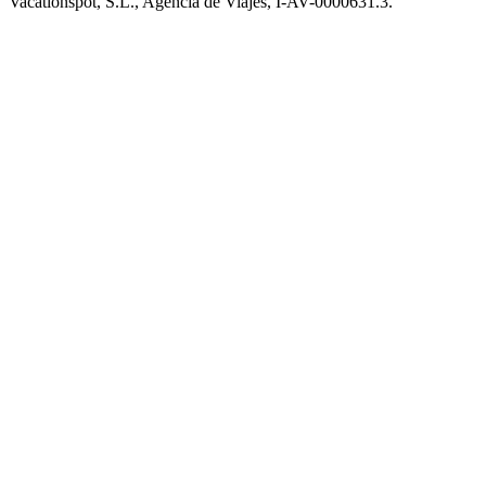
Vacationspot, S.L., Agencia de Viajes, I-AV-0000631.3.