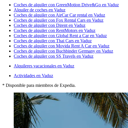
Coches de alquiler con GreenMotion Drive&Go en Vaduz
Alquiler de coches en Vaduz
Coches de alquiler con AirCar Car rental en Vaduz
Coches de alquiler con Fox Rental Cars en Vaduz
Coches de alquiler con Dirent en Vaduz
Coches de alquiler con RentMotors en Vaduz
Coches de alquiler con Global Rent a Car en Vaduz
Coches de alquiler con Thai Cars en Vaduz
Coches de alquiler con Movida Rent A Car en Vaduz
Coches de alquiler con Buchbinder Germany en Vaduz
Coches de alquiler con SS Travels en Vaduz
Alquileres vacacionales en Vaduz
Actividades en Vaduz
* Disponible para miembros de Expedia.