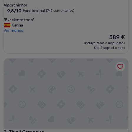
de
Alporchinhos
5.0 estrellas
9.8
9,8/10
Excepcional
(747 comentarios)
sobre
"
"Excelente todo"
10,
E
Karina
Excepcional,
x
Ver menos
(747 comentarios)
c
El
589 €
e
precio
incluye tasas e impuestos
l
actual
Del 5 sept al 6 sept
e
es
n
de
Tivoli Carvoeiro
t
589 €
e
t
o
d
o
"
Tivoli Carvoeiro
2. Tivoli Carvoeiro