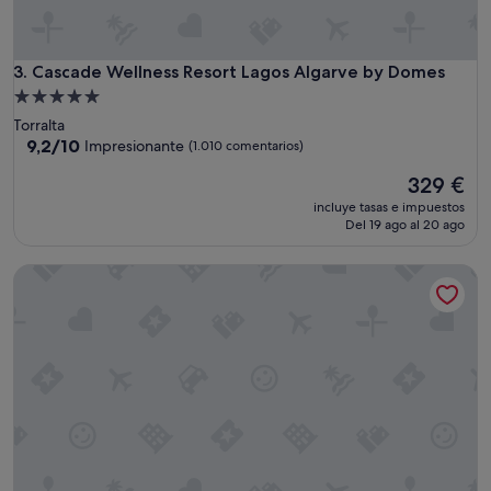
n
t
e
v
Cascade Wellness Resort Lagos Algarve by Domes
3. Cascade Wellness Resort Lagos Algarve by Domes
i
Alojamiento
s
de
Torralta
t
5.0 estrellas
9.2
9,2/10
Impresionante
(1.010 comentarios)
a
sobre
s
El
329 €
10,
.
precio
Impresionante,
C
incluye tasas e impuestos
actual
(1.010 comentarios)
Del 19 ago al 20 ago
r
es
e
de
o
Vilalara Grand Hotel Algarve
329 €
q
u
e
l
e
f
a
l
t
a
u