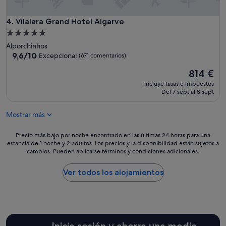
n
p
Vilalara Grand Hotel Algarve
4. Vilalara Grand Hotel Algarve
o
c
Alojamiento
o
de
Alporchinhos
d
5.0 estrellas
9.6
9,6/10
Excepcional
(671 comentarios)
e
sobre
a
El
814 €
10,
c
precio
Excepcional,
incluye tasas e impuestos
t
actual
(671 comentarios)
Del 7 sept al 8 sept
u
es
a
de
l
Mostrar más
814 €
i
z
Precio
Precio más bajo por noche encontrado en las últimas 24 horas para una
a
estancia de 1 noche y 2 adultos. Los precios y la disponibilidad están sujetos a
más
c
cambios. Pueden aplicarse términos y condiciones adicionales.
bajo
i
por
ó
noche
Ver todos los alojamientos
n
encontrado
a
en
l
las
H
últimas
o
24 horas
t
Inicia sesión y ahorra una media
para