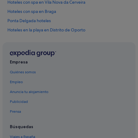
t
Hoteles con spa en Vila Nova da Cerveira
a
r
Hoteles con spa en Braga
d
Ponta Delgada hoteles
e
y
Hoteles en la playa en Distrito de Oporto
c
o
Hoteles boutique en Oporto
m
Hoteles con bodega en Distrito de Oporto
e
r
Hoteles que aceptan mascotas en Vila Praia de Âncora
"
Empresa
Hoteles con todo incluido en Albufeira
Quiénes somos
Hoteles románticos en Oporto
Empleo
Villas en Ofir
Anuncia tu alojamiento
Hoteles con todo incluido en Distrito de Lisboa
Publicidad
Figueira da Foz hoteles
Prensa
Hoteles con todo incluido en Costa de Caparica
Hoteles que aceptan mascotas en Albufeira
Búsquedas
Hoteles boutique en Distrito de Faro
Viajes a España