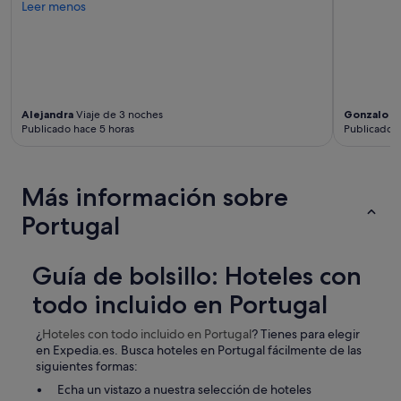
Leer menos
i
l
l
o
s
a
,
Alejandra
Viaje de 3 noches
Gonzalo
Vi
c
Publicado hace 5 horas
Publicado h
o
n
s
Más información sobre
e
r
Portugal
v
i
c
Guía de bolsillo: Hoteles con
i
o
todo incluido en Portugal
p
a
¿
Hoteles con todo incluido
en Portugal
? Tienes para elegir
r
en Expedia.es. Busca hoteles en Portugal fácilmente de las
a
siguientes formas:
l
l
Echa un vistazo a nuestra selección de hoteles
e