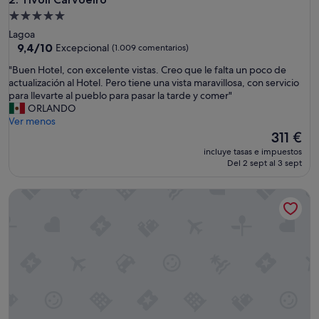
Alojamiento
de
Lagoa
5.0 estrellas
9.4
9,4/10
Excepcional
(1.009 comentarios)
sobre
"
"Buen Hotel, con excelente vistas. Creo que le falta un poco de
10,
B
actualización al Hotel. Pero tiene una vista maravillosa, con servicio
Excepcional,
u
para llevarte al pueblo para pasar la tarde y comer"
(1.009 comentarios)
e
ORLANDO
n
Ver menos
H
El
311 €
o
precio
incluye tasas e impuestos
t
actual
Del 2 sept al 3 sept
e
es
l
de
Cascade Wellness Resort Lagos Algarve by Domes
,
311 €
c
o
n
e
x
c
e
l
e