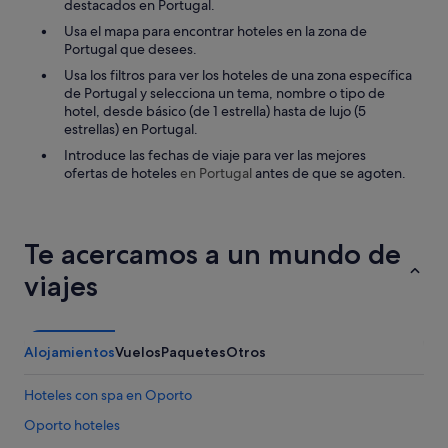
destacados en Portugal.
v
Usa el mapa para encontrar hoteles en la zona de
a
Portugal que desees.
r
t
Usa los filtros para ver los hoteles de una zona específica
e
de Portugal y selecciona un tema, nombre o tipo de
a
hotel, desde básico (de 1 estrella) hasta de lujo (5
l
estrellas) en Portugal.
p
Introduce las fechas de viaje para ver las mejores
u
ofertas de hoteles
en Portugal
antes de que se agoten.
e
b
l
o
Te acercamos a un mundo de
p
a
viajes
r
a
p
a
Alojamientos
Vuelos
Paquetes
Otros
s
a
r
Hoteles con spa en Oporto
l
Oporto hoteles
a