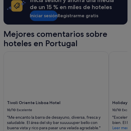
e
una
de un 15 % en miles de hoteles
l
estancia
.
Iniciar sesión
Registrarme gratis
de
P
1 noche
e
y
r
2 adultos.
Mejores comentarios sobre
o
Los
t
hoteles en Portugal
precios
i
y
e
la
Tivoli Oriente Lisboa Hotel
Holiday In
n
disponibilidad
e
están
u
sujetos
n
a
a
cambios.
v
Pueden
i
aplicarse
s
términos
t
y
Tivoli Oriente Lisboa Hotel
Holiday I
a
condiciones
m
10/10
Excelente
10/10
Excel
adicionales.
a
"Me encanto la barra de desayuno, diversa, fresca y
"Excelente
r
saludable. El área del sky bar suuuuuper bello con
bien. El 
a
buena vista y rico para pasar una velada agradable."
Leer men
v