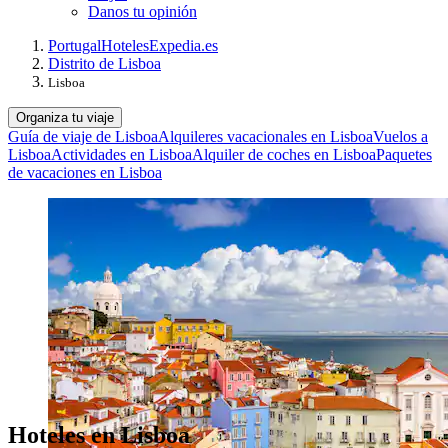
Danos tu opinión
Portugal
Hoteles
Expedia.es
Distrito de Lisboa
Lisboa
Organiza tu viaje
Guía de viaje de Lisboa
Alquileres vacacionales en Lisboa
Vuelos a
Lisboa
Actividades en Lisboa
Alquiler de coches en Lisboa
Paquetes
de vacaciones en Lisboa
Hoteles en Lisboa