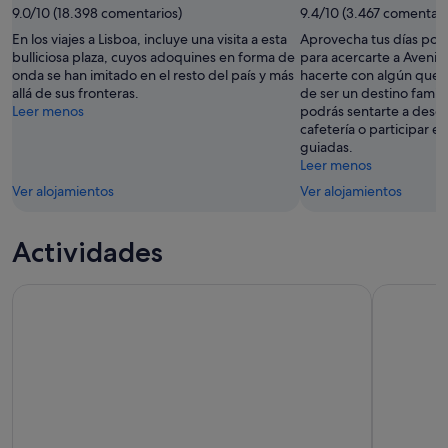
9.0/10 (18.398 comentarios)
9.4/10 (3.467 comentari
En los viajes a Lisboa, incluye una visita a esta
Aprovecha tus días por 
bulliciosa plaza, cuyos adoquines en forma de
para acercarte a Avenid
onda se han imitado en el resto del país y más
hacerte con algún que 
allá de sus fronteras.
de ser un destino famili
Leer menos
podrás sentarte a desc
cafetería o participar en
guiadas.
Leer menos
Ver alojamientos
Ver alojamientos
Actividades
Excursión en grupo pequeño a Sintra-Cascais-Pena Palace 8
Crucero pu