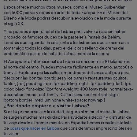
Lisboa ofrece muchos otros museos, como el Museo Gulbenkian,
con 6000 piezas y obras de arte de toda Europa. En el Museo del
Diseño y la Moda podrás descubrir la evolución de la moda durante
el siglo XX.
Y no puedes dejar tu hotel de Lisboa para volver a casa sin haber
probado los famosos dulces de la pastelería Pastéis de Belém.
Tendrás que aguardar la cola junto a los lisboetas que se acercan a
tomar algo todos los días, pero el delicioso relleno de crema del
emblemático pastel de nata de Lisboa merece la espera.
El Aeropuerto Internacional de Lisboa se encuentra a 10 kilómetros
al norte del centro. Puedes moverte fácilmente en metro, autobús o
tranvía. Explora a pie las calles empedradas del casco antiguo para
descubrir las bonitas boutiques y los bares y restaurantes ocultos.
table { }td { padding-top: 1px padding-right: 1px padding-left: 1px
color: black font-size: 12pt font-weight: 400 font-style: normal text-
decoration: none font-family: Calibri,sans-serif vertical-align:
bottom border: medium none white-space: nowrap }
¿Por donde empiezo a visitar Lisboa?
Si es tu primera vez en la ciudad, seguro al mirar el mapa de Lisboa
te surgen muchas mas dudas: Para ayudarte a decidir y disfrutar de
tu viaje desde el primer minuto, en Expedia hemos creado esta lista
de
cosas que hacer en Lisboa
que consideramos imprescindibles en
tu visita.