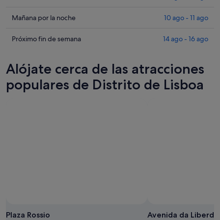
los
precios
Comprueba
Mañana por la noche
10 ago - 11 ago
en
los
Distrito
precios
Comprueba
Próximo fin de semana
14 ago - 16 ago
de
en
los
Lisboa
Distrito
precios
Alójate cerca de las atracciones
para
de
en
esta
Lisboa
Distrito
populares de Distrito de Lisboa
noche,
para
de
9
mañana
Lisboa
ago
por
para
-
la
el
10
noche,
próximo
ago
10
fin
ago
de
-
semana,
11
14
ago
ago
-
16
ago
Plaza Rossio
Avenida da Liberd