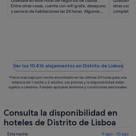
Quédate en este hotel de negocios de Lisboa.
Quédate en e
110 €
Entre otras cosas, cuenta con wifi gratis, desayuno
otras cosas,
y servicio de habitaciones las 24 horas. Algunos
por
completo y 
aspectos que ...
los huésped
noche
del
30
ago
al
31
ago
Ver los 10.416 alojamientos en Distrito de Lisboa
Precio más bajo por noche encontrado en las últimas 24 horas para una
estancia de 1 noche y 2 adultos. Los precios y la disponibilidad están
sujetos a cambios. Pueden aplicarse términos y condiciones adicionales.
Consulta la disponibilidad en
hoteles de Distrito de Lisboa
Comprueba
Esta noche
9 ago - 10 ago