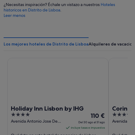
¿Necesitas inspiración? Échale un vistazo a nuestros
Hoteles
historicos en Distrito de Lisboa
.
Leer menos
Los mejores hoteles de Distrito de Lisboa
Alquileres de vacacion
Holiday Inn Lisbon by IHG
Corinthia Li
Holiday Inn Lisbon by IHG
Corinth
4
El
5
110 €
out
precio
out
Avenida Antonio Jose De
Avenida Co
Del 30 ago al 31 ago
Almeida 28-A Lisbon
Bordalo Pinh
of
es
of
incluye tasas e impuestos
Lisbon
5
de
5