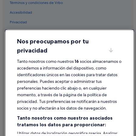
Términos y condiciones de Vrbo
Accesibilidad
Privacidad
Cookies
Nos preocupamos por tu
Condiciones de uso
privacidad
Información legal/contacto
Pautas sobre el contenido y cómo denunciar contenido
Tanto nosotros como nuestros
16
socios almacenamos o
accedemos a información del dispositivo, como
identificadores únicos en las cookies para tratar datos
Ayuda
personales. Puedes aceptar o administrar tus
Ayuda
preferencias haciendo clic abajo o, en cualquier
momento, a través de la página de la política de
Cancelar un vuelo
privacidad. Tus preferencias se notificarán a nuestros
Cancelar una reserva de hotel o de un alquiler vacacional
socios y no afectarán a los datos de navegación.
Plazos de reembolso
Tanto nosotros como nuestros asociados
tratamos los datos para proporcionar:
Utilizar un cupón de Expedia
Utilizar datos de localización geográfica precisa. Analizar
Documentos para viajes internacionales