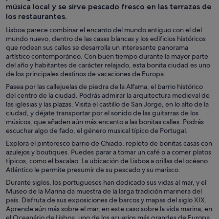
música local y se sirve pescado fresco en las terrazas de
los restaurantes.
Lisboa parece combinar el encanto del mundo antiguo con el del
mundo nuevo, dentro de las casas blancas y los edificios históricos
que rodean sus calles se desarrolla un interesante panorama
artístico contemporáneo. Con buen tiempo durante la mayor parte
del año y habitantes de carácter relajado, esta bonita ciudad es uno
de los principales destinos de vacaciones de Europa.
Pasea por las callejuelas de piedra de la Alfama, el barrio histórico
del centro de la ciudad. Podrás admirar la arquitectura medieval de
las iglesias y las plazas. Visita el castillo de San Jorge, en lo alto de la
ciudad, y déjate transportar por el sonido de las guitarras de los
músicos, que añaden aún más encanto a las bonitas calles. Podrás
escuchar algo de fado, el género musical típico de Portugal.
Explora el pintoresco barrio de Chiado, repleto de bonitas casas con
azulejos y boutiques. Puedes parar a tomar un café o a comer platos
típicos, como el bacalao. La ubicación de Lisboa a orillas del océano
Atlántico le permite presumir de su pescado y su marisco.
Durante siglos, los portugueses han dedicado sus vidas al mar, y el
Museo de la Marina da muestra de la larga tradición marinera del
país. Disfruta de sus exposiciones de barcos y mapas del siglo XIX.
Aprende aún más sobre el mar, en este caso sobre la vida marina, en
el Oceanário de Lisboa, uno de los acuarios más grandes de Europa.