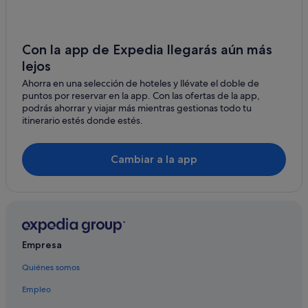
Casas privadas de vacaciones en Lisboa
Amadora
Albergues en Lisboa
Campolide
Lisboa hoteles
Con la app de Expedia llegarás aún más
Alfragide
lejos
Hoteles cerca de Plaza de los Restauradores
Ahorra en una selección de hoteles y llévate el doble de
Oyo Rooms hoteles en Lisboa
Caldas da Rainha
puntos por reservar en la app. Con las ofertas de la app,
Hoteles de 4 estrellas en Lisboa
podrás ahorrar y viajar más mientras gestionas todo tu
Rio Maior
itinerario estés donde estés.
Barcelo hoteles en Lisboa
Cartaxo
Distrito de Lisboa hoteles
Cambiar a la app
Peniche
Pensiones en Lisboa
Santarém
Hoteles baratos en Distrito de Lisboa
Hoteles históricos en Distrito de Lisboa
São Domingos de Rana
Casas barco en Lisboa
Colares
Empresa
Hoteles para bodas en Lisboa
Ericeira
Quiénes somos
Lodges en Lisboa
Turcifal
Empleo
Hoteles con restaurante en Distrito de Lisboa