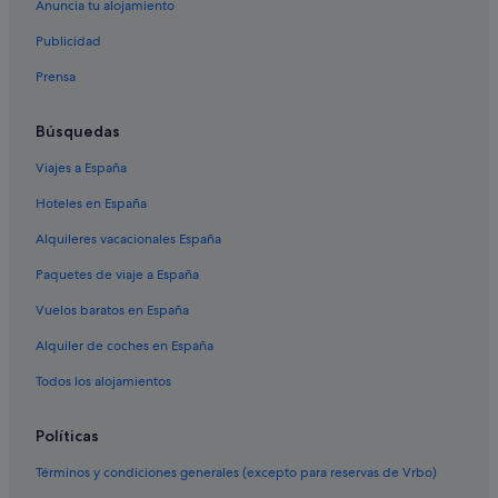
Vip Hotels en Lisboa
Anuncia tu alojamiento
Porto Salvo
Hoteles que aceptan mascotas en Lisboa
Publicidad
Hoteles de 3 estrellas en Distrito de Lisboa
Prensa
Alojamientos agroturísticos en Distrito de Lisboa
Búsquedas
Hoteles con todo incluido en Distrito de Lisboa
Viajes a España
Hoteles de golf en Distrito de Lisboa
Hoteles en España
Hoteles para familias en Lisboa
Hoteles en la playa en Distrito de Lisboa
Alquileres vacacionales España
Paquetes de viaje a España
Vuelos baratos en España
Alquiler de coches en España
Todos los alojamientos
Políticas
Términos y condiciones generales (excepto para reservas de Vrbo)