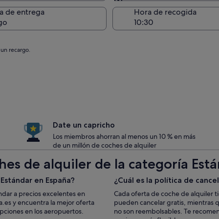
Entrega en el lugar de 
a de entrega
Hora de recogida
go
 un recargo.
Date un capricho
Los miembros ahorran al menos un 10 % en más
de un millón de coches de alquiler
hes de alquiler de la categoría Est
 Estándar en España?
¿Cuál es la política de cance
ndar a precios excelentes en
Cada oferta de coche de alquiler t
es y encuentra la mejor oferta
pueden cancelar gratis, mientras 
pciones en los aeropuertos.
no son reembolsables. Te recomenda