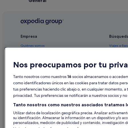
General
Empresa
Búsqued
Quiénes somos
Viajes a Esp
Empleo
Hoteles en 
Nos preocupamos por tu priva
Anuncia tu alojamiento
Alquileres 
Publicidad
Paquetes de
Tanto nosotros como nuestros
16
socios almacenamos o accedemos
Prensa
Vuelos bara
como identificadores únicos en las cookies para tratar datos per
tus preferencias haciendo clic abajo o, en cualquier momento, a t
Alquiler de
privacidad. Tus preferencias se notificarán a nuestros socios y n
Todos los a
Tanto nosotros como nuestros asociados tratamos l
Utilizar datos de localización geográfica precisa. Analizar activamente
su identificación. Almacenar la información en un dispositivo y/o acc
personalizados, medición de publicidad y contenido, investigación de