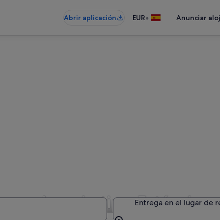
•
Abrir aplicación
EUR
Anunciar alo
de coches de tipo Estándar 
Entrega en el lugar de 