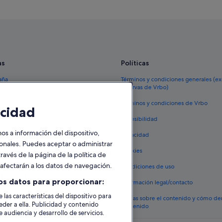
as
Políticas
aña
Términos y condiciones generales (e
reservas de Vrbo)
España
Términos y condiciones de Vrbo
cidad
vacacionales España
Accesibilidad
 viaje a España
 a información del dispositivo,
Privacidad
tos en España
sonales. Puedes aceptar o administrar
Cookies
ravés de la página de la política de
 coches en España
o afectarán a los datos de navegación.
Condiciones de uso
lojamientos
os datos para proporcionar:
Información legal/contacto
 las características del dispositivo para
Pautas sobre el contenido y cómo de
eder a ella. Publicidad y contenido
contenido
 audiencia y desarrollo de servicios.