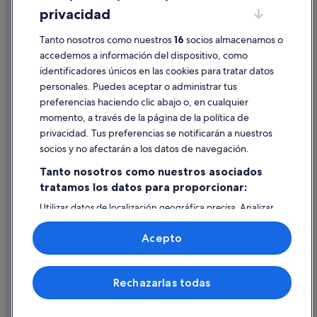
privacidad
Madrid hoteles
Información legal/contacto
Hoteles cerca de Puerta del Sol
Tanto nosotros como nuestros
16
socios almacenamos o
Pautas sobre el contenido y cómo denunciar contenido
accedemos a información del dispositivo, como
Hoteles cerca de Estación de metro Sevilla
identificadores únicos en las cookies para tratar datos
Ayuda
Hoteles para familias en Madrid
personales. Puedes aceptar o administrar tus
Ayuda
Hoteles románticos en Madrid
preferencias haciendo clic abajo o, en cualquier
momento, a través de la página de la política de
Pensiones en Madrid
Cancelar un vuelo
privacidad. Tus preferencias se notificarán a nuestros
Hoteles cerca de Estadio Santiago Bernabéu
Cancelar una reserva de hotel o de un alquiler vacacional
socios y no afectarán a los datos de navegación.
Hoteles cerca de Museo Arqueológico Nacional
Plazos de reembolso
Tanto nosotros como nuestros asociados
Apartoteles en Madrid
tratamos los datos para proporcionar:
Utilizar un cupón de Expedia
Utilizar datos de localización geográfica precisa. Analizar
Documentos para viajes internacionales
activamente las características del dispositivo para su
identificación. Almacenar la información en un dispositivo
Acepto
y/o acceder a ella. Publicidad y contenido personalizados,
medición de publicidad y contenido, investigación de
audiencia y desarrollo de servicios.
© 2026 Expedia, Inc., una empresa de Expedia Group. Todos los
Rechazarlas todas
Lista de asociados (proveedores)
derechos reservados. Expedia y el logotipo de Expedia son marcas
comerciales o marcas comerciales registradas de Expedia, Inc.
Vacationspot, S.L., Agencia de Viajes, I-AV-0000631.3.