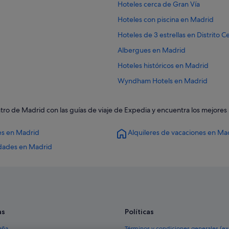
Hoteles cerca de Gran Vía
Hoteles con piscina en Madrid
Hoteles de 3 estrellas en Distrito 
Albergues en Madrid
Hoteles históricos en Madrid
Wyndham Hotels en Madrid
Posadas en Comunidad de Madrid
ntro de Madrid con las guías de viaje de Expedia y encuentra los mejores
Best Western hoteles en Distrito 
Oakwood hoteles en Madrid
es en Madrid
Alquileres de vacaciones en Ma
Barcelo hoteles en Madrid
idades en Madrid
Hoteles de 4 estrellas en Madrid
Lodges en Madrid
Hoteles de 4 estrellas en Distrito 
Casas barco en Madrid
as
Políticas
Hoteles cerca de Estadio Santiago
aña
Términos y condiciones generales (e