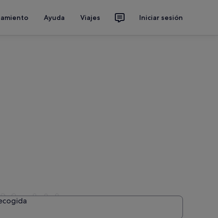
jamiento
Ayuda
Viajes
Iniciar sesión
e Madrid
recogida