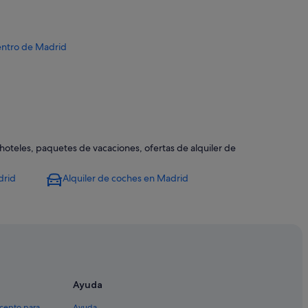
Centro de Madrid
 hoteles, paquetes de vacaciones, ofertas de alquiler de
Centro de Madrid
drid
Alquiler de coches en Madrid
Centro de Madrid
Ayuda
 Bernabéu
xcepto para
Ayuda