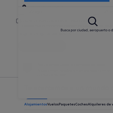
Recogida
Fecha de recogida
Fech
22 ago
23 a
Conductor menor de 30 años o mayor de 70
Es posible que los conductores jóvenes o los mayores deban pagar
Busca por ciudad, aeropuerto o d
Tengo un código de descuento
Buscar
No te preocupes si cambias de idea
Anulación sin penalización en una selección de
coches de alquiler
Te acercamos a un mundo d
Alojamientos
Vuelos
Paquetes
Coches
Alquileres de 