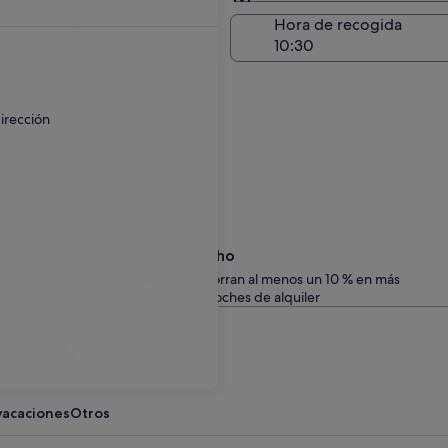
Entrega en el lugar de 
a de entrega
Hora de recogida
go
 un recargo.
irección
Date un capricho
Los miembros ahorran al menos un 10 % en más
de un millón de coches de alquiler
e viajes
vacaciones
Otros