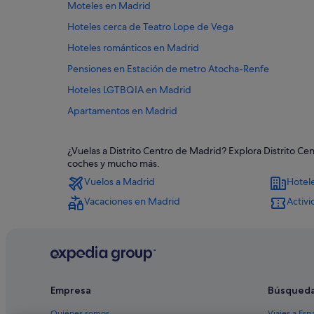
Moteles en Madrid
Hoteles cerca de Teatro Lope de Vega
Hoteles románticos en Madrid
Pensiones en Estación de metro Atocha-Renfe
Hoteles LGTBQIA en Madrid
Apartamentos en Madrid
Hoteles de lujo en Comunidad de Madrid
¿Vuelas a Distrito Centro de Madrid? Explora Distrito Ce
Hoteles de 3 estrellas en Madrid
coches y mucho más.
Hoteles que aceptan mascotas en Madrid
Vuelos a Madrid
Hotel
Hoteles boutique en Distrito Centro de Madrid
Vacaciones en Madrid
Activ
Hoteles con bodega en Comunidad de Madrid
Hoteles con restaurante en Distrito Centro de Madrid
Hoteles de negocios en Distrito Centro de Madrid
Hoteles de golf en Comunidad de Madrid
Empresa
Búsqued
Hoteles cerca de Plaza del Carmen
Quiénes somos
Viajes a Esp