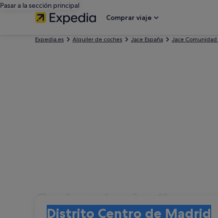
Pasar a la sección principal
Comprar viaje
Expedia.es
Alquiler de coches
Jace España
Jace Comunidad
Coches de alquiler con
Recogida
Recogida
Distrito Centro de Madrid