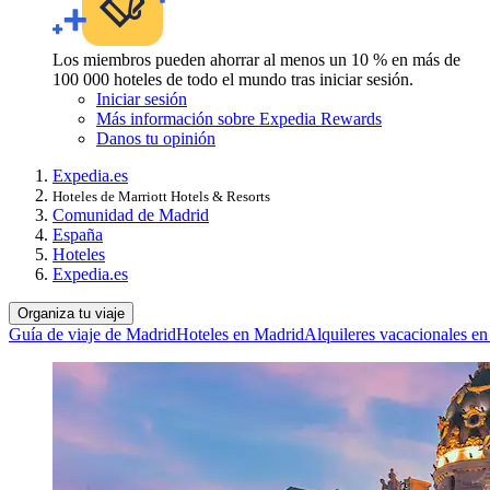
Los miembros pueden ahorrar al menos un 10 % en más de
100 000 hoteles de todo el mundo tras iniciar sesión.
Iniciar sesión
Más información sobre Expedia Rewards
Danos tu opinión
Expedia.es
Hoteles de Marriott Hotels & Resorts
Comunidad de Madrid
España
Hoteles
Expedia.es
Organiza tu viaje
Guía de viaje de Madrid
Hoteles en Madrid
Alquileres vacacionales e