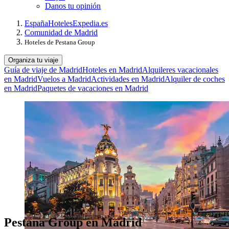
Danos tu opinión
España
Hoteles
Expedia.es
Comunidad de Madrid
Hoteles de Pestana Group
Organiza tu viaje
Guía de viaje de Madrid
Hoteles en Madrid
Alquileres vacacionales
en Madrid
Vuelos a Madrid
Actividades en Madrid
Alquiler de coches
en Madrid
Paquetes de vacaciones en Madrid
Pestana Group en Madrid