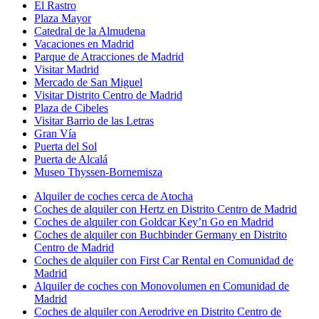
El Rastro
Plaza Mayor
Catedral de la Almudena
Vacaciones en Madrid
Parque de Atracciones de Madrid
Visitar Madrid
Mercado de San Miguel
Visitar Distrito Centro de Madrid
Plaza de Cibeles
Visitar Barrio de las Letras
Gran Vía
Puerta del Sol
Puerta de Alcalá
Museo Thyssen-Bornemisza
Alquiler de coches cerca de Atocha
Coches de alquiler con Hertz en Distrito Centro de Madrid
Coches de alquiler con Goldcar Key’n Go en Madrid
Coches de alquiler con Buchbinder Germany en Distrito
Centro de Madrid
Coches de alquiler con First Car Rental en Comunidad de
Madrid
Alquiler de coches con Monovolumen en Comunidad de
Madrid
Coches de alquiler con Aerodrive en Distrito Centro de